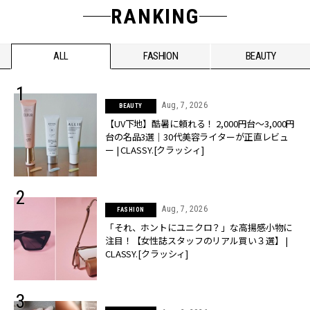
RANKING
ALL
FASHION
BEAUTY
Aug, 7, 2026
BEAUTY
【UV下地】酷暑に頼れる！ 2,000円台〜3,000円
台の名品3選｜30代美容ライターが正直レビュ
ー | CLASSY.[クラッシィ]
Aug, 7, 2026
FASHION
「それ、ホントにユニクロ？」な高揚感小物に
注目！【女性誌スタッフのリアル買い３選】 |
CLASSY.[クラッシィ]