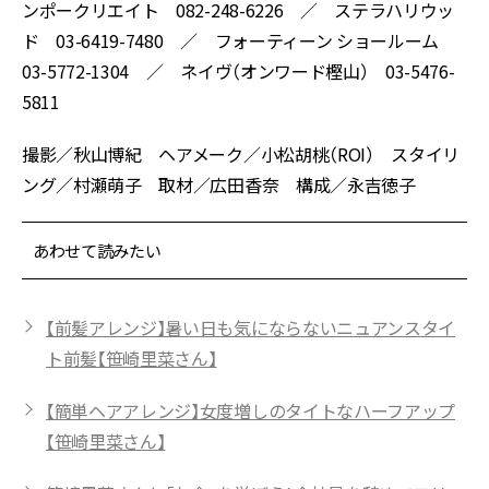
ンポークリエイト 082-248-6226 ／ ステラハリウッ
ド 03-6419-7480 ／ フォーティーン ショールーム
03-5772-1304 ／ ネイヴ（オンワード樫山） 03-5476-
5811
撮影／秋山博紀 ヘアメーク／小松胡桃（ROI） スタイリ
ング／村瀬萌子 取材／広田香奈 構成／永吉徳子
あわせて読みたい
【前髪アレンジ】暑い日も気にならないニュアンスタイ
ト前髪【笹崎里菜さん】
【簡単ヘアアレンジ】女度増しのタイトなハーフアップ
【笹崎里菜さん】