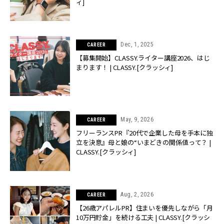
ィ]
Dec, 1, 2025
CAREER
【募集開始】CLASSY.ライター講座2026、はじ
まります！ | CLASSY.[クラッシィ]
May, 9, 2026
CAREER
フリーランスPR『20代で企業した母を手本に独
立を決意』母と娘の“いまどきの関係値って？ |
CLASSY.[クラッシィ]
Aug, 2, 2026
CAREER
【26歳アパレルPR】住まいを優先しながら「月
10万円貯金」を続ける工夫 | CLASSY.[クラッシ