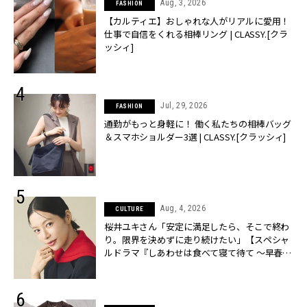
Aug, 3, 2026
FASHION
【カルティエ】おしゃれな人がリアルに愛用！
仕事で自信をくれる相棒リング | CLASSY.[クラ
ッシィ]
Jul, 29, 2026
FASHION
通勤がもっと身軽に！ 働く私たちの相棒バッグ
＆スマホショルダー3選 | CLASSY.[クラッシィ]
Aug, 4, 2026
CULTURE
桜井ユキさん「安定に満足したら、そこで終わ
り。限界を決めずに走り続けたい」【スペシャ
ルドラマ『しあわせは食べて寝て待て ～早春の
養生編～』】 | CLASSY.[クラッシィ]