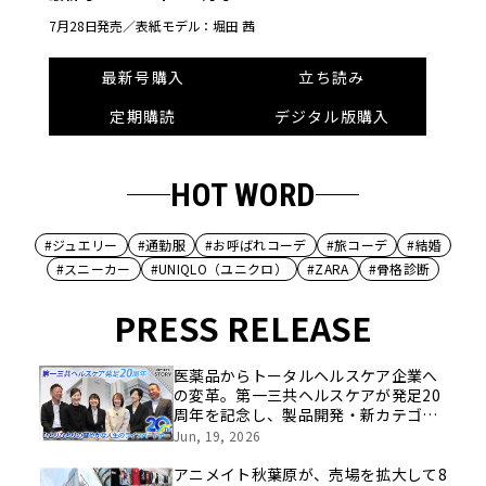
7月28日発売／
表紙モデル：堀田 茜
最新号購入
立ち読み
定期購読
デジタル版購入
HOT WORD
#ジュエリー
#通勤服
#お呼ばれコーデ
#旅コーデ
#結婚
#スニーカー
#UNIQLO（ユニクロ）
#ZARA
#骨格診断
PRESS RELEASE
医薬品からトータルヘルスケア企業へ
の変革。第一三共ヘルスケアが発足20
周年を記念し、製品開発・新カテゴリ
挑戦の舞台や旧社統合時のエピソード
Jun, 19, 2026
を社員の想いとともに振り返る特別映
像を公開！
アニメイト秋葉原が、売場を拡大して8