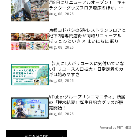
月8日にリニューアルオープン！ キャ
ラクターグッズフロア増床のほか、新
たにカプセルトイ特化フロアや期間限
Aug, 08, 2026
定催事フロアの展開も
京都ヨドバシの6階レストランフロアと
地下2階専門店街が同時リニューアル
ほっと ひといき × まいにちに 彩りと
豊かさと
Aug, 08, 2026
【2人に1人がリユースに気付いていな
い】リユース人口拡大・日常定着のカ
ギは始めやすさ
Aug, 08, 2026
VTuberグループ「ンニマニティ」所属
の『押水結夏』誕生日記念グッズが販
売開始！
Aug, 08, 2026
Powered by PR TIMES
VIEW MORE