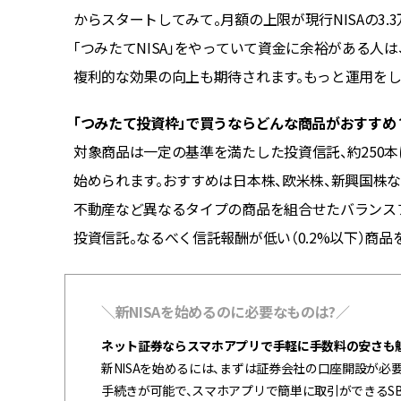
資したい人
からスタートしてみて。月額の上限が現行NISAの3.
を投資し
「つみたてNISA」をやっていて資金に余裕がある人
複利的な効果の向上も期待されます。もっと運用をし
「つみたて投資枠」で買うならどんな商品がおすすめ
リスクを
対象商品は一定の基準を満たした投資信託、約250
」メイン
始められます。おすすめは日本株、欧米株、新興国株
わいてく
不動産など異なるタイプの商品を組合せたバランスフ
う。
投資信託。なるべく信託報酬が低い（0.2%以下）商
＼新NISAを始めるのに必要なものは?／
ネット証券ならスマホアプリで手軽に手数料の安さも
新NISAを始めるには、まずは証券会社の口座開設が必
手続きが可能で、スマホアプリで簡単に取引ができるS