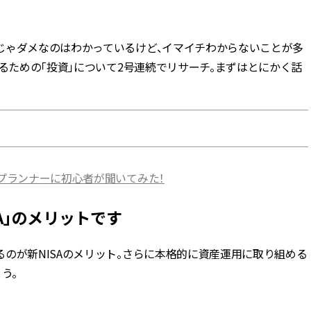
BEAUTY
じゃダメなのはわかっているけど、イマイチわからないことが多
てるための「投資」について2号連続でリサーチ。まずはとにかく話
Aug, 7, 2026
Feb,
BEAUTY
WEDDING
【UV下地】酷暑に頼れる！
結婚式に黒ドレス
2,000円台〜3,000円台の名品3選
ばれで失敗しない
｜30代美容ライターが正直レビ
ーを解説 | CLASS
ュー | CLASSY.[クラッシィ]
Aug, 6, 2026
Aug,
BEAUTY
WEDDING
ルプランナーに初心者が聞いてみた！
【ヘアアクセ6選】手抜きに見え
【結婚指輪】人気
ない！アラサーのまとめ髪が垢
ング22選｜20〜3
抜ける「即戦力アクセ」たち |
エピソードも | CLA
A」のメリットです
CLASSY.[クラッシィ]
ィ]
のが新NISAのメリット。さらに本格的に資産運用に取り組める
Aug, 7, 2026
Mar,
BEAUTY
WEDDING
う。
冷房・紫外線etc...「夏の隠れ乾
【トレンドの巻き
燥」を防ぐ【ベタつかない名品
式ゲスト服の鉄板
クリーム】3選＜30代のベストコ
ンピ”は『スカー