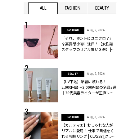
WEDDING
ALL
FASHION
BEAUTY
WEDDIN
 16, 2026
Aug, 7, 2026
FASHION
はアリ？お呼
「それ、ホントにユニクロ？」
コーデ＆マナ
な高揚感小物に注目！【女性誌
Y.[クラッシィ]
スタッフのリアル買い３選】 |
CLASSY.[クラッシィ]
 13, 2025
Aug, 7, 2026
BEAUTY
ブランドのリ
【UV下地】酷暑に頼れる！
0代カップルの
2,000円台〜3,000円台の名品3選
SSY.[クラッシ
｜30代美容ライターが正直レビ
ュー | CLASSY.[クラッシィ]
 24, 2026
Aug, 3, 2026
FASHION
方３選】結婚
【カルティエ】おしゃれな人が
“シンプル黒ワ
リアルに愛用！ 仕事で自信をく
フ』で盛るのが
れる相棒リング | CLASSY.[クラッ