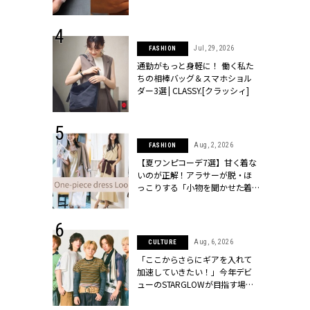
[クラッシィ]
シィ]
 30, 2026
Jul, 29, 2026
FASHION
リー】1つでも
通勤がもっと身軽に！ 働く私た
ポメラートの
ちの相棒バッグ＆スマホショル
シリーズに注
ダー3選 | CLASSY.[クラッシィ]
ッシィ]
 18, 2025
Aug, 2, 2026
FASHION
ティエ人気リ
【夏ワンピコーデ7選】甘く着な
ニティetc.
いのが正解！アラサーが脱・ほ
選ぶ人増えて
っこりする「小物を聞かせた着
[クラッシィ]
こなし」 | CLASSY.[クラッシィ]
 24, 2025
Aug, 6, 2026
CULTURE
れワンピ】周
「ここからさらにギアを入れて
リラックスシ
加速していきたい！」今年デビ
CLASSY.[ク
ューのSTARGLOWが目指す場所
とは？【3rdシングル『Drivin' My
Life』発売】 | CLASSY.[クラッシ