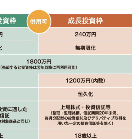
スメ＞ | CLASSY.[クラッシィ]
正解！ | CLASSY.
Aug, 5, 2026
Jun,
BEAUTY
WEDDING
忙しい毎日に「うるおいター
【一生ものジュエ
ボ」を。新【SOFINA BASIC＋】
存在感が際立つ！
のお手入れでうるおってなめら
「トゥギャザー」
かな肌を目指す | CLASSY.[クラッ
目 | CLASSY.[クラ
シィ]
Nov, 17, 2025
Aug,
BEAUTY
WEDDING
【落ちない名品リップ10選】塗
20万円台〜【カル
り直しできない・皮むけしやす
ング４選】ラブ、トリ
いetc.悩みをクリア | CLASSY.[ク
を『マリッジ』に
ラッシィ]
ます！ | CLASSY.
Aug, 5, 2026
Nov,
BEAUTY
WEDDING
夏の深刻なくすみ・色ムラにア
【結婚式のお呼ば
プローチ！【透明感を底上げ】
りとカブらない「
神コスメ３選 | CLASSY.[クラッシ
ルエット」が正解！ | 
ィ]
ラッシィ]