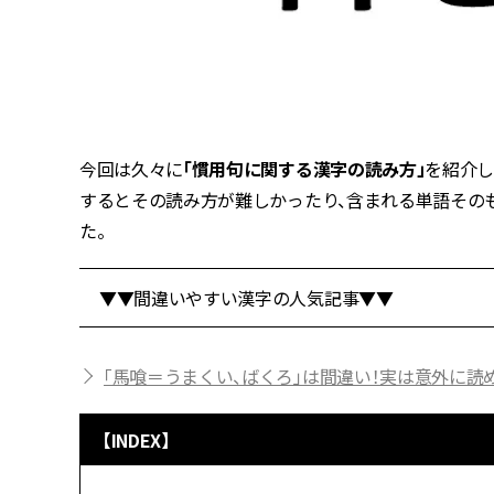
今回は久々に
「慣用句に関する漢字の読み方」
を紹介し
するとその読み方が難しかったり、含まれる単語その
た。
▼▼間違いやすい漢字の人気記事▼▼
「馬喰＝うまくい、ばくろ」は間違い！実は意外に読
【INDEX】