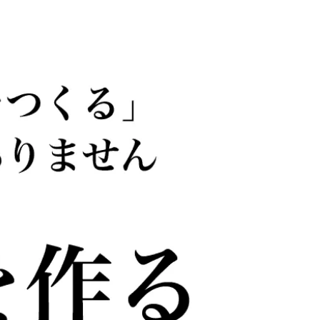
BEAUTY
Aug, 8, 2026
Jun,
BEAUTY
WEDDING
【エルメス】初の本格リップケ
【一生ものジュエ
アコレクション誕生！憧れのア
存在感が際立つ！
イテムで唇をもっと美しく |
「トゥギャザー」
CLASSY.[クラッシィ]
目 | CLASSY.[クラ
Aug, 7, 2026
Feb,
BEAUTY
WEDDING
【UV下地】酷暑に頼れる！
結婚式に黒ドレス
2,000円台〜3,000円台の名品3選
ばれで失敗しない
｜30代美容ライターが正直レビ
ーを解説 | CLASS
ュー | CLASSY.[クラッシィ]
Aug, 8, 2026
Aug,
BEAUTY
WEDDING
“盛りすぎない”がトレンド！
【結婚指輪】人気
【最旬マスカラ4選】さりげない
ング22選｜20〜3
ボリュームと絶妙カラー |
エピソードも | CLA