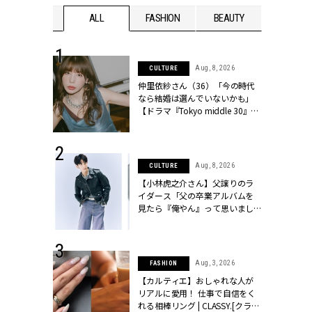
WEDDING
ALL
FASHION
BEAUTY
WEDDIN
 30, 2026
Aug, 8, 2026
CULTURE
リー】1つでも
仲里依紗さん（36）「今の時代
ポメラートの
なら結婚は選んでいないかも」
シリーズに注
【ドラマ『Tokyo middle 30』イ
ッシィ]
ンタビュー】 | CLASSY.[クラッシ
ィ]
 16, 2026
Aug, 8, 2026
CULTURE
はアリ？お呼
【小林虎之介さん】父譲りのラ
コーデ＆マナ
イダース「父の卒業アルバムを
Y.[クラッシィ]
見たら『俺やん』って思いまし
た（笑）」 | CLASSY.[クラッシ
ィ]
 13, 2025
Aug, 3, 2026
FASHION
ブランドのリ
【カルティエ】おしゃれな人が
0代カップルの
リアルに愛用！ 仕事で自信をく
SSY.[クラッシ
れる相棒リング | CLASSY.[クラッ