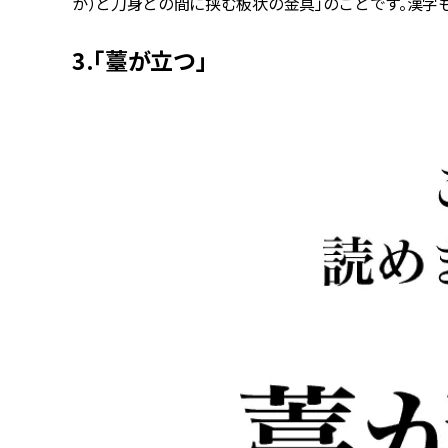
か）と刀身との間に挟む板状の金具」のことです。漢字
3.「薹が立つ」