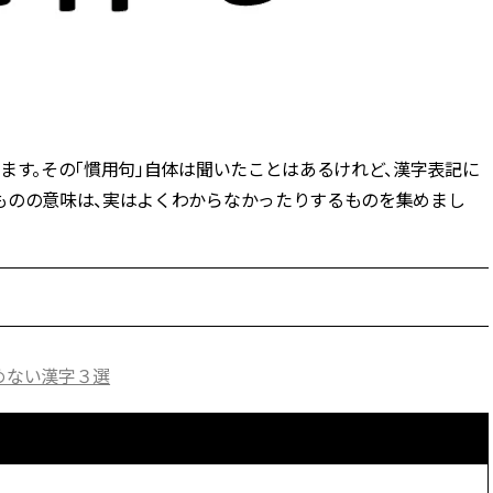
CLASSY.[クラッシィ]
ィ]
Sep, 25, 2025
Mar,
BEAUTY
WEDDING
マルジェラの“レプリカ”に新作
【10万円台から】
も！注目度急上昇の『フレグラ
ーでよりパーソナ
ンス』５選 | CLASSY.[クラッシ
ダルジュエリー』４選 
ィ]
[クラッシィ]
ます。その「慣用句」自体は聞いたことはあるけれど、漢字表記に
ものの意味は、実はよくわからなかったりするものを集めまし
Aug, 5, 2026
Jul,
BEAUTY
WEDDING
忙しい毎日に「うるおいター
【ブルガリの婚姻
ボ」を。新【SOFINA BASIC＋】
トも】世界に一つ
のお手入れでうるおってなめら
作れるブライダル
かな肌を目指す | CLASSY.[クラッ
催！ | CLASSY.[
シィ]
めない漢字３選
Aug, 8, 2026
Aug,
BEAUTY
WEDDING
【シャネル】「ココ マドモアゼ
20万円台〜【カル
ル クラッシュ アプソリュ」の限
ング４選】ラブ、トリ
定カフェが登場！世界観に没入
を『マリッジ』に
できる体験型イベントが開催 |
ます！ | CLASSY.
CLASSY.[クラッシィ]