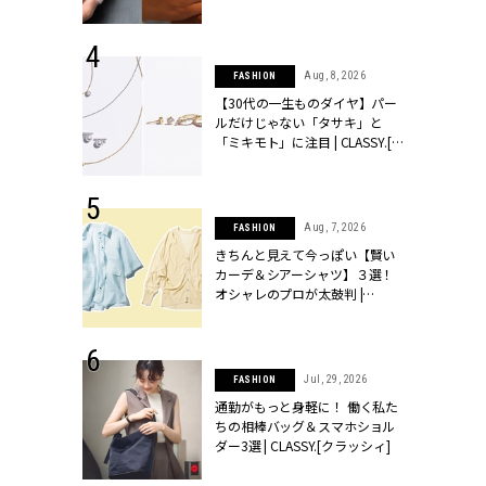
シィ]
 17, 2026
Aug, 8, 2026
FASHION
ラグジュアリ
【30代の一生ものダイヤ】パー
ルな『ブライ
ルだけじゃない「タサキ」と
| CLASSY.
「ミキモト」に注目 | CLASSY.[ク
ラッシィ]
 27, 2026
Aug, 7, 2026
FASHION
届のプレゼン
きちんと見えて今っぽい【賢い
だけの指輪が
カーデ＆シアーシャツ】３選！
フェアを開
オシャレのプロが太鼓判 |
クラッシィ]
CLASSY.[クラッシィ]
 18, 2025
Jul, 29, 2026
FASHION
ティエ人気リ
通勤がもっと身軽に！ 働く私た
ニティetc.
ちの相棒バッグ＆スマホショル
選ぶ人増えて
ダー3選 | CLASSY.[クラッシィ]
[クラッシィ]