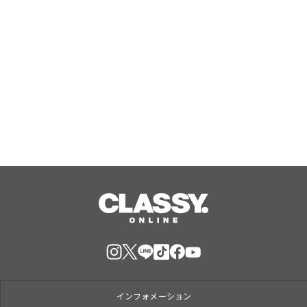
大人も子どもも楽しめる「縁日」や金
平糖輝く「ウェルカムかき氷」、愛犬
用「プライベートプール」で特別な夏
休みをお届け
Aug, 07, 2026
インフォメーション