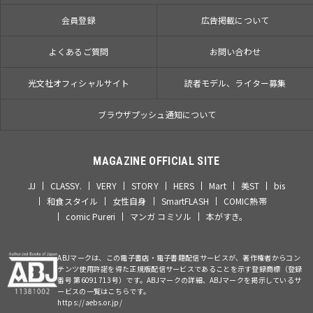
会員登録
広告掲載について
よくあるご質問
お問い合わせ
光文社オフィシャルサイト
読者モデル、ライター募集
ブラウザプッシュ通知について
MAGAZINE OFFICIAL SITE
JJ
CLASSY.
VERY
STORY
HERS
Mart
美ST
bis
和食スタイル
女性自身
SmartFLASH
COMIC熱帯
comic Pureri
マンガ コミソル
本がすき。
ABJマークは、この電子書店・電子書籍配信サービスが、著作権者からコン
テンツ使用許諾を得た正規版配信サービスであることを示す登録商標（登録
番号 第6091713号）です。ABJマークの詳細、ABJマークを掲示しているサ
ービスの一覧はこちらです。
https://aebs.or.jp/