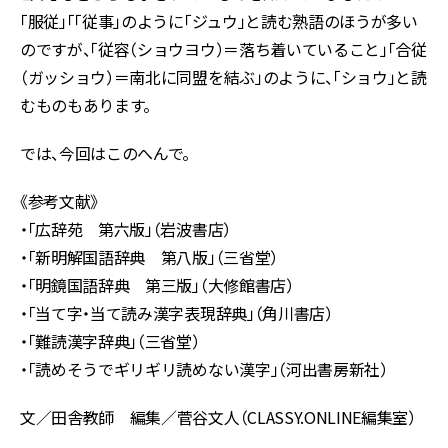
「服従」「「従事」のように「ジュウ」と読む熟語のほうが多い
のですが、「従容（ショウヨウ）＝落ち着いていること」「合従
（ガッショウ）＝南北に同盟を結ぶ」のように、「ショウ」と読
むものもあります。
では、今回はこのへんで。
《参考文献》
・「広辞苑 第六版」（岩波書店）
・「新明解国語辞典 第八版」（三省堂）
・「明鏡国語辞典 第三版」（大修館書店）
・「当て字・当て読み漢字表現辞典」（角川書店）
・「難読漢字辞典」（三省堂）
・「読めそうでギリギリ読めない漢字」（河出書房新社）
文／田舎教師 編集／菅谷文人（CLASSY.ONLINE編集室）