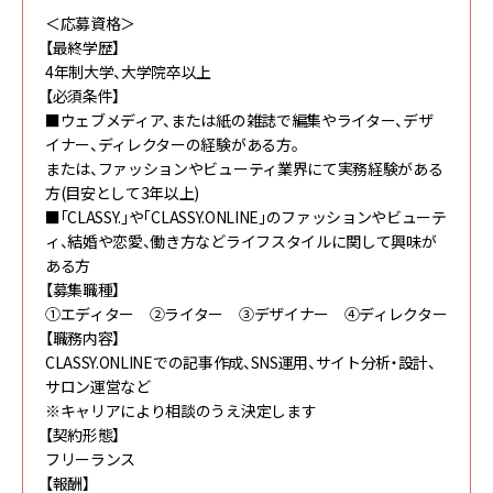
＜応募資格＞
【最終学歴】
4年制大学、大学院卒以上
【必須条件】
■ウェブメディア、または紙の雑誌で編集やライター、デザ
イナー、ディレクターの経験がある方。
または、ファッションやビューティ業界にて実務経験がある
方(目安として3年以上)
■「CLASSY.」や「CLASSY.ONLINE」のファッションやビューテ
ィ、結婚や恋愛、働き方などライフスタイルに関して興味が
ある方
【募集職種】
①エディター ②ライター ③デザイナー ④ディレクター
【職務内容】
CLASSY.ONLINEでの記事作成、SNS運用、サイト分析・設計、
サロン運営など
※キャリアにより相談のうえ決定します
【契約形態】
フリーランス
【報酬】