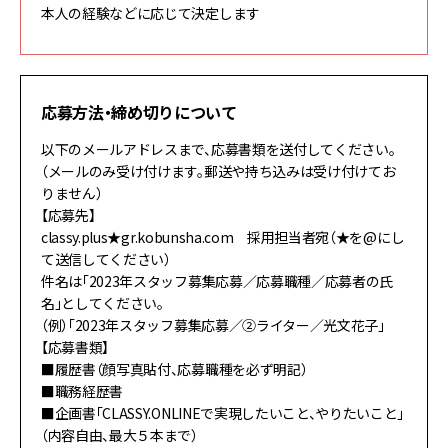
本人の経験などに応じて決定します
応募方法・締め切りについて
以下のメールアドレスまで、応募書類を送付してください。
（メールのみ受け付けます。郵送や持ち込みは受け付けてお
りません）
【応募先】
classy.plus★gr.kobunsha.com 採用担当者宛（★を@にし
て送信してください）
件名は「2023年スタッフ募集応募／応募職種／応募者の氏
名」としてください。
（例）「2023年スタッフ募集応募／②ライター／光文花子」
【応募書類】
■履歴書（顔写真貼付、応募職種を必ず明記）
■職務経歴書
■企画書「CLASSY.ONLINEで実現したいこと、やりたいこと」
（内容自由、最大５本まで）