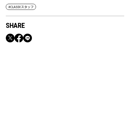
#CLASSY.スタッフ
SHARE
RECOMMEND
満員電車も外回りも快適！身軽になれるバッグ
＆スマホショルダー3選