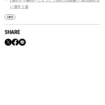
【漢字】「小糠雨＝しょうとうあめ」は間違い！実は読めな
い漢字３選
#漢字
SHARE
RECOMMEND
【CLASSY.お仕事名品】収納力のある優秀バッ
グ&スマホショルダー3選