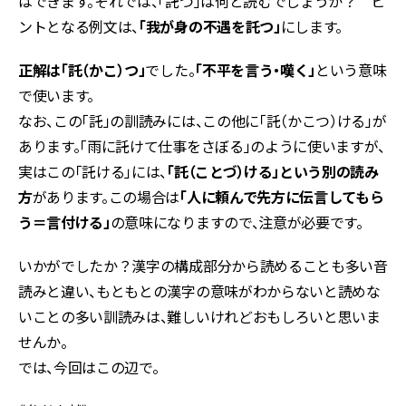
はできます。それでは、「託つ」は何と読むでしょうか？ ヒ
ントとなる例文は、
「我が身の不遇を託つ」
にします。
正解は「託（かこ）つ」
でした。
「不平を言う・嘆く」
という意味
で使います。
なお、この「託」の訓読みには、この他に「託（かこつ）ける」が
あります。「雨に託けて仕事をさぼる」のように使いますが、
実はこの「託ける」には、
「託（ことづ）ける」という別の読み
方
があります。この場合は
「人に頼んで先方に伝言してもら
う＝言付ける」
の意味になりますので、注意が必要です。
いかがでしたか？漢字の構成部分から読めることも多い音
読みと違い、もともとの漢字の意味がわからないと読めな
いことの多い訓読みは、難しいけれどおもしろいと思いま
せんか。
では、今回はこの辺で。