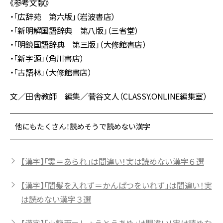
《参考文献》
・「広辞苑 第六版」（岩波書店）
・「新明解国語辞典 第八版」（三省堂）
・「明鏡国語辞典 第三版」（大修館書店）
・「新字源」（角川書店）
・「古語林」（大修館書店）
文／田舎教師 編集／菅谷文人（CLASSY.ONLINE編集室）
他にもたくさん！読めそうで読めない漢字
【漢字】「霙＝あられ」は間違い！実は読めない漢字６選
【漢字】「間髪を入れず＝かんぱつをいれず」は間違い！実
は読めない漢字３選