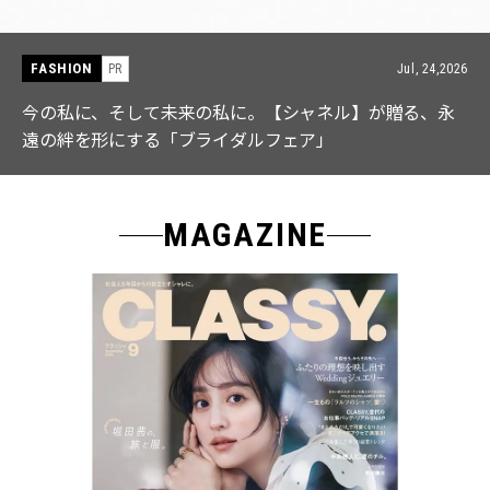
FASHION
PR
Jul, 15,2026
【ICB】人気インフルエンサーと共同制作! 週5で着たく
なる「名品ブラウス」２選
MAGAZINE