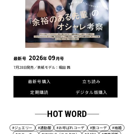
2026
09
最新号
年
月号
7月28日発売／
表紙モデル：堀田 茜
最新号購入
立ち読み
定期購読
デジタル版購入
HOT WORD
#ジュエリー
#通勤服
#お呼ばれコーデ
#旅コーデ
#結婚