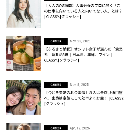
【大人のOG訪問】人事分野のプロに聞く「こ
の仕事に向いている人と向いてない人」とは？
| CLASSY.[クラッシィ]
Nov, 23, 2025
CAREER
【ふるさと納税】オシャレ女子が選んだ「食品
系」返礼品3選｜日本酒、海鮮、ワイン |
CLASSY.[クラッシィ]
Nov, 5, 2025
CAREER
【今どき夫婦のお金事情】収入は全額共通口座
へ、出費は定額にして効率よく貯金！ | CLASSY.
[クラッシィ]
Apr, 12, 2026
CAREER