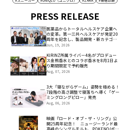
#スニーカー
#UNIQLO（ユニクロ）
#ZARA
#骨格診断
PRESS RELEASE
医薬品からトータルヘルスケア企業へ
の変革。第一三共ヘルスケアが発足20
周年を記念し、製品開発・新カテゴリ
挑戦の舞台や旧社統合時のエピソード
Jun, 19, 2026
を社員の想いとともに振り返る特別映
像を公開！
KIRINZ所属ライバー4名がプロデュー
ス金熊香水とのコラボ香水を8月1日よ
り期間限定で予約販売
Aug, 07, 2026
3大「寝ながらゲーム」姿勢を極める！
7段階の高さ調整で寝落ちへ導く「ゲー
ミングロングピロー」発売
Aug, 06, 2026
映画『ロード・オブ・ザ・リング』公
開25周年記念！ ニュージーランド最
高峰のシングルモルト、POKENO(ポケ