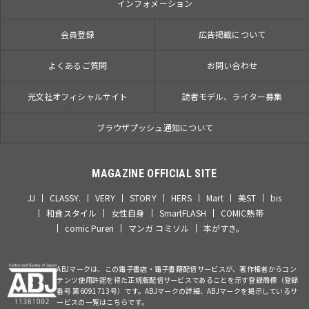
インフォメーション
会員登録
広告掲載について
よくあるご質問
お問い合わせ
光文社オフィシャルサイト
読者モデル、ライター募集
ブラウザプッシュ通知について
MAGAZINE OFFICIAL SITE
JJ
CLASSY.
VERY
STORY
HERS
Mart
美ST
bis
和食スタイル
女性自身
SmartFLASH
COMIC熱帯
comic Pureri
マンガ コミソル
本がすき。
ABJマークは、この電子書店・電子書籍配信サービスが、著作権者からコン
テンツ使用許諾を得た正規版配信サービスであることを示す登録商標（登録
番号 第6091713号）です。ABJマークの詳細、ABJマークを掲示しているサ
ービスの一覧はこちらです。