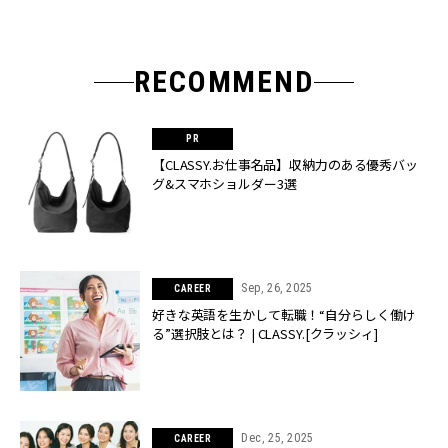
RECOMMEND
【CLASSY.お仕事名品】収納力のある優秀バッ
グ&スマホショルダー3選
Sep, 26, 2025
CAREER
好きな英語を生かして転職！“自分らしく働け
る”選択肢とは？ | CLASSY.[クラッシィ]
Dec, 25, 2025
CAREER