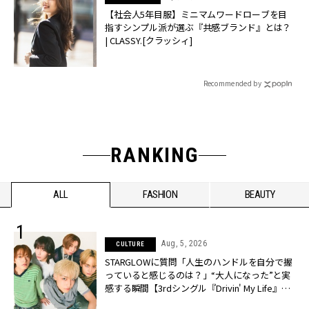
【社会人5年目服】ミニマムワードローブを目
指すシンプル派が選ぶ『共感ブランド』とは？
| CLASSY.[クラッシィ]
Recommended by
RANKING
ALL
FASHION
BEAUTY
Aug, 5, 2026
CULTURE
STARGLOWに質問「人生のハンドルを自分で握
っていると感じるのは？」“大️人になった”と実
感する瞬間【3rdシングル『Drivin' My Life』発
売】 | CLASSY.[クラッシィ]