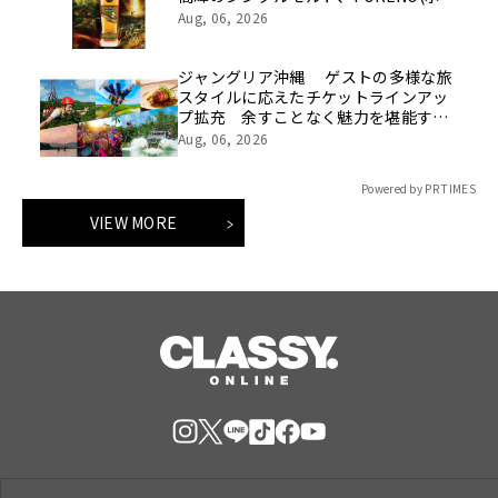
ノ)より 数量限定ウイスキー「リング
Aug, 06, 2026
ベアラー」が誕生
ジャングリア沖縄 ゲストの多様な旅
スタイルに応えたチケットラインアッ
プ拡充 余すことなく魅力を堪能する
「ロイヤルチケット」新登場
Aug, 06, 2026
Powered by PR TIMES
VIEW MORE