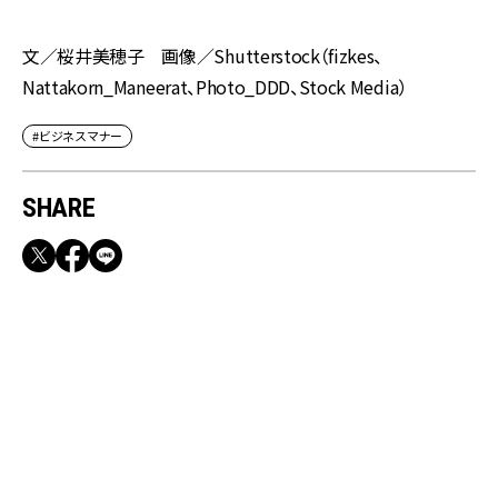
文／桜井美穂子 画像／Shutterstock（fizkes、
Nattakorn_Maneerat、Photo_DDD、Stock Media）
#ビジネスマナー
SHARE
RECOMMEND