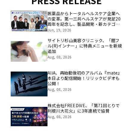
PRESS RELEASE
医薬品からトータルヘルスケア企業へ
の変革。第一三共ヘルスケアが発足20
周年を記念し、製品開発・新カテゴリ
挑戦の舞台や旧社統合時のエピソード
Jun, 19, 2026
を社員の想いとともに振り返る特別映
像を公開！
サイトリ杉山美容クリニック、「膣フ
ル(R)インナー」に特典メニューを新規
追加
Aug, 08, 2026
AliA、再始動後初のアルバム『mate』
本日より配信開始！リリックビデオも
公開！
Aug, 08, 2026
株式会社FREEDiVE、「第71回とりで
利根川大花火」に3年連続で協賛
Aug, 08, 2026