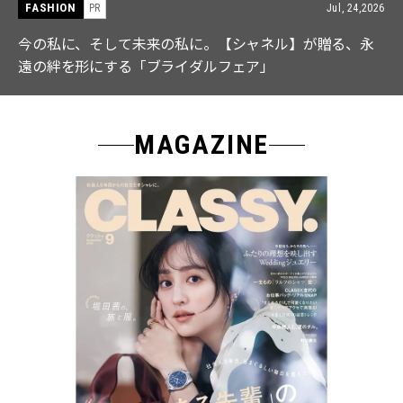
FASHION
PR
Jul, 15,2026
【ICB】人気インフルエンサーと共同制作! 週5で着たく
なる「名品ブラウス」２選
MAGAZINE