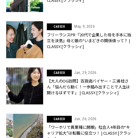
CLASSY.[クラッシィ]
May, 9, 2026
CAREER
フリーランスPR『20代で企業した母を手本に独
立を決意』母と娘の“いまどきの関係値って？ |
CLASSY.[クラッシィ]
Jan, 29, 2026
CAREER
【大人のOG訪問】百貨店バイヤー・三浦 桂さ
ん「悩んだら動く！一歩踏み出すことで人生は
開けるはずです」 | CLASSY.[クラッシィ]
Jun, 26, 2026
CAREER
「ワーホリで異業種に開眼」社会人4年目の“キ
ャリア拡大”は転職に役立つ！ | CLASSY.[クラッ