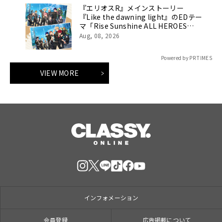
『エリオスR』メインストーリー
『Like the dawning light』のEDテー
マ「Rise Sunshine ALL HEROES
Ver.」がフルサイズ配信決定！
Aug, 08, 2026
Powered by PR TIMES
VIEW MORE
インフォメーション
会員登録
広告掲載について