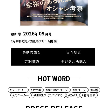
2026
09
最新号
年
月号
7月28日発売／
表紙モデル：堀田 茜
最新号購入
立ち読み
定期購読
デジタル版購入
HOT WORD
#ジュエリー
#通勤服
#お呼ばれコーデ
#旅コーデ
#結婚
#スニーカー
#UNIQLO（ユニクロ）
#ZARA
#骨格診断