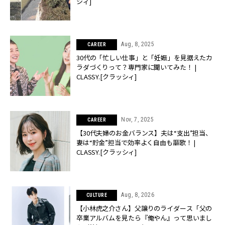
シィ]
Aug, 8, 2025
CAREER
30代の「忙しい仕事」と「妊娠」を見据えたカ
ラダづくりって？専門家に聞いてみた！ |
CLASSY.[クラッシィ]
Nov, 7, 2025
CAREER
【30代夫婦のお金バランス】夫は“支出”担当、
妻は“貯金”担当で効率よく自由も謳歌！ |
CLASSY.[クラッシィ]
Aug, 8, 2026
CULTURE
【小林虎之介さん】父譲りのライダース「父の
卒業アルバムを見たら『俺やん』って思いまし