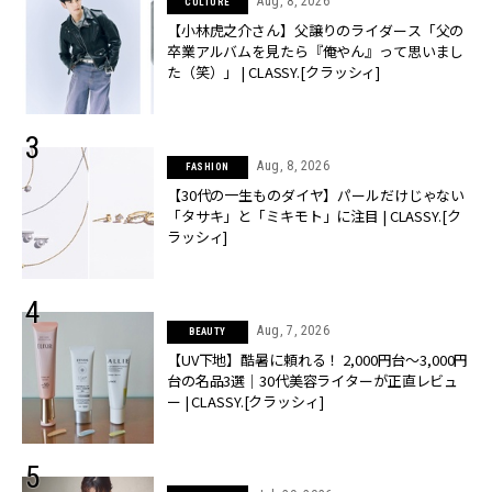
Aug, 8, 2026
CULTURE
【小林虎之介さん】父譲りのライダース「父の
卒業アルバムを見たら『俺やん』って思いまし
た（笑）」 | CLASSY.[クラッシィ]
Aug, 8, 2026
FASHION
【30代の一生ものダイヤ】パールだけじゃない
「タサキ」と「ミキモト」に注目 | CLASSY.[ク
ラッシィ]
Aug, 7, 2026
BEAUTY
【UV下地】酷暑に頼れる！ 2,000円台〜3,000円
台の名品3選｜30代美容ライターが正直レビュ
ー | CLASSY.[クラッシィ]