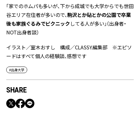
「家でのホムパも多いが、下から成城でも大学からでも世田
谷エリア在住者が多いので、
駒沢とか砧とかの公園で卒業
後も家族ぐるみでピクニック
してる人が多い」（出身者・
NOT出身者談）
イラスト／室木おすし 構成／CLASSY.編集部 ※エピソ
ードはすべて個人の経験談、感想です
#出身大学
SHARE