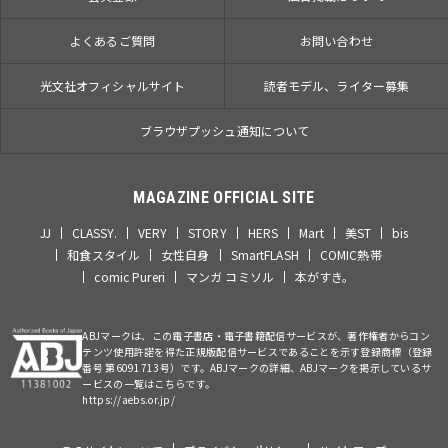
よくあるご質問
お問い合わせ
光文社オフィシャルサイト
読者モデル、ライター募集
ブラウザプッシュ通知について
MAGAZINE OFFICIAL SITE
JJ
CLASSY.
VERY
STORY
HERS
Mart
美ST
bis
和食スタイル
女性自身
SmartFLASH
COMIC熱帯
comic Pureri
マンガ コミソル
本がすき。
ABJマークは、この電子書店・電子書籍配信サービスが、著作権者からコン
テンツ使用許諾を得た正規版配信サービスであることを示す登録商標（登録
番号 第6091713号）です。ABJマークの詳細、ABJマークを掲示しているサ
ービスの一覧はこちらです。
https://aebs.or.jp/