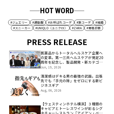
HOT WORD
#ジュエリー
#通勤服
#お呼ばれコーデ
#旅コーデ
#結婚
#スニーカー
#UNIQLO（ユニクロ）
#ZARA
#骨格診断
PRESS RELEASE
医薬品からトータルヘルスケア企業へ
の変革。第一三共ヘルスケアが発足20
周年を記念し、製品開発・新カテゴリ
挑戦の舞台や旧社統合時のエピソード
Jun, 19, 2026
を社員の想いとともに振り返る特別映
像を公開！
清潔感はデキる男の最強の武器。出張
先でも「手元の隙」をゼロにする新ビ
ジネスギア
Aug, 06, 2026
【ウェスティンホテル横浜】３種類の
キャビアとトーレスワインが彩るシグ
ネチャーレストラン「アイアン・ベ