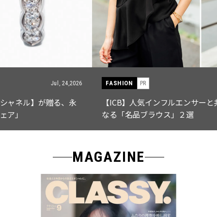
FASHION
PR
Jul, 15,2026
【ICB】人気インフルエンサーと共同制作! 週5で着たく
なる「名品ブラウス」２選
MAGAZINE