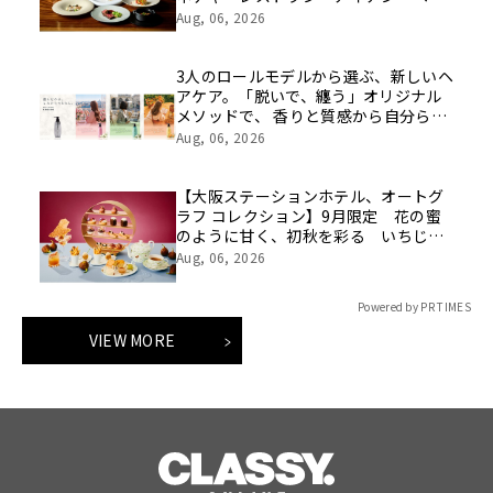
イ」、一夜限りのスペシャルペアリン
Aug, 06, 2026
グディナーを開催
3人のロールモデルから選ぶ、新しいヘ
アケア。「脱いで、纏う」オリジナル
メソッドで、 香りと質感から自分らし
さをデザインする『KAOLKO』がロー
Aug, 06, 2026
ンチ
【大阪ステーションホテル、オートグ
ラフ コレクション】9月限定 花の蜜
のように甘く、初秋を彩る いちじく
アフタヌーンティー 深紅に色づく果
Aug, 06, 2026
肉、プチプチと弾む種の食感を堪能
Powered by PR TIMES
VIEW MORE