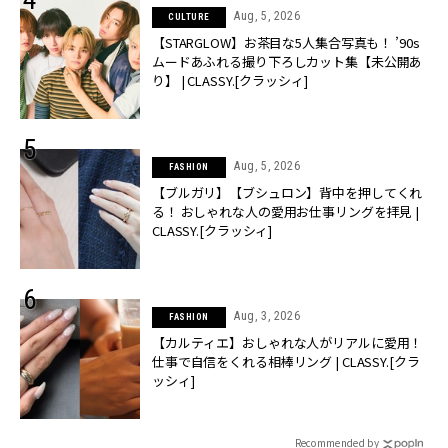
Aug, 5, 2026
CULTURE
【STARGLOW】お茶目な5人集合写真も！ ’90s
ムードあふれる撮り下ろしカット集【未公開あ
り】 | CLASSY.[クラッシィ]
Aug, 5, 2026
FASHION
【ブルガリ】【ブシュロン】背中を押してくれ
る！ おしゃれな人の愛用お仕事リングを拝見 |
CLASSY.[クラッシィ]
Aug, 3, 2026
FASHION
【カルティエ】おしゃれな人がリアルに愛用！
仕事で自信をくれる相棒リング | CLASSY.[クラ
ッシィ]
Recommended by