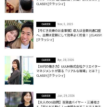
CLASSY.[クラッシィ]
Nov, 5, 2025
CAREER
【今どき夫婦のお金事情】収入は全額共通口座
へ、出費は定額にして効率よく貯金！ | CLASSY.
[クラッシィ]
Apr, 28, 2026
CAREER
【30代の働き方】UUUM株式会社クリエイター
マネジメントが語る「リアルな現場」とは？ |
CLASSY.[クラッシィ]
Jan, 29, 2026
CAREER
【大人のOG訪問】百貨店バイヤー・三浦 桂さ
ん「悩んだら動く！一歩踏み出すことで人生は