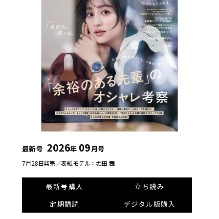
2026
09
最新号
年
月号
7月28日発売／
表紙モデル：堀田 茜
最新号購入
立ち読み
定期購読
デジタル版購入