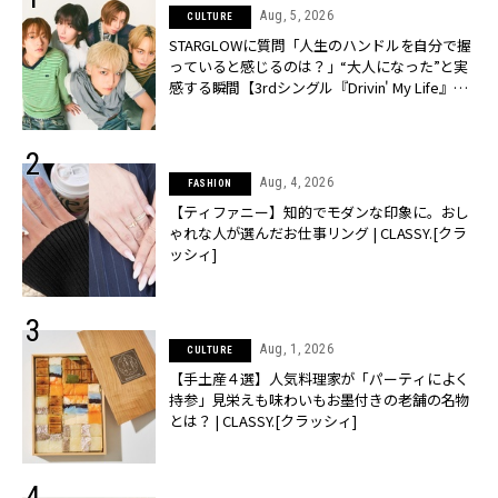
Aug, 5, 2026
CULTURE
STARGLOWに質問「人生のハンドルを自分で握
っていると感じるのは？」“大️人になった”と実
感する瞬間【3rdシングル『Drivin' My Life』発
売】 | CLASSY.[クラッシィ]
Aug, 4, 2026
FASHION
【ティファニー】知的でモダンな印象に。おし
ゃれな人が選んだお仕事リング | CLASSY.[クラ
ッシィ]
Aug, 1, 2026
CULTURE
【手土産４選】人気料理家が「パーティによく
持参」見栄えも味わいもお墨付きの老舗の名物
とは？ | CLASSY.[クラッシィ]