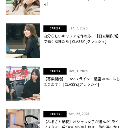
ィ]
Jan, 7, 2026
CAREER
自分らしいキャリアを作れる、【日立製作所】
で働く女性たち | CLASSY.[クラッシィ]
Dec, 1, 2025
CAREER
【募集開始】CLASSY.ライター講座2026、はじ
まります！ | CLASSY.[クラッシィ]
Sep, 26, 2025
CAREER
【ふるさと納税】オシャレ女子が選んだ"ライ
フスタイル系”返礼品5選｜お皿、旅行券ほか |