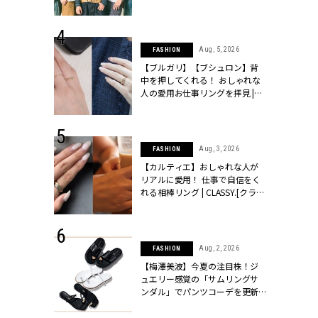
ッシィ]
とは？【3rdシングル『Drivin' My
Life』発売】 | CLASSY.[クラッシ
ィ]
 24, 2026
Aug, 5, 2026
FASHION
方３選】結婚
【ブルガリ】【ブシュロン】背
“シンプル黒ワ
中を押してくれる！ おしゃれな
フ』で盛るのが
人の愛用お仕事リングを拝見 |
[クラッシィ]
CLASSY.[クラッシィ]
 18, 2025
Aug, 3, 2026
FASHION
ティエ人気リ
【カルティエ】おしゃれな人が
ニティetc.
リアルに愛用！ 仕事で自信をく
選ぶ人増えて
れる相棒リング | CLASSY.[クラッ
[クラッシィ]
シィ]
 24, 2025
Aug, 2, 2026
FASHION
れバッグ最新
【梅澤美波】今夏の注目株！ジ
プラダetc.
ュエリー感覚の「サムリングサ
力あり」が条
ンダル」でパンツコーデを更新 |
クラッシィ]
CLASSY.[クラッシィ]