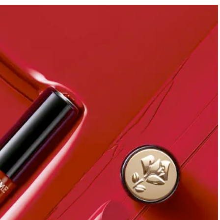
BEAUTY
Aug, 5, 2026
Feb,
BEAUTY
WEDDING
忙しい毎日に「うるおいター
結婚式に黒ドレス
ボ」を。新【SOFINA BASIC＋】
ばれで失敗しない
のお手入れでうるおってなめら
ーを解説 | CLASS
かな肌を目指す | CLASSY.[クラッ
シィ]
Aug, 6, 2026
Aug,
BEAUTY
WEDDING
【ヘアアクセ6選】手抜きに見え
【結婚指輪】人気
ない！アラサーのまとめ髪が垢
ング22選｜20〜3
抜ける「即戦力アクセ」たち |
エピソードも | CLA
CLASSY.[クラッシィ]
ィ]
Aug, 5, 2026
Jun,
BEAUTY
WEDDING
ユニクロ名品も！日焼け対策ガ
【一生ものジュエ
チ勢の「ないと無理」なアイテ
存在感が際立つ！
ムハック7選 | CLASSY.[クラッシ
「トゥギャザー」