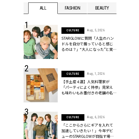
WEDDING
ALL
FASHION
BEAUTY
WEDDIN
 16, 2026
Aug, 5, 2026
CULTURE
はアリ？お呼
STARGLOWに質問「人生のハン
コーデ＆マナ
ドルを自分で握っていると感じ
Y.[クラッシィ]
るのは？」“大️人になった”と実
感する瞬間【3rdシングル
『Drivin' My Life』発売】 |
CLASSY.[クラッシィ]
 13, 2025
Aug, 1, 2026
CULTURE
ブランドのリ
【手土産４選】人気料理家が
0代カップルの
「パーティによく持参」見栄え
SSY.[クラッシ
も味わいもお墨付きの老舗の名
物とは？ | CLASSY.[クラッシィ]
 30, 2026
Aug, 6, 2026
CULTURE
リー】1つでも
「ここからさらにギアを入れて
ポメラートの
加速していきたい！」今年デビ
シリーズに注
ューのSTARGLOWが目指す場所