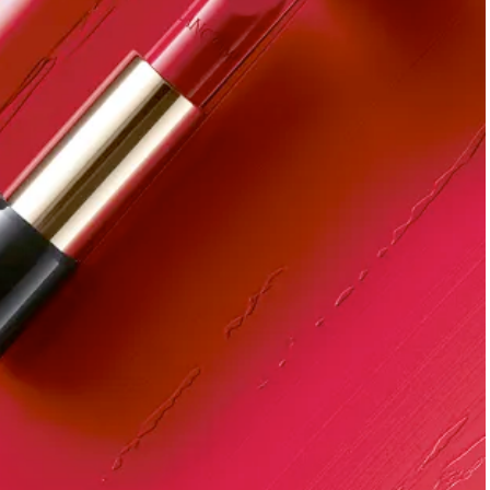
ィ]
目 | CLASSY.[クラ
Nov, 17, 2025
Mar,
BEAUTY
WEDDING
【落ちない名品リップ10選】塗
【トレンドの巻き
り直しできない・皮むけしやす
式ゲスト服の鉄板
いetc.悩みをクリア | CLASSY.[ク
ンピ”は『スカー
ラッシィ]
正解！ | CLASSY.
Jul, 13, 2026
Aug,
BEAUTY
WEDDING
朝の“寝ぐせ直し”はもういらな
20万円台〜【カル
い！夜に仕込む「ヘアケア家
ング４選】ラブ、トリ
電」3選 | CLASSY.[クラッシィ]
を『マリッジ』に
ます！ | CLASSY.
Aug, 5, 2026
Dec,
BEAUTY
WEDDING
夏の深刻なくすみ・色ムラにア
【結婚式のお呼ば
プローチ！【透明感を底上げ】
事情】アンテプリマ、
神コスメ３選 | CLASSY.[クラッシ
「小さくても収納
ィ]
件！ | CLASSY.[