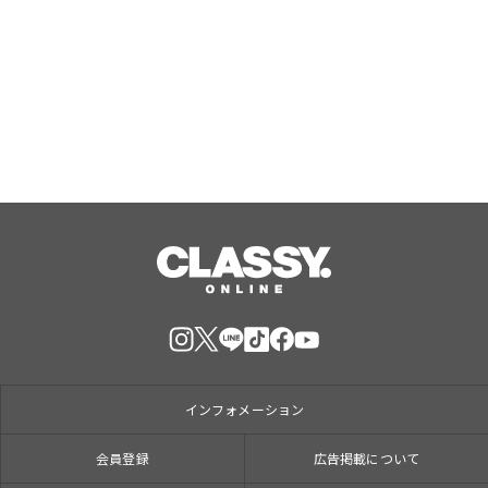
の道～』東京ゲームショウ2026へ2年
連続出陣！開発中の番組オリジナルゲ
ームを世界最速体験！失敗したら即
Aug, 09, 2026
「打ち首」！？しんや＆青木マッチョ
参加のイベントも開催！
インフォメーション
会員登録
広告掲載について