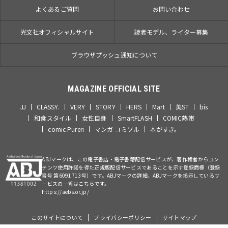
よくあるご質問
お問い合わせ
光文社オフィシャルサイト
読者モデル、ライター募集
ブラウザプッシュ通知について
MAGAZINE OFFICIAL SITE
JJ
CLASSY.
VERY
STORY
HERS
Mart
美ST
bis
和食スタイル
女性自身
SmartFLASH
COMIC熱帯
comic Pureri
マンガ コミソル
本がすき。
ABJマークは、この電子書店・電子書籍配信サービスが、著作権者からコン
テンツ使用許諾を得た正規版配信サービスであることを示す登録商標（登録
番号 第6091713号）です。ABJマークの詳細、ABJマークを掲示しているサ
ービスの一覧はこちらです。
https://aebs.or.jp/
このサイトについて
プライバシーポリシー
サイトマップ