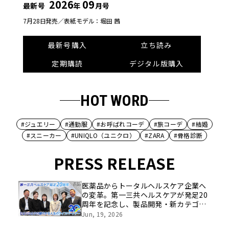
2026
09
最新号
年
月号
7月28日発売／
表紙モデル：堀田 茜
最新号購入
立ち読み
定期購読
デジタル版購入
HOT WORD
#ジュエリー
#通勤服
#お呼ばれコーデ
#旅コーデ
#結婚
#スニーカー
#UNIQLO（ユニクロ）
#ZARA
#骨格診断
PRESS RELEASE
医薬品からトータルヘルスケア企業へ
の変革。第一三共ヘルスケアが発足20
周年を記念し、製品開発・新カテゴリ
挑戦の舞台や旧社統合時のエピソード
Jun, 19, 2026
を社員の想いとともに振り返る特別映