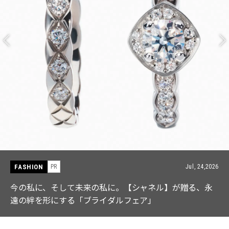
FASHION
6
PR
Jul, 15,202
【ICB】人気インフルエンサーと共同制作! 週5で着たく
なる「名品ブラウス」２選