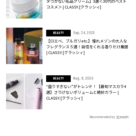
タつかない名品クリーム】3選＜30代のベスト
コスメ＞ | CLASSY.[クラッシィ]
Sep, 24, 2025
BEAUTY
【ロエベ、ブルガリetc.】憧れメゾンの大人な
フレグランス５選！自信をくれる香りだけ厳選
| CLASSY.[クラッシィ]
Aug, 8, 2026
BEAUTY
“盛りすぎない”がトレンド！【最旬マスカラ4
選】さりげないボリュームと絶妙カラー |
CLASSY.[クラッシィ]
Recommended by