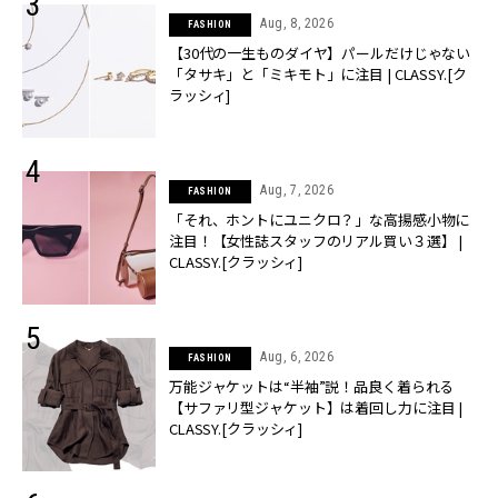
Aug, 8, 2026
FASHION
【30代の一生ものダイヤ】パールだけじゃない
「タサキ」と「ミキモト」に注目 | CLASSY.[ク
ラッシィ]
Aug, 7, 2026
FASHION
「それ、ホントにユニクロ？」な高揚感小物に
注目！【女性誌スタッフのリアル買い３選】 |
CLASSY.[クラッシィ]
Aug, 6, 2026
FASHION
万能ジャケットは“半袖”説！品良く着られる
【サファリ型ジャケット】は着回し力に注目 |
CLASSY.[クラッシィ]