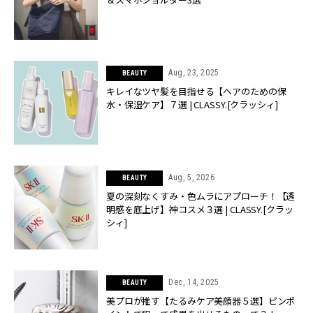
Aug, 23, 2025
BEAUTY
キレイなツヤ髪を目指せる【ヘアのための保
水・保湿ケア】７選 | CLASSY.[クラッシィ]
Aug, 5, 2026
BEAUTY
夏の深刻なくすみ・色ムラにアプローチ！【透
明感を底上げ】神コスメ３選 | CLASSY.[クラッ
シィ]
Dec, 14, 2025
BEAUTY
美プロが推す【たるみケア美顔器５選】ピンポ