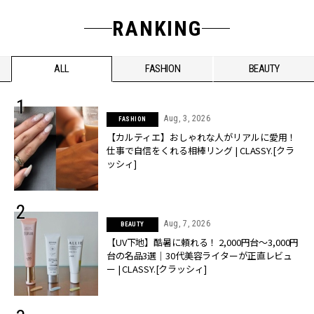
RANKING
ALL
FASHION
BEAUTY
Aug, 3, 2026
FASHION
【カルティエ】おしゃれな人がリアルに愛用！
仕事で自信をくれる相棒リング | CLASSY.[クラ
ッシィ]
Aug, 7, 2026
BEAUTY
【UV下地】酷暑に頼れる！ 2,000円台〜3,000円
台の名品3選｜30代美容ライターが正直レビュ
ー | CLASSY.[クラッシィ]