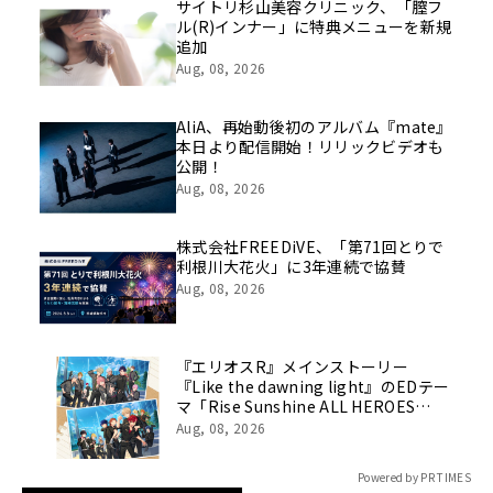
像を公開！
サイトリ杉山美容クリニック、「膣フ
ル(R)インナー」に特典メニューを新規
追加
Aug, 08, 2026
AliA、再始動後初のアルバム『mate』
本日より配信開始！リリックビデオも
公開！
Aug, 08, 2026
株式会社FREEDiVE、「第71回とりで
利根川大花火」に3年連続で協賛
Aug, 08, 2026
『エリオスR』メインストーリー
『Like the dawning light』のEDテー
マ「Rise Sunshine ALL HEROES
Ver.」がフルサイズ配信決定！
Aug, 08, 2026
Powered by PR TIMES