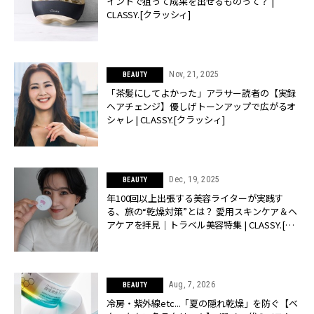
イントで狙って成果を出せるものって？ |
CLASSY.[クラッシィ]
Nov, 21, 2025
BEAUTY
「茶髪にしてよかった」アラサー読者の【実録
ヘアチェンジ】優しげトーンアップで広がるオ
シャレ | CLASSY.[クラッシィ]
Dec, 19, 2025
BEAUTY
年100回以上出張する美容ライターが実践す
る、旅の“乾燥対策”とは？ 愛用スキンケア＆ヘ
アケアを拝見｜トラベル美容特集 | CLASSY.[ク
ラッシィ]
Aug, 7, 2026
BEAUTY
冷房・紫外線etc...「夏の隠れ乾燥」を防ぐ【ベ