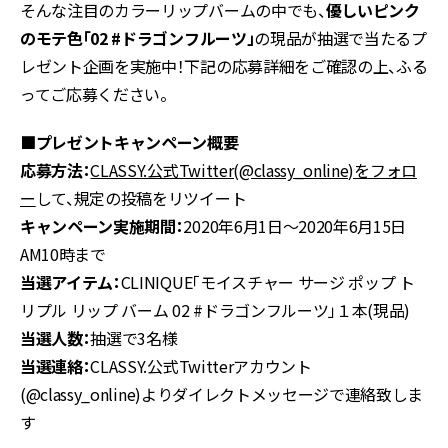
そんな注目のカラーリップバームの中でも、
優しいピンク
のモテ色「02 #ドラゴンフルーツ」
の現品が抽選で当たるプ
レゼント企画を実施中！下記の応募詳細をご確認の上、ふる
ってご応募ください。
■プレゼントキャンペーン概要
応募方法：
CLASSY.公式Twitter(@classy_online)をフォロ
ー
して、規定の投稿をリツイート
キャンペーン実施期間：
2020年6月1日〜2020年6月15日
AM10時まで
当選アイテム：
CLINIQUE「モイスチャー サージ ポップ ト
リプル リップ バーム 02 #ドラゴンフルーツ」１本(現品)
当選人数：
抽選で3名様
当選連絡：
CLASSY.公式Twitterアカウント
(@classy_online)よりダイレクトメッセージで連絡致しま
す