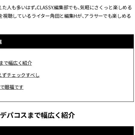
人も多いはず。CLASSY.編集部でも、気軽にさくっと楽しめる
BEAUTY
ンツを視聴しているライター角田と編集Hが、アラサーでも楽しめる
Aug, 5, 2026
Feb,
BEAUTY
WEDDING
ユニクロ名品も！日焼け対策ガ
結婚式に黒ドレス
選
チ勢の「ないと無理」なアイテ
ばれで失敗しない
ムハック7選 | CLASSY.[クラッシ
ーを解説 | CLASS
ィ]
スまで幅広く紹介
Aug, 6, 2026
Aug,
BEAUTY
WEDDING
とりあえずチェックすべし
【ヘアアクセ6選】手抜きに見え
【結婚指輪】人気
ない！アラサーのまとめ髪が垢
ング22選｜20〜3
けで眼福です
抜ける「即戦力アクセ」たち |
エピソードも | CLA
CLASSY.[クラッシィ]
ィ]
らデパコスまで幅広く紹介
Aug, 5, 2026
Jun,
BEAUTY
WEDDING
忙しい毎日に「うるおいター
【一生ものジュエ
ボ」を。新【SOFINA BASIC＋】
存在感が際立つ！
のお手入れでうるおってなめら
「トゥギャザー」