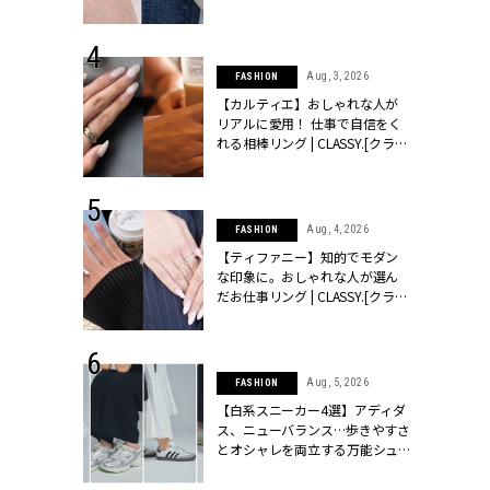
ッシィ]
CLASSY.[クラッシィ]
 24, 2026
Aug, 3, 2026
FASHION
方３選】結婚
【カルティエ】おしゃれな人が
“シンプル黒ワ
リアルに愛用！ 仕事で自信をく
フ』で盛るのが
れる相棒リング | CLASSY.[クラッ
[クラッシィ]
シィ]
 24, 2025
Aug, 4, 2026
FASHION
れバッグ最新
【ティファニー】知的でモダン
プラダetc.
な印象に。おしゃれな人が選ん
力あり」が条
だお仕事リング | CLASSY.[クラッ
クラッシィ]
シィ]
 20, 2026
Aug, 5, 2026
FASHION
シュロン、ショ
【白系スニーカー4選】アディダ
人が選んだ婚
ス、ニューバランス…歩きやすさ
公開 |
とオシャレを両立する万能シュ
ィ]
ーズ | CLASSY.[クラッシィ]