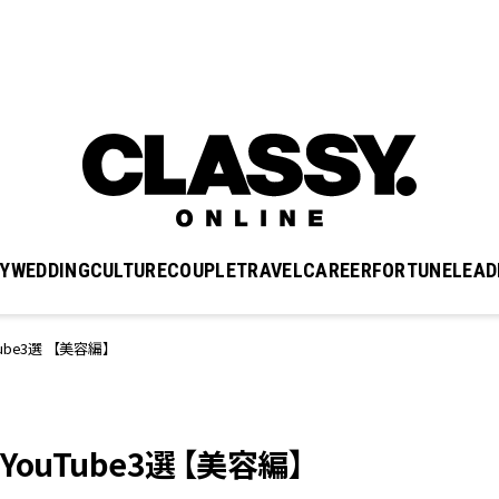
Y
WEDDING
CULTURE
COUPLE
TRAVEL
CAREER
FORTUNE
LEAD
ube3選 【美容編】
ouTube3選 【美容編】