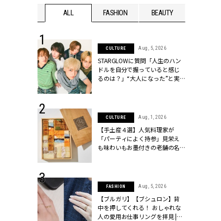
WEDDING
ALL
FASHION
BEAUTY
WEDDIN
 16, 2026
Aug, 5, 2026
CULTURE
はアリ？お呼
STARGLOWに質問「人生のハン
コーデ＆マナ
ドルを自分で握っていると感じ
Y.[クラッシィ]
るのは？」“大️人になった”と実
感する瞬間【3rdシングル
『Drivin' My Life』発売】 |
CLASSY.[クラッシィ]
 13, 2025
Aug, 1, 2026
CULTURE
ブランドのリ
【手土産４選】人気料理家が
0代カップルの
「パーティによく持参」見栄え
SSY.[クラッシ
も味わいもお墨付きの老舗の名
物とは？ | CLASSY.[クラッシィ]
 30, 2026
Aug, 5, 2026
FASHION
リー】1つでも
【ブルガリ】【ブシュロン】背
ポメラートの
中を押してくれる！ おしゃれな
シリーズに注
人の愛用お仕事リングを拝見 |