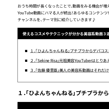
おうち時間が長くなったことで、動画をみる機会が増えた
YouTube動画にハマる人が続出！あらゆるコンテ
チャンネルを、テーマ別に紹介していきます♪
使えるコスメやテクニックが分かる美容系動画３
１．「ひよんちゃんねる」プチプラからデパコ
２．「Sekine Risa」元祖美容YouTuberは
３．「佐藤 優里亜」美人の美容系動画はそれだ
１．「ひよんちゃんねる」プチプラか