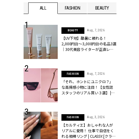
WEDDING
ALL
FASHION
BEAUTY
WEDDIN
 13, 2025
Aug, 7, 2026
BEAUTY
ブランドのリ
【UV下地】酷暑に頼れる！
0代カップルの
2,000円台〜3,000円台の名品3選
SSY.[クラッシ
｜30代美容ライターが正直レビ
ュー | CLASSY.[クラッシィ]
 30, 2026
Aug, 7, 2026
FASHION
リー】1つでも
「それ、ホントにユニクロ？」
ポメラートの
な高揚感小物に注目！【女性誌
シリーズに注
スタッフのリアル買い３選】 |
ッシィ]
CLASSY.[クラッシィ]
 16, 2026
Aug, 3, 2026
FASHION
はアリ？お呼
【カルティエ】おしゃれな人が
コーデ＆マナ
リアルに愛用！ 仕事で自信をく
Y.[クラッシィ]
れる相棒リング | CLASSY.[クラッ