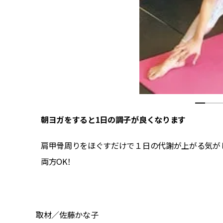
朝ヨガをすると1日の調子が良くなります
のも便
肩甲骨周りをほぐすだけで１日の代謝が上がる気がし
できまし
両方OK！
取材／佐藤かな子