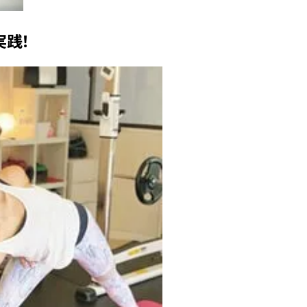
ィ]
践！
Aug, 8, 2026
Mar,
BEAUTY
WEDDING
【シャネル】「ココ マドモアゼ
【トレンドの巻き
ル クラッシュ アプソリュ」の限
式ゲスト服の鉄板
定カフェが登場！世界観に没入
ンピ”は『スカー
できる体験型イベントが開催 |
正解！ | CLASSY.
CLASSY.[クラッシィ]
Aug, 5, 2026
Apr,
BEAUTY
WEDDING
忙しい毎日に「うるおいター
【ブルガリ】プロ
ボ」を。新【SOFINA BASIC＋】
れたのは、リング
のお手入れでうるおってなめら
ックレスだった！【C
かな肌を目指す | CLASSY.[クラッ
のブライダルリング物
シィ]
CLASSY.[クラッシ
Aug, 7, 2026
Dec,
BEAUTY
WEDDING
冷房・紫外線etc...「夏の隠れ乾
【結婚式お呼ばれ
燥」を防ぐ【ベタつかない名品
染む！上品で実用
クリーム】3選＜30代のベストコ
ッグ」6選【アン
スメ＞ | CLASSY.[クラッシィ]
イラー他】 | CLAS
ィ]