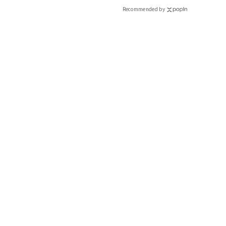
Recommended by
ソフィーナipは美白にうるさい私も納得です！
日中もスキンケアに変えてくれるソフィーナipシリーズ。ベー
と無縁！