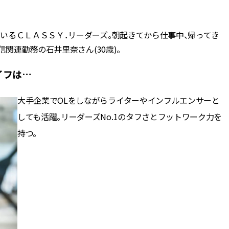
BEAUTY
いるＣＬＡＳＳＹ．リーダーズ。朝起きてから仕事中、帰ってき
関連勤務の石井里奈さん(30歳)。
Aug, 7, 2026
Aug,
BEAUTY
WEDDING
【UV下地】酷暑に頼れる！
【結婚指輪】人気
イフは…
2,000円台〜3,000円台の名品3選
ング22選｜20〜3
｜30代美容ライターが正直レビ
エピソードも | CLA
ュー | CLASSY.[クラッシィ]
ィ]
大手企業でOLをしながらライターやインフルエンサーと
しても活躍。リーダーズNo.1のタフさとフットワーク力を
Aug, 6, 2026
Jun,
BEAUTY
WEDDING
持つ。
【ヘアアクセ6選】手抜きに見え
【一生ものジュエ
ない！アラサーのまとめ髪が垢
存在感が際立つ！
抜ける「即戦力アクセ」たち |
「トゥギャザー」
CLASSY.[クラッシィ]
目 | CLASSY.[クラ
Sep, 25, 2025
Feb,
BEAUTY
WEDDING
マルジェラの“レプリカ”に新作
結婚式に黒ドレス
も！注目度急上昇の『フレグラ
ばれで失敗しない
ンス』５選 | CLASSY.[クラッシ
ーを解説 | CLASS