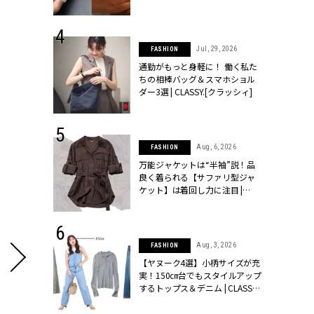
シィ]
 24, 2026
Jul, 29, 2026
FASHION
方３選】結婚
通勤がもっと身軽に！ 働く私た
“シンプル黒ワ
ちの相棒バッグ＆スマホショル
フ』で盛るのが
ダー3選 | CLASSY.[クラッシィ]
[クラッシィ]
 14, 2026
Aug, 6, 2026
FASHION
ポーズで贈ら
万能ジャケットは“半袖”説！品
じゃなくてネ
良く着られる【サファリ型ジャ
LASSY.世代
ケット】は着回し力に注目 |
語 #15】 |
CLASSY.[クラッシィ]
ィ]
 9, 2025
Aug, 3, 2026
FASHION
】ドレスに馴
【ヤヌーク4選】小柄サイズが充
的な「サブバ
実！150㎝台でもスタイルアップ
テプリマ、フェ
するトップス＆デニム | CLASSY.
SY.[クラッシ
[クラッシィ]