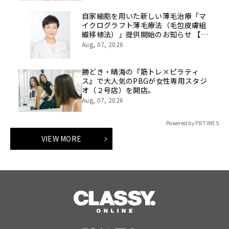
自家細胞を用いた新しい薄毛治療「マ
イクログラフト薄毛療法（毛包皮膚組
織移植法）」提供開始のお知らせ 【医
療法人社団 青真会 青山エルクリニ
Aug, 07, 2026
ック】
勝どき・晴海の『筋トレ×ピラティ
ス』で大人気のPBGが女性専用スタジ
オ（２号店）を開店。
Aug, 07, 2026
Powered by PR TIMES
VIEW MORE