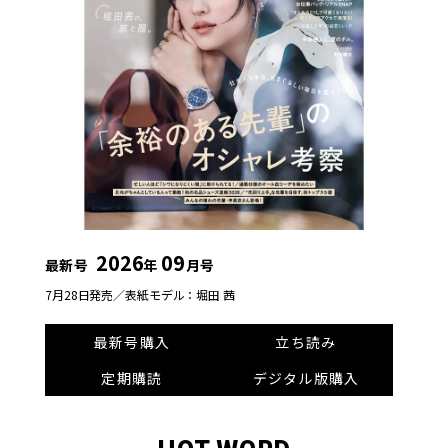
2026
09
最新号
年
月号
7月28日発売／
表紙モデル：堀田 茜
最新号購入
立ち読み
定期購読
デジタル版購入