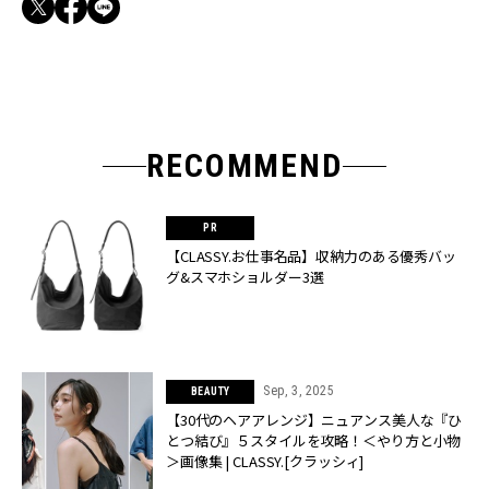
RECOMMEND
【CLASSY.お仕事名品】収納力のある優秀バッ
グ&スマホショルダー3選
Sep, 3, 2025
BEAUTY
【30代のヘアアレンジ】ニュアンス美人な『ひ
とつ結び』５スタイルを攻略！＜やり方と小物
＞画像集 | CLASSY.[クラッシィ]