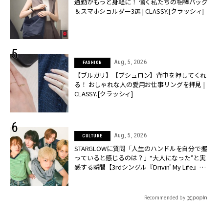
通勤がもっと身軽に！ 働く私たちの相棒バッグ
＆スマホショルダー3選 | CLASSY.[クラッシィ]
Aug, 5, 2026
FASHION
【ブルガリ】【ブシュロン】背中を押してくれ
る！ おしゃれな人の愛用お仕事リングを拝見 |
CLASSY.[クラッシィ]
Aug, 5, 2026
CULTURE
STARGLOWに質問「人生のハンドルを自分で握
っていると感じるのは？」“大️人になった”と実
感する瞬間【3rdシングル『Drivin' My Life』発
売】 | CLASSY.[クラッシィ]
Recommended by