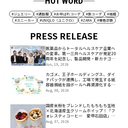
HOT WORD
#ジュエリー
#通勤服
#お呼ばれコーデ
#旅コーデ
#結婚
#スニーカー
#UNIQLO（ユニクロ）
#ZARA
#骨格診断
PRESS RELEASE
医薬品からトータルヘルスケア企業へ
の変革。第一三共ヘルスケアが発足20
周年を記念し、製品開発・新カテゴリ
挑戦の舞台や旧社統合時のエピソード
Jun, 19, 2026
を社員の想いとともに振り返る特別映
像を公開！
カゴメ、王子ホールディングス、ダイ
ナパックが連携し、工場で発生する紙
容器損紙を段ボールへ再資源化する実
証を開始
Aug, 08, 2026
国産米粉をブレンドしたもちもち生地
×北海道産生クリームホイップ！「フ
ォレスティコーヒー 愛甲石田店」に
て、８月１７日（月）からクレープ販
Aug, 07, 2026
売を開始