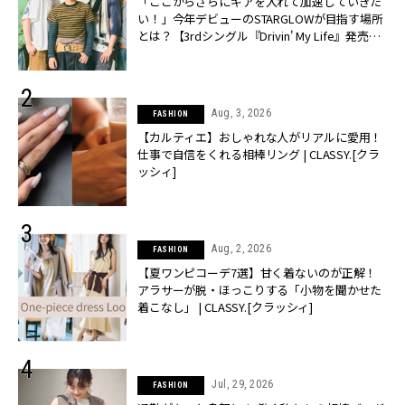
「ここからさらにギアを入れて加速していきた
い！」今年デビューのSTARGLOWが目指す場所
とは？【3rdシングル『Drivin' My Life』発売】 |
CLASSY.[クラッシィ]
Aug, 3, 2026
FASHION
【カルティエ】おしゃれな人がリアルに愛用！
仕事で自信をくれる相棒リング | CLASSY.[クラ
ッシィ]
Aug, 2, 2026
FASHION
【夏ワンピコーデ7選】甘く着ないのが正解！
アラサーが脱・ほっこりする「小物を聞かせた
着こなし」 | CLASSY.[クラッシィ]
Jul, 29, 2026
FASHION