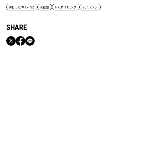
#もっとキレイに
#髪型
#スタイリング
#アレンジ
SHARE
RECOMMEND
【CLASSY.お仕事名品】収納力のある優秀バッ
グ&スマホショルダー3選