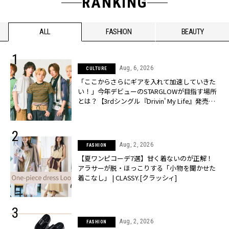
RANKING
ALL
FASHION
BEAUTY
Aug, 6, 2026
CULTURE
「ここからさらにギアを入れて加速していきた
い！」今年デビューのSTARGLOWが目指す場所
とは？【3rdシングル『Drivin' My Life』発売】 |
CLASSY.[クラッシィ]
Aug, 2, 2026
FASHION
【夏ワンピコーデ7選】甘く着ないのが正解！
アラサーが脱・ほっこりする「小物を聞かせた
着こなし」 | CLASSY.[クラッシィ]
Aug, 2, 2026
FASHION