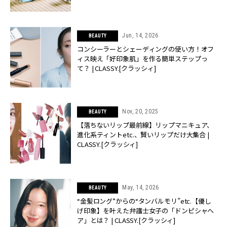
Jun, 14, 2026
BEAUTY
コンシーラーとシェーディングの使い方！オフ
ィス映え「好印象肌」を作る簡単ステップっ
て？ | CLASSY.[クラッシィ]
Nov, 20, 2025
BEAUTY
【落ちないリップ最前線】リップマニキュア、
進化系ティントetc.、賢いリップだけ大集合 |
CLASSY.[クラッシィ]
May, 14, 2026
BEAUTY
“金髪ロング”からの“タンバルモリ”etc.【優し
げ印象】を叶えた弁護士女子の「ドンピシャヘ
ア」とは？ | CLASSY.[クラッシィ]