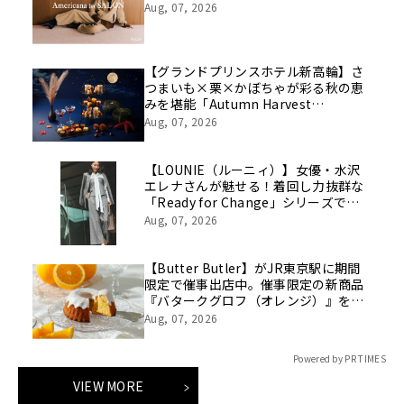
Aug, 07, 2026
【グランドプリンスホテル新高輪】さ
つまいも×栗×かぼちゃが彩る秋の恵
みを堪能「Autumn Harvest
Afternoon Tea」開催
Aug, 07, 2026
【LOUNIE（ルーニィ）】女優・水沢
エレナさんが魅せる！着回し力抜群な
「Ready for Change」シリーズでつ
くる「10daysスタイルを8/7(金)より
Aug, 07, 2026
WEBにて公開
【Butter Butler】がJR東京駅に期間
限定で催事出店中。催事限定の新商品
『バタークグロフ（オレンジ）』をご
用意してお待ちしております！
Aug, 07, 2026
Powered by PR TIMES
VIEW MORE