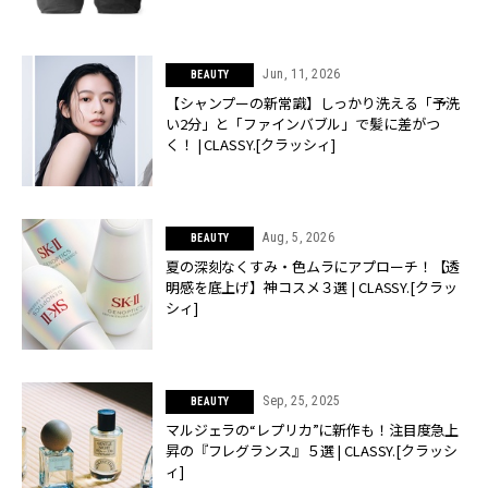
Jun, 11, 2026
BEAUTY
【シャンプーの新常識】しっかり洗える「予洗
い2分」と「ファインバブル」で髪に差がつ
く！ | CLASSY.[クラッシィ]
Aug, 5, 2026
BEAUTY
夏の深刻なくすみ・色ムラにアプローチ！【透
明感を底上げ】神コスメ３選 | CLASSY.[クラッ
シィ]
Sep, 25, 2025
BEAUTY
マルジェラの“レプリカ”に新作も！注目度急上
昇の『フレグランス』５選 | CLASSY.[クラッシ
ィ]