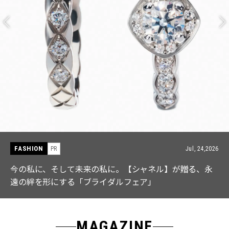
FASHION
PR
Jul, 15,2026
【ICB】人気インフルエンサーと共同制作! 週5で着たく
なる「名品ブラウス」２選
MAGAZINE