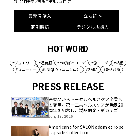
7月28日発売／
表紙モデル：堀田 茜
最新号購入
立ち読み
定期購読
デジタル版購入
HOT WORD
#ジュエリー
#通勤服
#お呼ばれコーデ
#旅コーデ
#結婚
#スニーカー
#UNIQLO（ユニクロ）
#ZARA
#骨格診断
PRESS RELEASE
医薬品からトータルヘルスケア企業へ
の変革。第一三共ヘルスケアが発足20
周年を記念し、製品開発・新カテゴリ
挑戦の舞台や旧社統合時のエピソード
Jun, 19, 2026
を社員の想いとともに振り返る特別映
像を公開！
Americana for SALON adam et rope’
Capsule Collection