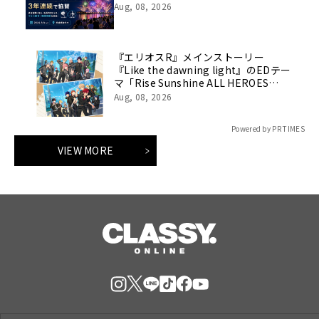
Aug, 08, 2026
『エリオスR』メインストーリー
『Like the dawning light』のEDテー
マ「Rise Sunshine ALL HEROES
Ver.」がフルサイズ配信決定！
Aug, 08, 2026
Powered by PR TIMES
VIEW MORE