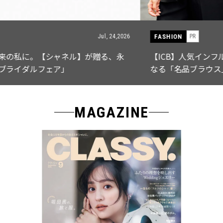
FASHION
PR
Jul, 15,2026
【ICB】人気インフルエンサーと共同制作! 週5で着たく
なる「名品ブラウス」２選
MAGAZINE