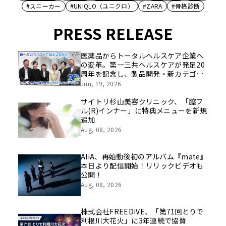
#スニーカー
#UNIQLO（ユニクロ）
#ZARA
#骨格診断
PRESS RELEASE
医薬品からトータルヘルスケア企業へ
の変革。第一三共ヘルスケアが発足20
周年を記念し、製品開発・新カテゴリ
挑戦の舞台や旧社統合時のエピソード
Jun, 19, 2026
を社員の想いとともに振り返る特別映
像を公開！
サイトリ杉山美容クリニック、「膣フ
ル(R)インナー」に特典メニューを新規
追加
Aug, 08, 2026
AliA、再始動後初のアルバム『mate』
本日より配信開始！リリックビデオも
公開！
Aug, 08, 2026
株式会社FREEDiVE、「第71回とりで
利根川大花火」に3年連続で協賛