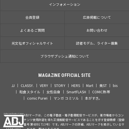
インフォメーション
会員登録
広告掲載について
よくあるご質問
お問い合わせ
光文社オフィシャルサイト
読者モデル、ライター募集
ブラウザプッシュ通知について
MAGAZINE OFFICIAL SITE
JJ
CLASSY.
VERY
STORY
HERS
Mart
美ST
bis
和食スタイル
女性自身
SmartFLASH
COMIC熱帯
comic Pureri
マンガ コミソル
本がすき。
ABJマークは、この電子書店・電子書籍配信サービスが、著作権者からコン
テンツ使用許諾を得た正規版配信サービスであることを示す登録商標（登録
番号 第6091713号）です。ABJマークの詳細、ABJマークを掲示しているサ
ービスの一覧はこちらです。