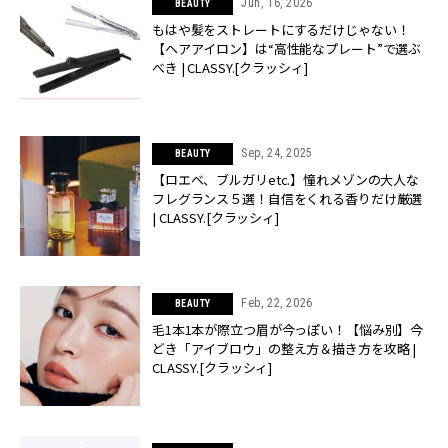
Jun, 16, 2026
BEAUTY
もはや髪をストレートにするだけじゃない！
【ヘアアイロン】は“高性能なプレート”で選ぶ
べき | CLASSY.[クラッシィ]
Sep, 24, 2025
BEAUTY
【ロエベ、ブルガリetc.】憧れメゾンの大人な
フレグランス５選！自信をくれる香りだけ厳選
| CLASSY.[クラッシィ]
Feb, 22, 2026
BEAUTY
毛1本1本が際立つ眉が今っぽい！【悩み別】今
どき「アイブロウ」の整え方＆描き方を攻略 |
CLASSY.[クラッシィ]