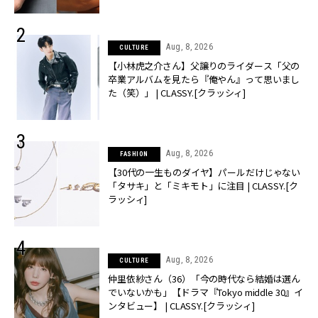
Aug, 8, 2026
CULTURE
【小林虎之介さん】父譲りのライダース「父の
卒業アルバムを見たら『俺やん』って思いまし
た（笑）」 | CLASSY.[クラッシィ]
Aug, 8, 2026
FASHION
【30代の一生ものダイヤ】パールだけじゃない
「タサキ」と「ミキモト」に注目 | CLASSY.[ク
ラッシィ]
Aug, 8, 2026
CULTURE
仲里依紗さん（36）「今の時代なら結婚は選ん
でいないかも」【ドラマ『Tokyo middle 30』イ
ンタビュー】 | CLASSY.[クラッシィ]