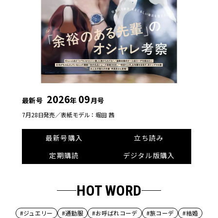
2026
09
最新号
年
月号
7月28日発売／
表紙モデル：堀田 茜
最新号購入
立ち読み
定期購読
デジタル版購入
HOT WORD
#ジュエリー
#通勤服
#お呼ばれコーデ
#旅コーデ
#結婚