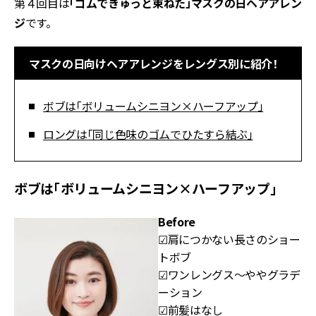
第４回目は
「ゴムできゅっと束ねた」マスクの日ヘアアレン
ジ
です。
マスクの日向けヘアアレンジをレングス別に紹介！
ボブは「ボリュームシニヨン×ハーフアップ」
ロングは「同じ色味のゴムでひたすら結ぶ」
ボブは「ボリュームシニヨン×ハーフアップ」
Before
☑肩につかない長さのショー
トボブ
☑ワンレングス～ややグラデ
ーション
☑前髪はなし