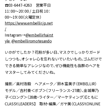
☎03-6447-4263 営業平日
11：00〜20：00 / 土日祝 10：
00〜19：00（火曜定休）
https://www.embellir.jp.net
/
Instagram→
@embellirhairst
yle
@embelliromotesando
いかがでしたか？花粉が多い日、マスクでしっかりガード
しつつも、オシャレ心を忘れないでいたいもの。ゴムだけで
できる簡単なアレンジなので、ぜひ機能性も抜群のヘアを
マスターしてみてくださいね。
撮影／奥村浩毅 ヘアメーク／鈴木富美子（EMBELLIR）
モデル／吉村奏＜ボブ＞（フリーランス・27歳）、金城華乃
子＜ロング＞（28歳・ライター／マーケティング）【ともに
CLASSY.LEADERS】 取材・編集／ガヤ美（CLASSY.ONLINE