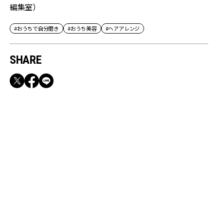
編集室）
#おうちで自分磨き
#おうち美容
#ヘアアレンジ
SHARE
RECOMMEND
満員電車も外回りも快適！身軽になれるバッグ
＆スマホショルダー3選