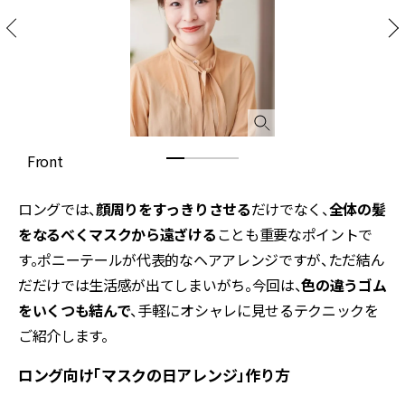
Front
S
ロングでは、
顔周りをすっきりさせる
だけでなく、
全体の髪
をなるべくマスクから遠ざける
ことも重要なポイントで
す。ポニーテールが代表的なヘアアレンジですが、ただ結ん
だだけでは生活感が出てしまいがち。今回は、
色の違うゴム
をいくつも結んで
、手軽にオシャレに見せるテクニックを
ご紹介します。
ロング向け「マスクの日アレンジ」作り方