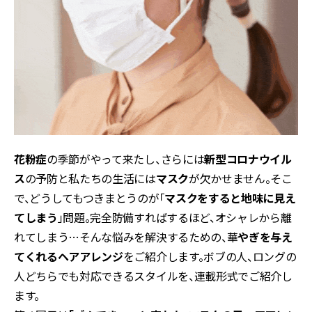
花粉症
の季節がやって来たし、さらには
新型コロナウイル
ス
の予防と私たちの生活には
マスク
が欠かせません。そこ
で、どうしてもつきまとうのが「
マスクをすると地味に見え
てしまう
」問題。完全防備すればするほど、オシャレから離
れてしまう…そんな悩みを解決するための、華
やぎを与え
てくれるヘアアレンジ
をご紹介します。ボブの人、ロングの
人どちらでも対応できるスタイルを、連載形式でご紹介し
ます。