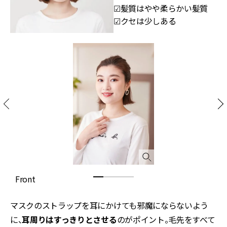
☑髪質はやや柔らかい髪質
☑クセは少しある
Front
S
マスクのストラップを耳にかけても邪魔にならないよう
に、
耳周りはすっきりとさせる
のがポイント。毛先をすべて