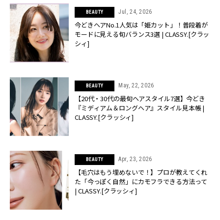
Jul, 24, 2026
BEAUTY
今どきヘアNo.1人気は「姫カット」！普段着が
モードに見える旬バランス3選 | CLASSY.[クラッ
シィ]
May, 22, 2026
BEAUTY
【20代・30代の最旬ヘアスタイル7選】今どき
『ミディアム＆ロングヘア』スタイル見本帳 |
CLASSY.[クラッシィ]
Apr, 23, 2026
BEAUTY
【毛穴はもう埋めないで！】プロが教えてくれ
た「今っぽく自然」にカモフラできる方法って
| CLASSY.[クラッシィ]