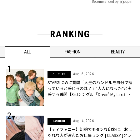
Recommended by
RANKING
ALL
FASHION
BEAUTY
Aug, 5, 2026
CULTURE
STARGLOWに質問「人生のハンドルを自分で握
っていると感じるのは？」“大️人になった”と実
感する瞬間【3rdシングル『Drivin' My Life』発
売】 | CLASSY.[クラッシィ]
Aug, 4, 2026
FASHION
【ティファニー】知的でモダンな印象に。おし
ゃれな人が選んだお仕事リング | CLASSY.[クラ