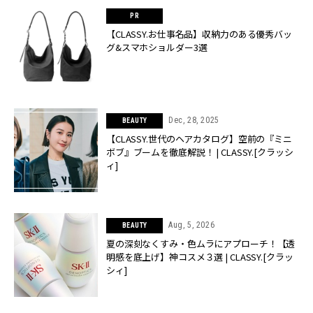
【CLASSY.お仕事名品】収納力のある優秀バッ
グ&スマホショルダー3選
Dec, 28, 2025
BEAUTY
【CLASSY.世代のヘアカタログ】空前の『ミニ
ボブ』ブームを徹底解説！ | CLASSY.[クラッシ
ィ]
Aug, 5, 2026
BEAUTY
夏の深刻なくすみ・色ムラにアプローチ！【透
明感を底上げ】神コスメ３選 | CLASSY.[クラッ
シィ]