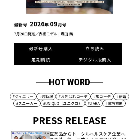
2026
09
最新号
年
月号
7月28日発売／
表紙モデル：堀田 茜
最新号購入
立ち読み
定期購読
デジタル版購入
HOT WORD
#ジュエリー
#通勤服
#お呼ばれコーデ
#旅コーデ
#結婚
#スニーカー
#UNIQLO（ユニクロ）
#ZARA
#骨格診断
PRESS RELEASE
医薬品からトータルヘルスケア企業へ