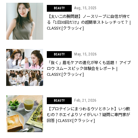
Aug, 15, 2025
BEAUTY
【太い二の腕問題】ノースリーブに自信が持て
る『1日30回だけ』の超簡単ストレッチって？ |
CLASSY.[クラッシィ]
May, 15, 2026
BEAUTY
「抜く」眉毛ケアの進化が早くも話題！ アイブ
ロウ スムースピック体験会をレポート |
CLASSY.[クラッシィ]
Feb, 21, 2026
BEAUTY
【プロテインにまつわるウソとホント】いつ飲
むの？ホエイよりソイがいい？疑問に専門家が
回答 | CLASSY.[クラッシィ]