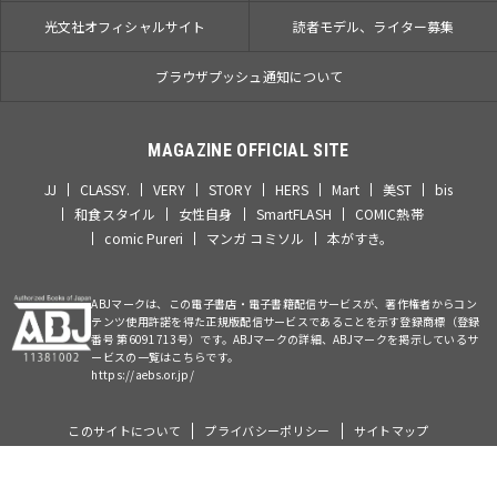
光文社オフィシャルサイト
読者モデル、ライター募集
ブラウザプッシュ通知について
MAGAZINE OFFICIAL SITE
JJ
CLASSY.
VERY
STORY
HERS
Mart
美ST
bis
和食スタイル
女性自身
SmartFLASH
COMIC熱帯
comic Pureri
マンガ コミソル
本がすき。
ABJマークは、この電子書店・電子書籍配信サービスが、著作権者からコン
テンツ使用許諾を得た正規版配信サービスであることを示す登録商標（登録
番号 第6091713号）です。ABJマークの詳細、ABJマークを掲示しているサ
ービスの一覧はこちらです。
https://aebs.or.jp/
このサイトについて
プライバシーポリシー
サイトマップ
©Kobunsha Co., Ltd. All Rights Reserved.