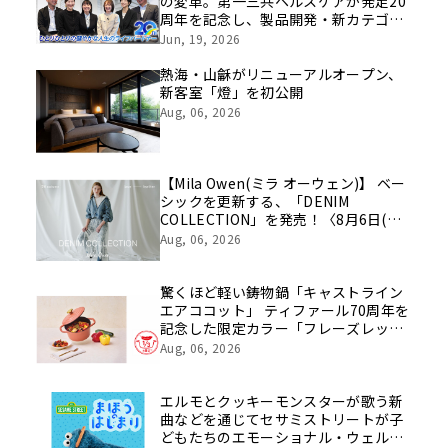
の変革。第一三共ヘルスケアが発足20
周年を記念し、製品開発・新カテゴリ
挑戦の舞台や旧社統合時のエピソード
Jun, 19, 2026
を社員の想いとともに振り返る特別映
像を公開！
熱海・山龢がリニューアルオープン、
新客室「燈」を初公開
Aug, 06, 2026
【Mila Owen(ミラ オーウェン)】 ベー
シックを更新する、「DENIM
COLLECTION」を発売！〈8月6日(木)
公開〉
Aug, 06, 2026
驚くほど軽い鋳物鍋「キャストライン
エアココット」 ティファール70周年を
記念した限定カラー「フレーズレッド
IHココット鍋 24cm」数量限定で発
Aug, 06, 2026
売！
エルモとクッキーモンスターが歌う新
曲などを通じてセサミストリートが子
どもたちのエモーショナル・ウェルビ