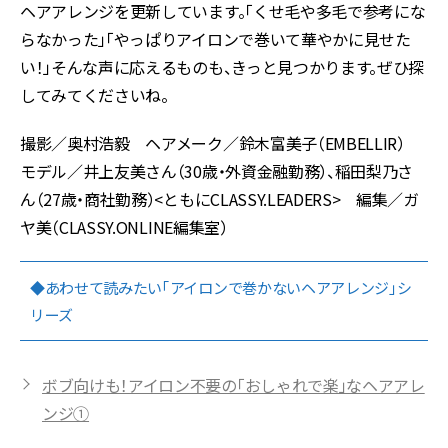
ヘアアレンジを更新しています。「くせ毛や多毛で参考にな
らなかった」「やっぱりアイロンで巻いて華やかに見せた
い！」そんな声に応えるものも、きっと見つかります。ぜひ探
してみてくださいね。
撮影／奥村浩毅 ヘアメーク／鈴木富美子（EMBELLIR）
モデル／井上友美さん（30歳・外資金融勤務）、稲田梨乃さ
ん（27歳・商社勤務）<ともにCLASSY.LEADERS> 編集／ガ
ヤ美（CLASSY.ONLINE編集室）
◆あわせて読みたい「アイロンで巻かないヘアアレンジ」シ
リーズ
ボブ向けも！アイロン不要の「おしゃれで楽」なヘアアレ
ンジ①