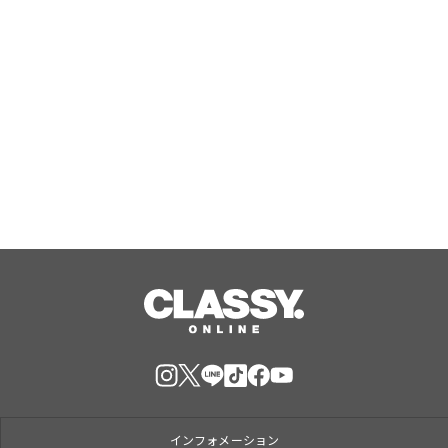
Aug, 09, 2026
『野田クリの野望～ゲーム天下統一へ
の道～』東京ゲームショウ2026へ2年
連続出陣！開発中の番組オリジナルゲ
ームを世界最速体験！失敗したら即
Aug, 09, 2026
「打ち首」！？しんや＆青木マッチョ
参加のイベントも開催！
インフォメーション