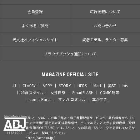
会員登録
広告掲載について
よくあるご質問
お問い合わせ
光文社オフィシャルサイト
読者モデル、ライター募集
ブラウザプッシュ通知について
MAGAZINE OFFICIAL SITE
JJ
CLASSY.
VERY
STORY
HERS
Mart
美ST
bis
和食スタイル
女性自身
SmartFLASH
COMIC熱帯
comic Pureri
マンガ コミソル
本がすき。
ABJマークは、この電子書店・電子書籍配信サービスが、著作権者からコン
テンツ使用許諾を得た正規版配信サービスであることを示す登録商標（登録
番号 第6091713号）です。ABJマークの詳細、ABJマークを掲示しているサ
ービスの一覧はこちらです。
https://aebs.or.jp/