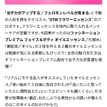
「
女子力がアップする
」「
フェロモンレベルが高まる
」と不動
の人気を誇るモテコスメ、“
DTWフラワーエッセンス
”のプ
ロダクト。フラワーエッセンスを体内に取り入れるインナ
ーケアが定番ですが、今回挙がったのは
ファシネーション
プレミアム フェイス＆ボディ オイルエッセンス
。「化粧水」
「美容液」「オイル」の３役を叶える２層のオイルエッセンス
は乾燥が気になる季節にもぴったり！ 女性の魅力を引き出
すファシネーションプレミアム配合で女子力も恋愛運も倍
増♡
「リアルにモテる友人がオススメしていたオイルエッセン
ス。『使い始めて３日後に告白された』や『会いたいと思って
いた人に偶然会えた』というエピソードも聞くくらい、引き
寄せ効果絶大！最近、お久しぶりな男性からの誘いが増えた
のはこのオイルのおかげかも!?」