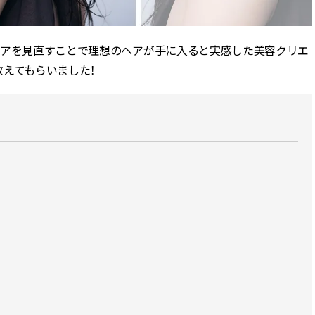
ィ]
目 | CLASSY.[クラ
ケアを見直すことで理想のヘアが手に入ると実感した美容クリエ
Nov, 17, 2025
Mar,
BEAUTY
WEDDING
【落ちない名品リップ10選】塗
【トレンドの巻き
教えてもらいました！
り直しできない・皮むけしやす
式ゲスト服の鉄板
いetc.悩みをクリア | CLASSY.[ク
ンピ”は『スカー
ラッシィ]
正解！ | CLASSY.
Jul, 13, 2026
Aug,
BEAUTY
WEDDING
朝の“寝ぐせ直し”はもういらな
20万円台〜【カル
い！夜に仕込む「ヘアケア家
ング４選】ラブ、トリ
電」3選 | CLASSY.[クラッシィ]
を『マリッジ』に
ます！ | CLASSY.
Aug, 5, 2026
Dec,
BEAUTY
WEDDING
夏の深刻なくすみ・色ムラにア
【結婚式のお呼ば
プローチ！【透明感を底上げ】
事情】アンテプリマ、
神コスメ３選 | CLASSY.[クラッシ
「小さくても収納
ィ]
件！ | CLASSY.[