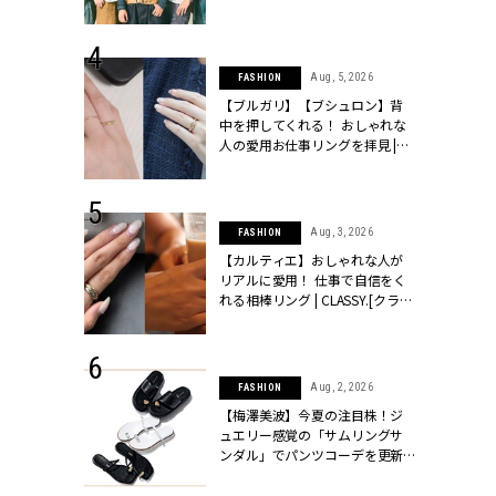
ッシィ]
とは？【3rdシングル『Drivin' My
Life』発売】 | CLASSY.[クラッシ
ィ]
 24, 2026
Aug, 5, 2026
FASHION
方３選】結婚
【ブルガリ】【ブシュロン】背
“シンプル黒ワ
中を押してくれる！ おしゃれな
フ』で盛るのが
人の愛用お仕事リングを拝見 |
[クラッシィ]
CLASSY.[クラッシィ]
 18, 2025
Aug, 3, 2026
FASHION
ティエ人気リ
【カルティエ】おしゃれな人が
ニティetc.
リアルに愛用！ 仕事で自信をく
選ぶ人増えて
れる相棒リング | CLASSY.[クラッ
[クラッシィ]
シィ]
 24, 2025
Aug, 2, 2026
FASHION
れバッグ最新
【梅澤美波】今夏の注目株！ジ
プラダetc.
ュエリー感覚の「サムリングサ
力あり」が条
ンダル」でパンツコーデを更新 |
クラッシィ]
CLASSY.[クラッシィ]