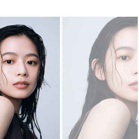
BEAUTY
Aug, 5, 2026
Feb,
BEAUTY
WEDDING
忙しい毎日に「うるおいター
結婚式に黒ドレス
ボ」を。新【SOFINA BASIC＋】
ばれで失敗しない
のお手入れでうるおってなめら
ーを解説 | CLASS
かな肌を目指す | CLASSY.[クラッ
シィ]
Aug, 6, 2026
Aug,
BEAUTY
WEDDING
【ヘアアクセ6選】手抜きに見え
【結婚指輪】人気
ない！アラサーのまとめ髪が垢
ング22選｜20〜3
抜ける「即戦力アクセ」たち |
エピソードも | CLA
CLASSY.[クラッシィ]
ィ]
Aug, 5, 2026
Jun,
BEAUTY
WEDDING
ユニクロ名品も！日焼け対策ガ
【一生ものジュエ
チ勢の「ないと無理」なアイテ
存在感が際立つ！
ムハック7選 | CLASSY.[クラッシ
「トゥギャザー」