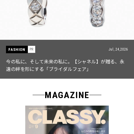
FASHION
PR
Jul, 15,2026
【ICB】人気インフルエンサーと共同制作! 週5で着たく
なる「名品ブラウス」２選
MAGAZINE