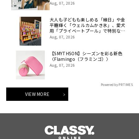
Aug, 07, 2026
大人も子どもも楽しめる「縁日」や金
平糖輝く「ウェルカムかき氷」、愛犬
用「プライベートプール」で特別な夏
休みをお届け
Aug, 07, 2026
【SMYTHSON】シーズンを彩る新色
〈Flamingo（フラミンゴ）〉
Aug, 07, 2026
Powered by PR TIMES
VIEW MORE