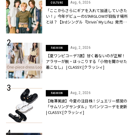
Aug, 6, 2026
CULTURE
「ここからさらにギアを入れて加速していきた
い！」今年デビューのSTARGLOWが目指す場所
とは？【3rdシングル『Drivin' My Life』発売】 |
CLASSY.[クラッシィ]
Aug, 2, 2026
FASHION
【夏ワンピコーデ7選】甘く着ないのが正解！
アラサーが脱・ほっこりする「小物を聞かせた
着こなし」 | CLASSY.[クラッシィ]
Aug, 2, 2026
FASHION
【梅澤美波】今夏の注目株！ジュエリー感覚の
「サムリングサンダル」でパンツコーデを更新
| CLASSY.[クラッシィ]