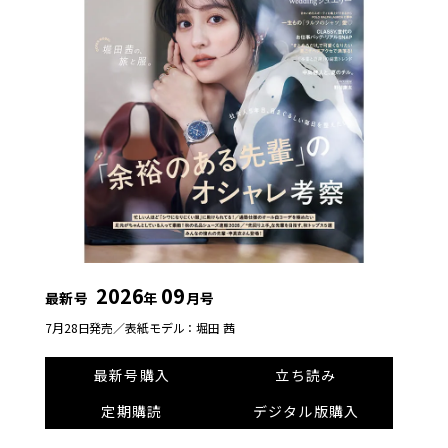
2026
09
最新号
年
月号
7月28日発売／
表紙モデル：堀田 茜
最新号購入
立ち読み
定期購読
デジタル版購入