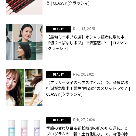
う | CLASSY.[クラッシィ]
Dec, 13, 2025
BEAUTY
【最旬ミニボブ６選】オシャレ読者に増加中
『切りっぱなしボブ』で洒落感UP！ | CLASSY.
[クラッシィ]
Nov, 20, 2025
BEAUTY
【アラサー女子のヘアスタイル】今、茶髪に移
行派が急増中！髪色“明るめ”のメリットって？ |
CLASSY.[クラッシィ]
Feb, 27, 2026
BEAUTY
季節の変わり目＆花粉時期の肌のゆらぎに。ｄ
プログラムの「新・土台化粧水」で、自信の持