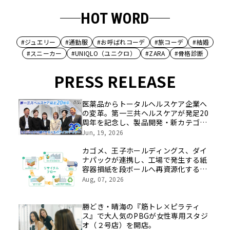
HOT WORD
#ジュエリー
#通勤服
#お呼ばれコーデ
#旅コーデ
#結婚
#スニーカー
#UNIQLO（ユニクロ）
#ZARA
#骨格診断
PRESS RELEASE
医薬品からトータルヘルスケア企業へ
の変革。第一三共ヘルスケアが発足20
周年を記念し、製品開発・新カテゴリ
挑戦の舞台や旧社統合時のエピソード
Jun, 19, 2026
を社員の想いとともに振り返る特別映
像を公開！
カゴメ、王子ホールディングス、ダイ
ナパックが連携し、工場で発生する紙
容器損紙を段ボールへ再資源化する実
証を開始
Aug, 07, 2026
勝どき・晴海の『筋トレ×ピラティ
ス』で大人気のPBGが女性専用スタジ
オ（２号店）を開店。