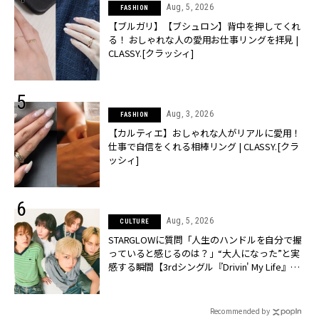
Aug, 5, 2026
FASHION
【ブルガリ】【ブシュロン】背中を押してくれ
る！ おしゃれな人の愛用お仕事リングを拝見 |
CLASSY.[クラッシィ]
Aug, 3, 2026
FASHION
【カルティエ】おしゃれな人がリアルに愛用！
仕事で自信をくれる相棒リング | CLASSY.[クラ
ッシィ]
Aug, 5, 2026
CULTURE
STARGLOWに質問「人生のハンドルを自分で握
っていると感じるのは？」“大️人になった”と実
感する瞬間【3rdシングル『Drivin' My Life』発
売】 | CLASSY.[クラッシィ]
Recommended by