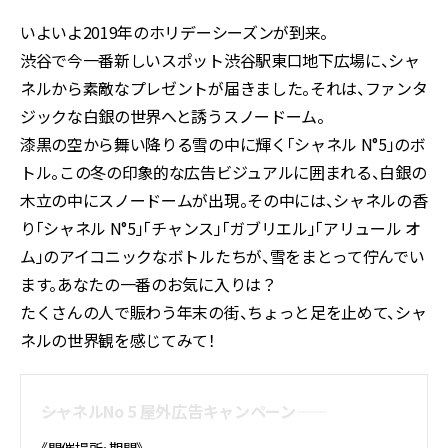
いよいよ2019年のホリデーシーズンが到来。
渋谷で今一番新しいスポット渋谷駅東口地下広場に、シャ
ネルから素敵なプレゼントが届きました。それは、ファンタ
ジックな白銀の世界へと誘うスノードーム。
漆黒の空から舞い降りる雪の中に輝く「シャネル N°5」のボ
トル。この冬の印象的な広告ビジュアルに囲まれる、白銀の
木立の中にスノードームが出現。その中には、シャネルの香
り「シャネル N°5」「チャンス」「ガブリエル」「アリュール オ
ム」のアイコニックなボトルたちが、雪をまとって佇んでい
ます。あなたの一番のお気に入りは？
たくさんの人で賑わう年末の街、ちょっと足を止めて、シャ
ネルの世界観を感じてみて！
――シャネルNo 5 屋外広告キャンペーン――
《開催場所・期間》