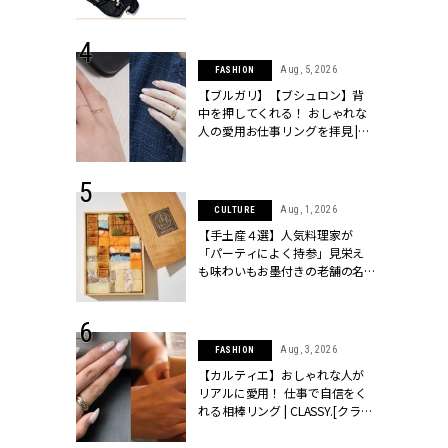
ッシィ]
CLASSY.[クラッシィ]
 24, 2026
Aug, 5, 2026
FASHION
方３選】結婚
【ブルガリ】【ブシュロン】背
“シンプル黒ワ
中を押してくれる！ おしゃれな
フ』で盛るのが
人の愛用お仕事リングを拝見 |
[クラッシィ]
CLASSY.[クラッシィ]
 18, 2025
Aug, 1, 2026
CULTURE
ティエ人気リ
【手土産４選】人気料理家が
ニティetc.
「パーティによく持参」見栄え
選ぶ人増えて
も味わいもお墨付きの老舗の名
[クラッシィ]
物とは？ | CLASSY.[クラッシィ]
 24, 2026
Aug, 3, 2026
FASHION
服”は【セオ
【カルティエ】おしゃれな人が
婚式にも仕事
リアルに愛用！ 仕事で自信をく
シック４選 |
れる相棒リング | CLASSY.[クラッ
ィ]
シィ]