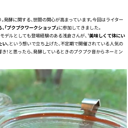
BEAUTY
り。発酵に関する、世間の関心が高まっています。今回はライター
、「プクプクワークショップ」
に参加してきました。
Aug, 5, 2026
Feb,
BEAUTY
WEDDING
読者モデルとしても登場経験のある浅倉さんが、〝
美味しくて体にい
忙しい毎日に「うるおいター
結婚式に黒ドレス
ボ」を。新【SOFINA BASIC＋】
ばれで失敗しない
たい
〟という想いで立ち上げた、不定期で開催されている人気の
のお手入れでうるおってなめら
ーを解説 | CLASS
響き！と思ったら、発酵しているときのプクプク音からネーミン
かな肌を目指す | CLASSY.[クラッ
シィ]
Aug, 6, 2026
Aug,
BEAUTY
WEDDING
【ヘアアクセ6選】手抜きに見え
【結婚指輪】人気
ない！アラサーのまとめ髪が垢
ング22選｜20〜3
抜ける「即戦力アクセ」たち |
エピソードも | CLA
CLASSY.[クラッシィ]
ィ]
Aug, 7, 2026
Jun,
BEAUTY
WEDDING
冷房・紫外線etc...「夏の隠れ乾
【一生ものジュエ
燥」を防ぐ【ベタつかない名品
存在感が際立つ！
クリーム】3選＜30代のベストコ
「トゥギャザー」