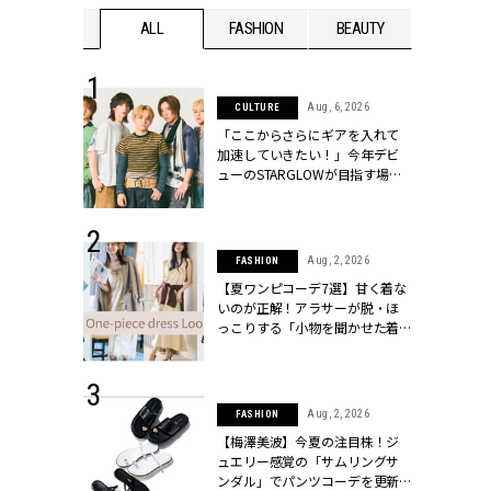
WEDDING
ALL
FASHION
BEAUTY
WEDDIN
 16, 2026
Aug, 6, 2026
CULTURE
はアリ？お呼
「ここからさらにギアを入れて
コーデ＆マナ
加速していきたい！」今年デビ
Y.[クラッシィ]
ューのSTARGLOWが目指す場所
とは？【3rdシングル『Drivin' My
Life』発売】 | CLASSY.[クラッシ
ィ]
 13, 2025
Aug, 2, 2026
FASHION
ブランドのリ
【夏ワンピコーデ7選】甘く着な
0代カップルの
いのが正解！アラサーが脱・ほ
SSY.[クラッシ
っこりする「小物を聞かせた着
こなし」 | CLASSY.[クラッシィ]
 30, 2026
Aug, 2, 2026
FASHION
リー】1つでも
【梅澤美波】今夏の注目株！ジ
ポメラートの
ュエリー感覚の「サムリングサ
シリーズに注
ンダル」でパンツコーデを更新 |