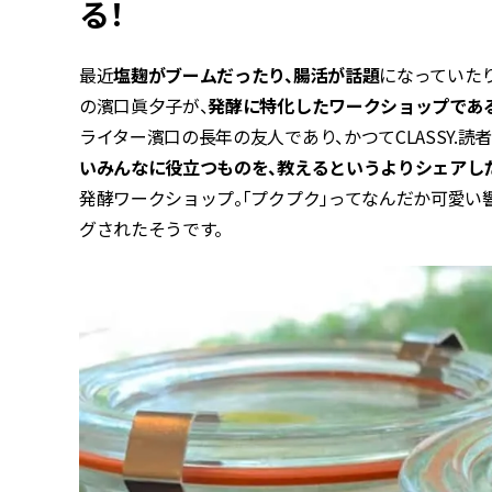
る！
最近
塩麹がブームだったり、腸活が話題
になっていた
の濱口眞夕子が、
発酵に特化したワークショップである
ライター濱口の長年の友人であり、かつてCLASSY.
いみんなに役立つものを、教えるというよりシェアし
発酵ワークショップ。「プクプク」ってなんだか可愛い
グされたそうです。