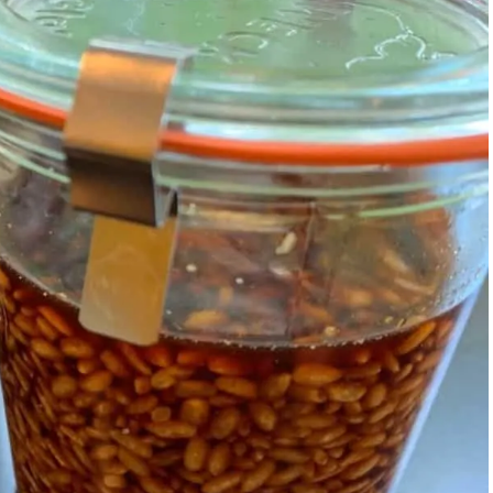
スメ＞ | CLASSY.[クラッシィ]
目 | CLASSY.[クラ
Nov, 17, 2025
Mar,
BEAUTY
WEDDING
【落ちない名品リップ10選】塗
【トレンドの巻き
り直しできない・皮むけしやす
式ゲスト服の鉄板
いetc.悩みをクリア | CLASSY.[ク
ンピ”は『スカー
ラッシィ]
正解！ | CLASSY.
Aug, 5, 2026
Aug,
BEAUTY
WEDDING
ユニクロ名品も！日焼け対策ガ
20万円台〜【カル
チ勢の「ないと無理」なアイテ
ング４選】ラブ、トリ
ムハック7選 | CLASSY.[クラッシ
を『マリッジ』に
ィ]
ます！ | CLASSY.
Jul, 13, 2026
Mar,
BEAUTY
WEDDING
朝の“寝ぐせ直し”はもういらな
失敗しない“ゲスト
い！夜に仕込む「ヘアケア家
リー】にある！結
電」3選 | CLASSY.[クラッシィ]
にも使える上質ベー
CLASSY.[クラッシ