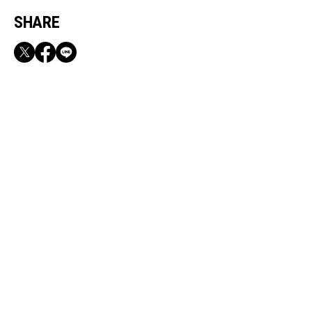
SHARE
RECOMMEND
【CLASSY.お仕事名品】収納力のある優秀バッ
グ&スマホショルダー3選
Aug, 5, 2026
BEAUTY