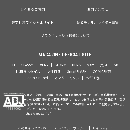
よくあるご質問
お問い合わせ
光文社オフィシャルサイト
読者モデル、ライター募集
ブラウザプッシュ通知について
MAGAZINE OFFICIAL SITE
JJ
CLASSY.
VERY
STORY
HERS
Mart
美ST
bis
和食スタイル
女性自身
SmartFLASH
COMIC熱帯
comic Pureri
マンガ コミソル
本がすき。
ABJマークは、この電子書店・電子書籍配信サービスが、著作権者からコン
テンツ使用許諾を得た正規版配信サービスであることを示す登録商標（登録
番号 第6091713号）です。ABJマークの詳細、ABJマークを掲示しているサ
ービスの一覧はこちらです。
https://aebs.or.jp/
このサイトについて
プライバシーポリシー
サイトマップ