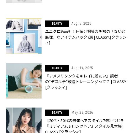
Aug, 5, 2026
BEAUTY
ユニクロ名品も！日焼け対策ガチ勢の「ないと
無理」なアイテムハック7選 | CLASSY.[クラッシ
ィ]
Aug, 14, 2025
BEAUTY
『アメスリタンクをキレイに着たい』読者
の“デコルテ”改造トレーニングって？ | CLASSY.
[クラッシィ]
May, 22, 2026
BEAUTY
【20代・30代の最旬ヘアスタイル7選】今どき
『ミディアム＆ロングヘア』スタイル見本帳 |
CLASSY.[クラッシィ]