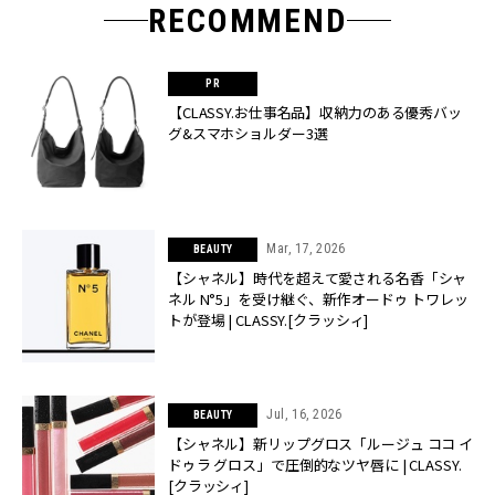
RECOMMEND
【CLASSY.お仕事名品】収納力のある優秀バッ
グ&スマホショルダー3選
Mar, 17, 2026
BEAUTY
【シャネル】時代を超えて愛される名香「シャ
ネル N°5」を受け継ぐ、新作オードゥ トワレッ
トが登場 | CLASSY.[クラッシィ]
Jul, 16, 2026
BEAUTY
【シャネル】新リップグロス「ルージュ ココ イ
ドゥラ グロス」で圧倒的なツヤ唇に | CLASSY.
[クラッシィ]