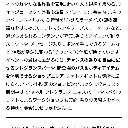
ィドの鮮やかな世界観を表現。街ゆく人の視線を集める、フ
ォトジェニックな外観も注目ポイントです。会場内は、キャ
ンペーンフィルムから着想を得た
「ミラーメイズ（鏡の迷
路）」
をはじめ、スロットマシンやフープスローゲームなど、
遊び心あふれるコンテンツが充実。香りのアイコンが揃う
スロットや、メッセージ入りリボンを手にできるゲームな
ど、偶然が幸運に変わる“チャンス”の体験が待っています。
イベントの最後に広がるのは、
チャンスの香りを自由に試
せるフレグランスバー
や、
新登場のバス＆ボディアイテム
を体験できるショップエリア。
フォトスポットも随所に設
けられ、イベント限定のショッピングバッグも登場します。
期間中は、シャネル フレグランス エキスパートやスペシャ
リストによる
ワークショップ
も実施。香りの奥深さを学べ
る特別な機会に、ぜひ足を運んで。
シャネル チャンス オー スプランディド 特別イベン