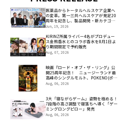
医薬品からトータルヘルスケア企業へ
の変革。第一三共ヘルスケアが発足20
周年を記念し、製品開発・新カテゴリ
挑戦の舞台や旧社統合時のエピソード
Jun, 19, 2026
を社員の想いとともに振り返る特別映
像を公開！
KIRINZ所属ライバー4名がプロデュー
ス金熊香水とのコラボ香水を8月1日よ
り期間限定で予約販売
Aug, 07, 2026
映画『ロード・オブ・ザ・リング』公
開25周年記念！ ニュージーランド最
高峰のシングルモルト、POKENO(ポケ
ノ)より 数量限定ウイスキー「リング
Aug, 06, 2026
ベアラー」が誕生
3大「寝ながらゲーム」姿勢を極める！
7段階の高さ調整で寝落ちへ導く「ゲー
ミングロングピロー」発売
Aug, 06, 2026