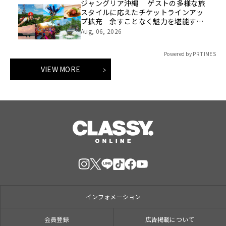
ジャングリア沖縄 ゲストの多様な旅
スタイルに応えたチケットラインアッ
プ拡充 余すことなく魅力を堪能する
「ロイヤルチケット」新登場
Aug, 06, 2026
Powered by PR TIMES
VIEW MORE
インフォメーション
会員登録
広告掲載について