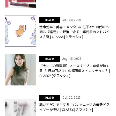
Mar, 20, 2026
BEAUTY
仕事効率・美容・メンタルの低下etc.30代の不
調は『睡眠』で解消できる！専門家のアドバイ
ス３選 | CLASSY.[クラッシィ]
Aug, 15, 2025
BEAUTY
【太い二の腕問題】ノースリーブに自信が持て
る『1日30回だけ』の超簡単ストレッチって？ |
CLASSY.[クラッシィ]
Oct, 20, 2025
BEAUTY
乾かすだけでキマる！パナソニックの最新ドラ
イヤーが凄い | CLASSY.[クラッシィ]