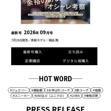
2026
09
最新号
年
月号
7月28日発売／
表紙モデル：堀田 茜
最新号購入
立ち読み
定期購読
デジタル版購入
HOT WORD
#ジュエリー
#通勤服
#お呼ばれコーデ
#旅コーデ
#結婚
#スニーカー
#UNIQLO（ユニクロ）
#ZARA
#骨格診断
PRESS RELEASE