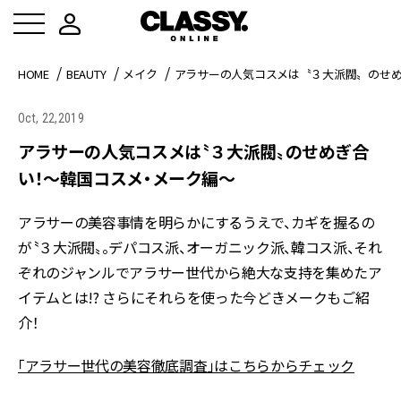
HOME
BEAUTY
メイク
アラサーの人気コスメは〝３大派閥〟のせ
Oct, 22,2019
アラサーの人気コスメは〝３大派閥〟のせめぎ合
い！～韓国コスメ・メーク編～
アラサーの美容事情を明らかにするうえで、カギを握るの
が〝３大派閥〟。デパコス派、オーガニック派、韓コス派、それ
ぞれのジャンルでアラサー世代から絶大な支持を集めたア
イテムとは!? さらにそれらを使った今どきメークもご紹
介！
「アラサー世代の美容徹底調査」はこちらからチェック