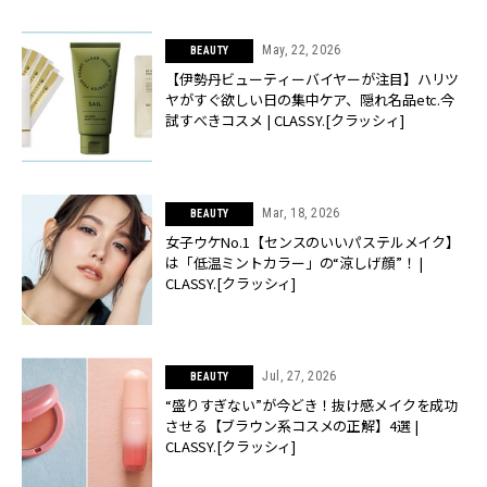
May, 22, 2026
BEAUTY
【伊勢丹ビューティーバイヤーが注目】ハリツ
ヤがすぐ欲しい日の集中ケア、隠れ名品etc.今
試すべきコスメ | CLASSY.[クラッシィ]
Mar, 18, 2026
BEAUTY
女子ウケNo.1【センスのいいパステルメイク】
は「低温ミントカラー」の“涼しげ顔”！ |
CLASSY.[クラッシィ]
Jul, 27, 2026
BEAUTY
“盛りすぎない”が今どき！抜け感メイクを成功
させる【ブラウン系コスメの正解】4選 |
CLASSY.[クラッシィ]