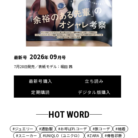
2026
09
最新号
年
月号
7月28日発売／
表紙モデル：堀田 茜
最新号購入
立ち読み
定期購読
デジタル版購入
HOT WORD
#ジュエリー
#通勤服
#お呼ばれコーデ
#旅コーデ
#結婚
#スニーカー
#UNIQLO（ユニクロ）
#ZARA
#骨格診断