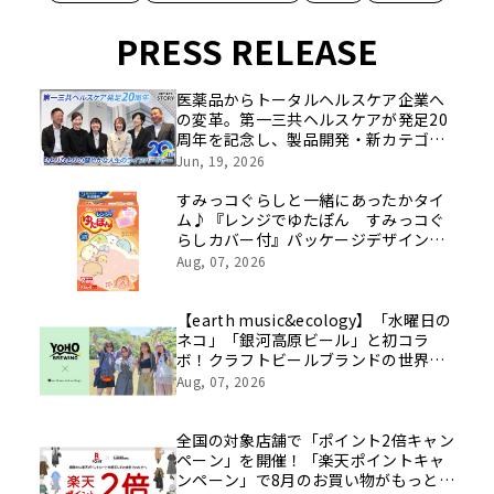
PRESS RELEASE
医薬品からトータルヘルスケア企業へ
の変革。第一三共ヘルスケアが発足20
周年を記念し、製品開発・新カテゴリ
挑戦の舞台や旧社統合時のエピソード
Jun, 19, 2026
を社員の想いとともに振り返る特別映
像を公開！
すみっコぐらしと一緒にあったかタイ
ム♪『レンジでゆたぽん すみっコぐ
らしカバー付』パッケージデザインリ
ニューアル
Aug, 07, 2026
【earth music&ecology】「水曜日の
ネコ」「銀河高原ビール」と初コラ
ボ！クラフトビールブランドの世界観
を表現したアイテムが8月8日(土)発売
Aug, 07, 2026
全国の対象店舗で「ポイント2倍キャン
ペーン」を開催！「楽天ポイントキャ
ンペーン」で8月のお買い物がもっとお