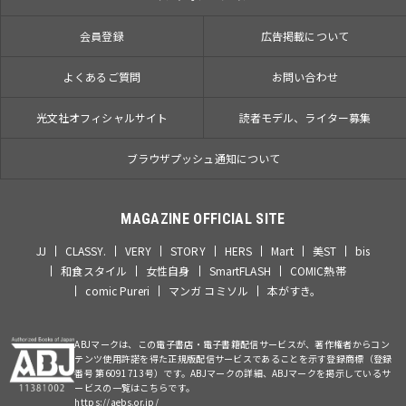
会員登録
広告掲載について
よくあるご質問
お問い合わせ
光文社オフィシャルサイト
読者モデル、ライター募集
ブラウザプッシュ通知について
MAGAZINE OFFICIAL SITE
JJ
CLASSY.
VERY
STORY
HERS
Mart
美ST
bis
和食スタイル
女性自身
SmartFLASH
COMIC熱帯
comic Pureri
マンガ コミソル
本がすき。
ABJマークは、この電子書店・電子書籍配信サービスが、著作権者からコン
テンツ使用許諾を得た正規版配信サービスであることを示す登録商標（登録
番号 第6091713号）です。ABJマークの詳細、ABJマークを掲示しているサ
ービスの一覧はこちらです。
https://aebs.or.jp/