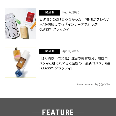
Feb, 6, 2026
BEAUTY
ビタミンCだけじゃなかった！“美肌がブレない
人”が信頼してる『インナーケア』５選 |
CLASSY.[クラッシィ]
Apr, 8, 2026
BEAUTY
【1万円以下で発見】注目の美容成分、韓国コ
スメetc.肌にハマると話題の「最新コスメ」6選
| CLASSY.[クラッシィ]
Recommended by
FEATURE