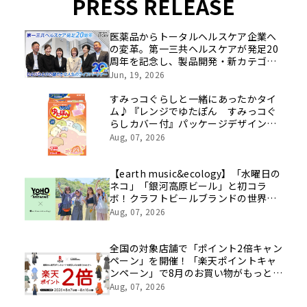
PRESS RELEASE
医薬品からトータルヘルスケア企業へ
の変革。第一三共ヘルスケアが発足20
周年を記念し、製品開発・新カテゴリ
挑戦の舞台や旧社統合時のエピソード
Jun, 19, 2026
を社員の想いとともに振り返る特別映
像を公開！
すみっコぐらしと一緒にあったかタイ
ム♪『レンジでゆたぽん すみっコぐ
らしカバー付』パッケージデザインリ
ニューアル
Aug, 07, 2026
【earth music&ecology】「水曜日の
ネコ」「銀河高原ビール」と初コラ
ボ！クラフトビールブランドの世界観
を表現したアイテムが8月8日(土)発売
Aug, 07, 2026
全国の対象店舗で「ポイント2倍キャン
ペーン」を開催！「楽天ポイントキャ
ンペーン」で8月のお買い物がもっとお
得に！
Aug, 07, 2026