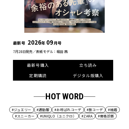
2026
09
最新号
年
月号
7月28日発売／
表紙モデル：堀田 茜
最新号購入
立ち読み
定期購読
デジタル版購入
HOT WORD
#ジュエリー
#通勤服
#お呼ばれコーデ
#旅コーデ
#結婚
#スニーカー
#UNIQLO（ユニクロ）
#ZARA
#骨格診断