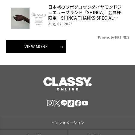
日本初のラボグロウンダイヤモンドジ
ュエリーブランド「SHINCA」 会員様
限定「SHINCA THANKS SPECIAL
2026 SUMMER ポイントアップキャン
Aug, 07, 2026
ペーン」好評開催中
Powered by PR TIMES
VIEW MORE
インフォメーション