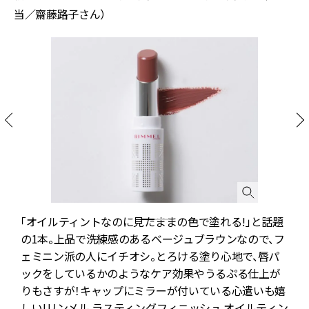
当／齋藤路子さん）
ド
「オイルティントなのに見たままの色で塗れる!」と話題
の1本。上品で洗練感のあるベージュブラウンなので、フ
ェミニン派の人にイチオシ。とろける塗り心地で、唇パ
ックをしているかのようなケア効果やうるぷる仕上が
りもさすが！キャップにミラーが付いている心遣いも嬉
しい!リンメル ラスティングフィニッシュ オイルティン