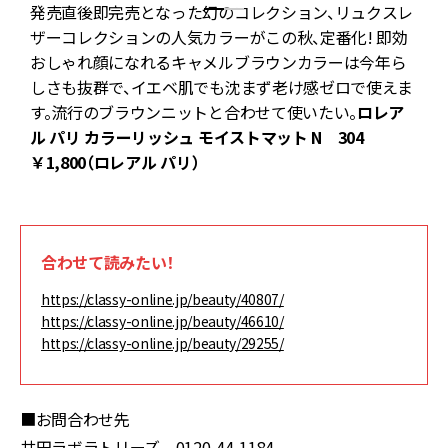
発売直後即完売となった幻のコレクション、リュクスレ
ザーコレクションの人気カラーがこの秋、定番化! 即効
3
おしゃれ顔になれるキャメルブラウンカラーは今年ら
ッ
しさも抜群で、イエベ肌でも沈まず老け感ゼロで使えま
す。流行のブラウンニットと合わせて使いたい。
ロレア
ル パリ カラーリッシュ モイストマット N 304
売
￥1,800（ロレアル パリ）
合わせて読みたい！
https://classy-online.jp/beauty/40807/
https://classy-online.jp/beauty/46610/
https://classy-online.jp/beauty/29255/
■お問合わせ先
井田ラボラトリーズ 0120-44-1184