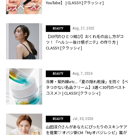
YouTube】 | CLASSY.[クラッシィ]
Aug, 27, 2025
BEAUTY
【30代のひとつ結び】おくれ毛の出し方がコ
ツ！『ヘルシー抜け感ポニテ』の作り方 |
CLASSY.[クラッシィ]
Aug, 7, 2026
BEAUTY
冷房・紫外線etc...「夏の隠れ乾燥」を防ぐ【ベ
タつかない名品クリーム】3選＜30代のベスト
コスメ＞ | CLASSY.[クラッシィ]
Jul, 30, 2026
BEAUTY
山田涼介さんがあなたにぴったりのスキンケア
を提案♡ オバジ新CM「Myオバジレシピ」篇が