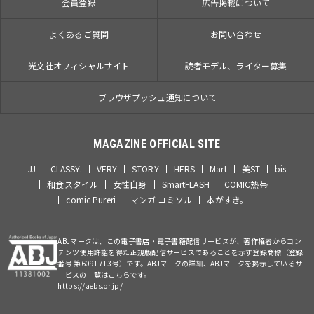
会員登録
広告掲載について
よくあるご質問
お問い合わせ
光文社オフィシャルサイト
読者モデル、ライター募集
ブラウザプッシュ通知について
MAGAZINE OFFICIAL SITE
JJ
CLASSY.
VERY
STORY
HERS
Mart
美ST
bis
和食スタイル
女性自身
SmartFLASH
COMIC熱帯
comic Pureri
マンガ コミソル
本がすき。
ABJマークは、この電子書店・電子書籍配信サービスが、著作権者からコン
テンツ使用許諾を得た正規版配信サービスであることを示す登録商標（登録
番号 第6091713号）です。ABJマークの詳細、ABJマークを掲示しているサ
ービスの一覧はこちらです。
https://aebs.or.jp/