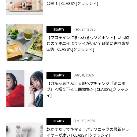
公開！ | CLASSY.[クラッシィ]
Feb, 21, 2026
BEAUTY
【プロテインにまつわるウソとホント】いつ飲
むの？ホエイよりソイがいい？疑問に専門家が
回答 | CLASSY.[クラッシィ]
Dec, 8, 2025
BEAUTY
【井桁弘恵さん】大胆ヘアチェンジ『ミニボ
ブ』＜撮り下ろし画像集＞ | CLASSY.[クラッシ
ィ]
Oct, 20, 2025
BEAUTY
乾かすだけでキマる！パナソニックの最新ドラ
イヤーが凄い | CLASSY.[クラッシィ]