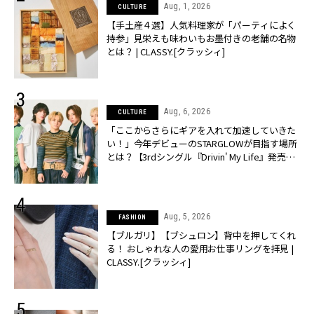
Aug, 1, 2026
CULTURE
【手土産４選】人気料理家が「パーティによく
持参」見栄えも味わいもお墨付きの老舗の名物
とは？ | CLASSY.[クラッシィ]
Aug, 6, 2026
CULTURE
「ここからさらにギアを入れて加速していきた
い！」今年デビューのSTARGLOWが目指す場所
とは？【3rdシングル『Drivin' My Life』発売】 |
CLASSY.[クラッシィ]
Aug, 5, 2026
FASHION
【ブルガリ】【ブシュロン】背中を押してくれ
る！ おしゃれな人の愛用お仕事リングを拝見 |
CLASSY.[クラッシィ]