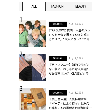
WEDDING
ALL
FASHION
BEAUTY
WEDDIN
 16, 2026
Aug, 5, 2026
CULTURE
はアリ？お呼
STARGLOWに質問「人生のハン
コーデ＆マナ
ドルを自分で握っていると感じ
Y.[クラッシィ]
るのは？」“大️人になった”と実
感する瞬間【3rdシングル
『Drivin' My Life』発売】 |
CLASSY.[クラッシィ]
 13, 2025
Aug, 4, 2026
FASHION
ブランドのリ
【ティファニー】知的でモダン
0代カップルの
な印象に。おしゃれな人が選ん
SSY.[クラッシ
だお仕事リング | CLASSY.[クラッ
シィ]
 30, 2026
Aug, 1, 2026
CULTURE
リー】1つでも
【手土産４選】人気料理家が
ポメラートの
「パーティによく持参」見栄え
シリーズに注
も味わいもお墨付きの老舗の名