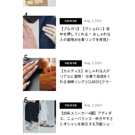
ッシィ]
物とは？ | CLASSY.[クラッシィ]
 24, 2025
Aug, 5, 2026
FASHION
れバッグ最新
【ブルガリ】【ブシュロン】背
プラダetc.
中を押してくれる！ おしゃれな
力あり」が条
人の愛用お仕事リングを拝見 |
クラッシィ]
CLASSY.[クラッシィ]
 20, 2026
Aug, 3, 2026
FASHION
シュロン、ショ
【カルティエ】おしゃれな人が
人が選んだ婚
リアルに愛用！ 仕事で自信をく
公開 |
れる相棒リング | CLASSY.[クラッ
ィ]
シィ]
 24, 2026
Aug, 5, 2026
FASHION
方３選】結婚
【白系スニーカー4選】アディダ
“シンプル黒ワ
ス、ニューバランス…歩きやすさ
フ』で盛るのが
とオシャレを両立する万能シュ
[クラッシィ]
ーズ | CLASSY.[クラッシィ]