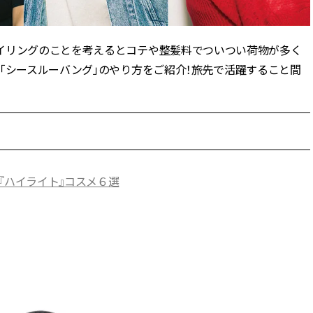
ラッシィ]
目 | CLASSY.[クラ
イリングのことを考えるとコテや整髪料でついつい荷物が多く
Aug, 5, 2026
Dec,
BEAUTY
WEDDING
忙しい毎日に「うるおいター
【結婚式のお呼ば
「シースルーバング」のやり方をご紹介！旅先で活躍すること間
ボ」を。新【SOFINA BASIC＋】
事情】アンテプリマ、
♡
のお手入れでうるおってなめら
「小さくても収納
かな肌を目指す | CLASSY.[クラッ
件！ | CLASSY.[
シィ]
Aug, 4, 2026
May,
BEAUTY
WEDDING
【猛暑ダメージ】はまずリセッ
【カルティエ、ブ
ト！30代の夏枯れ肌を救う「先
ーメ】おしゃれな
『ハイライト』コスメ６選
回りエイジングケア」美容液3選
約指輪＆結婚指輪を
| CLASSY.[クラッシィ]
CLASSY.[クラッシ
Jul, 13, 2026
Mar,
BEAUTY
WEDDING
朝の“寝ぐせ直し”はもういらな
【トレンドの巻き
い！夜に仕込む「ヘアケア家
式ゲスト服の鉄板
電」3選 | CLASSY.[クラッシィ]
ンピ”は『スカー
正解！ | CLASSY.