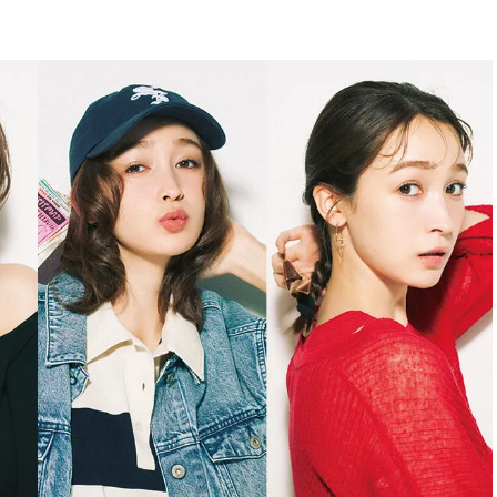
BEAUTY
Aug, 5, 2026
Feb,
BEAUTY
WEDDING
ユニクロ名品も！日焼け対策ガ
結婚式に黒ドレス
チ勢の「ないと無理」なアイテ
ばれで失敗しない
ムハック7選 | CLASSY.[クラッシ
ーを解説 | CLASS
ィ]
Aug, 5, 2026
Aug,
BEAUTY
WEDDING
夏の深刻なくすみ・色ムラにア
【結婚指輪】人気
プローチ！【透明感を底上げ】
ング22選｜20〜3
神コスメ３選 | CLASSY.[クラッシ
エピソードも | CLA
ィ]
ィ]
Nov, 17, 2025
Jun,
BEAUTY
WEDDING
【落ちない名品リップ10選】塗
【一生ものジュエ
り直しできない・皮むけしやす
存在感が際立つ！
いetc.悩みをクリア | CLASSY.[ク
「トゥギャザー」