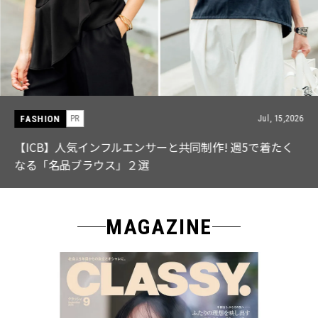
FASHION
PR
Jul, 15,2026
【ICB】人気インフルエンサーと共同制作! 週5で着たく
なる「名品ブラウス」２選
MAGAZINE