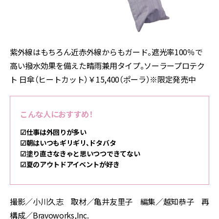
紫外線はもちろん近赤外線からもガード。遮光率100％で
高い撥水効果を備えた晴雨兼用タイプ。ソーラープロテク
ト 日傘（ヒートカット）￥15,400（ポーラ）※限定発売中
こんな人におすすめ！
☑︎仕事は外回りが多い
☑︎朝はいつもギリギリ、ドタバタ
☑︎塗り直さなきゃと思いつつできてない
☑︎夏のアウトドアイベントが好き
撮影／小川久志 取材／亀井友里子 編集／越知恭子 再
構成／Bravoworks,Inc.