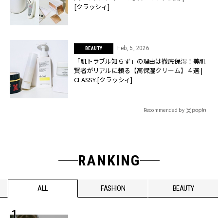
[クラッシィ]
Feb, 5, 2026
BEAUTY
「肌トラブル知らず」の理由は徹底保湿！美肌
賢者がリアルに頼る【高保湿クリーム】４選 |
CLASSY.[クラッシィ]
Recommended by
RANKING
ALL
FASHION
BEAUTY