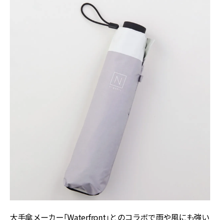
大手傘メーカー「Waterfront」とのコラボで雨や風にも強い