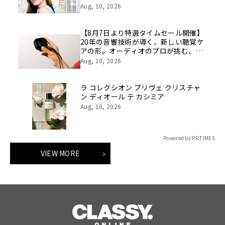
ト化粧水・乳液が誕生！集中※³美容液
Aug, 10, 2026
と一緒に使う“ペプビタ・ペプレチ”で
高めあうスキンケア
【8月7日より特選タイムセール開催】
20年の音響技術が導く、新しい聴覚ケ
アの形。オーディオのプロが挑む、画
期的なスクリーン操作対応次世代スマ
Aug, 10, 2026
ート集音器「Cearvol」
ラ コレクシオン プリヴェ クリスチャ
ン ディオール テ カシミア
Aug, 10, 2026
Powered by PR TIMES
VIEW MORE