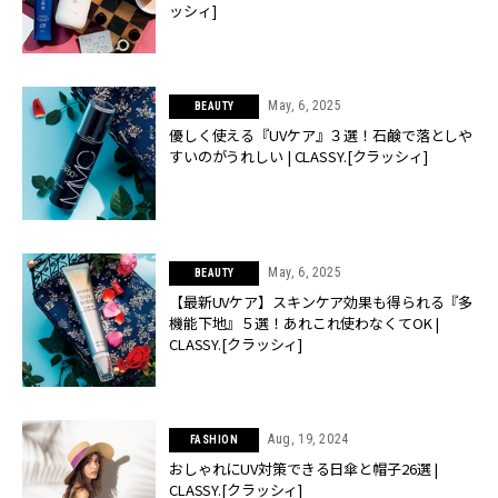
ッシィ]
May, 6, 2025
BEAUTY
優しく使える『UVケア』３選！石鹸で落としや
すいのがうれしい | CLASSY.[クラッシィ]
May, 6, 2025
BEAUTY
【最新UVケア】スキンケア効果も得られる『多
機能下地』５選！あれこれ使わなくてOK |
CLASSY.[クラッシィ]
Aug, 19, 2024
FASHION
おしゃれにUV対策できる日傘と帽子26選 |
CLASSY.[クラッシィ]