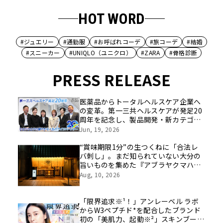
HOT WORD
#ジュエリー
#通勤服
#お呼ばれコーデ
#旅コーデ
#結婚
#スニーカー
#UNIQLO（ユニクロ）
#ZARA
#骨格診断
PRESS RELEASE
医薬品からトータルヘルスケア企業へ
の変革。第一三共ヘルスケアが発足20
周年を記念し、製品開発・新カテゴリ
挑戦の舞台や旧社統合時のエピソード
Jun, 19, 2026
を社員の想いとともに振り返る特別映
像を公開！
“賞味期限1分”の生つくねに「合法レ
バ刺し」。まだ知られていない大分の
旨いものを集めた『アブラヤクマハ
チ』が中野に誕生
Aug, 10, 2026
「限界追求※¹！」アンレーベル ラボ
からW3ペプチド*を配合したブランド
初の「美肌力、起動※²」スキンブース