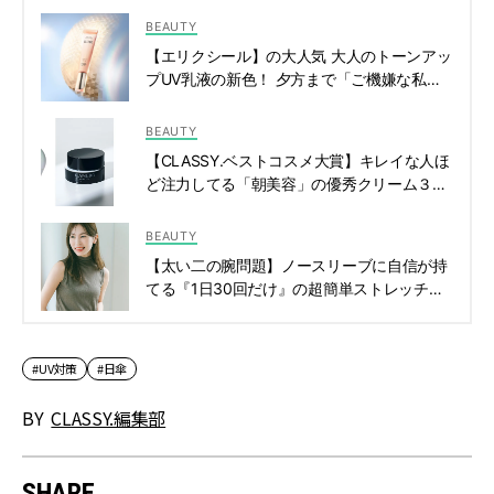
BEAUTY
【エリクシール】の大人気 大人のトーンアッ
プUV乳液の新色！ 夕方まで「ご機嫌な私」
に | CLASSY.[クラッシィ]
BEAUTY
【CLASSY.ベストコスメ大賞】キレイな人ほ
ど注力してる「朝美容」の優秀クリーム３選
| CLASSY.[クラッシィ]
BEAUTY
【太い二の腕問題】ノースリーブに自信が持
てる『1日30回だけ』の超簡単ストレッチっ
て？ | CLASSY.[クラッシィ]
#UV対策
#日傘
BY
CLASSY.編集部
SHARE