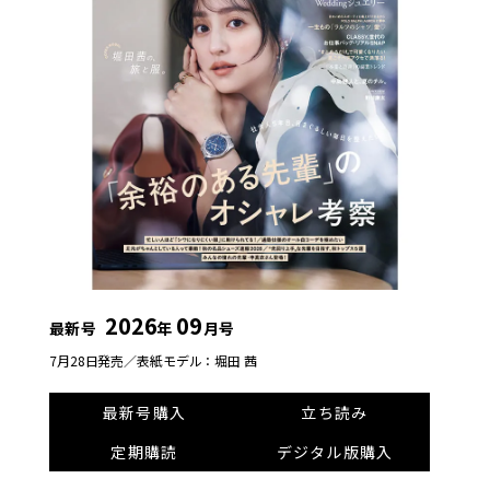
2026
09
最新号
年
月号
7月28日発売／
表紙モデル：堀田 茜
最新号購入
立ち読み
定期購読
デジタル版購入