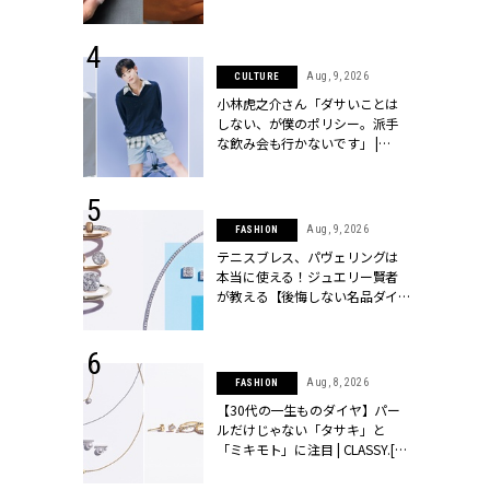
シィ]
 14, 2025
Aug, 9, 2026
CULTURE
25年秋の挙
小林虎之介さん「ダサいことは
をレポート＜
しない、が僕のポリシー。派手
像集＞ |
な飲み会も行かないです」 |
ィ]
CLASSY.[クラッシィ]
 13, 2025
Aug, 9, 2026
FASHION
ブランドのリ
テニスブレス、パヴェリングは
0代カップルの
本当に使える！ジュエリー賢者
SSY.[クラッシ
が教える【後悔しない名品ダイ
ヤ】３選 | CLASSY.[クラッシィ]
 27, 2026
Aug, 8, 2026
FASHION
届のプレゼン
【30代の一生ものダイヤ】パー
だけの指輪が
ルだけじゃない「タサキ」と
フェアを開
「ミキモト」に注目 | CLASSY.[ク
クラッシィ]
ラッシィ]