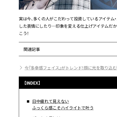
実は今、多くの人がこだわって投資しているアイテム
した表情にしたり…印象を変える仕上げアイテムだか
こう！
関連記事
今『多幸感フェイス』がトレンド！顔に光を取り込む
【INDEX】
日中疲れて見えない
ふっくら感こそハイライトで叶う