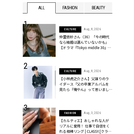
WEDDING
ALL
FASHION
BEAUTY
WEDDIN
 30, 2026
Aug, 8, 2026
CULTURE
リー】1つでも
仲里依紗さん（36）「今の時代
ポメラートの
なら結婚は選んでいないかも」
シリーズに注
【ドラマ『Tokyo middle 30』イ
ッシィ]
ンタビュー】 | CLASSY.[クラッシ
ィ]
 17, 2026
Aug, 8, 2026
CULTURE
ラグジュアリ
【小林虎之介さん】父譲りのラ
ルな『ブライ
イダース「父の卒業アルバムを
| CLASSY.
見たら『俺やん』って思いまし
た（笑）」 | CLASSY.[クラッシ
ィ]
 16, 2026
Aug, 3, 2026
FASHION
はアリ？お呼
【カルティエ】おしゃれな人が
コーデ＆マナ
リアルに愛用！ 仕事で自信をく
Y.[クラッシィ]
れる相棒リング | CLASSY.[クラッ