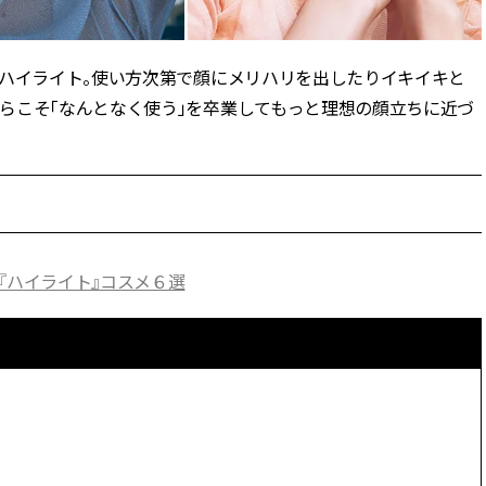
CLASSY.[クラッシィ]
・ハイライト。使い方次第で顔にメリハリを出したりイキイキと
Aug, 8, 2026
Dec,
BEAUTY
WEDDING
“盛りすぎない”がトレンド！
【堀田茜さん】20
らこそ「なんとなく使う」を卒業してもっと理想の顔立ちに近づ
【最旬マスカラ4選】さりげない
式・披露宴の全容
ボリュームと絶妙カラー |
CLASSY.独占取材画
CLASSY.[クラッシィ]
CLASSY.[クラッシ
Sep, 25, 2025
Aug,
BEAUTY
WEDDING
マルジェラの“レプリカ”に新作
【結婚指輪】人気
も！注目度急上昇の『フレグラ
ング22選｜20〜3
『ハイライト』コスメ６選
ンス』５選 | CLASSY.[クラッシ
エピソードも | CLA
ィ]
ィ]
Aug, 8, 2026
Jul,
BEAUTY
WEDDING
【シャネル】「ココ マドモアゼ
【ブルガリの婚姻
ル クラッシュ アプソリュ」の限
トも】世界に一つ
定カフェが登場！世界観に没入
作れるブライダル
できる体験型イベントが開催 |
催！ | CLASSY.[
CLASSY.[クラッシィ]