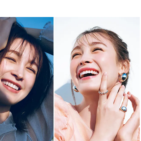
BEAUTY
Aug, 8, 2026
Jun,
BEAUTY
WEDDING
【エルメス】初の本格リップケ
【一生ものジュエ
アコレクション誕生！憧れのア
存在感が際立つ！
イテムで唇をもっと美しく |
「トゥギャザー」
CLASSY.[クラッシィ]
目 | CLASSY.[クラ
Aug, 7, 2026
Mar,
BEAUTY
WEDDING
【UV下地】酷暑に頼れる！
【10万円台から】
2,000円台〜3,000円台の名品3選
ーでよりパーソナ
｜30代美容ライターが正直レビ
ダルジュエリー』４選 
ュー | CLASSY.[クラッシィ]
[クラッシィ]
Aug, 9, 2026
Feb,
BEAUTY
WEDDING
【毛穴沼からの脱出】みんなが
結婚式に黒ドレス
リアルに行き着いた“アワード総
ばれで失敗しない
なめ”の「神コスメ」３選 |
ーを解説 | CLASS