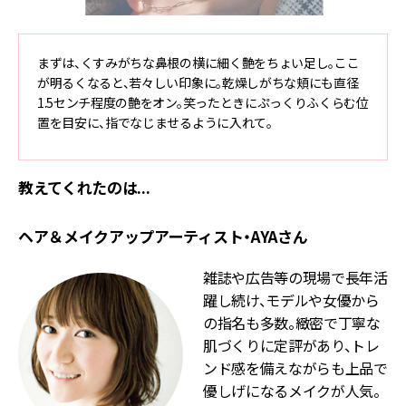
まずは、くすみがちな鼻根の横に細く艶をちょい足し。ここ
が明るくなると、若々しい印象に。乾燥しがちな頬にも直径
1.5
センチ程度の艶をオン。笑ったときにぷっくりふくらむ位
置を目安に、指でなじませるように入れて。
教えてくれたのは...
ヘア＆メイクアップアーティスト・AYAさん
雑誌や広告等の現場で長年活
躍し続け、モデルや女優から
の指名も多数。緻密で丁寧な
肌づくりに定評があり、トレ
ンド感を備えながらも上品で
優しげになるメイクが人気。