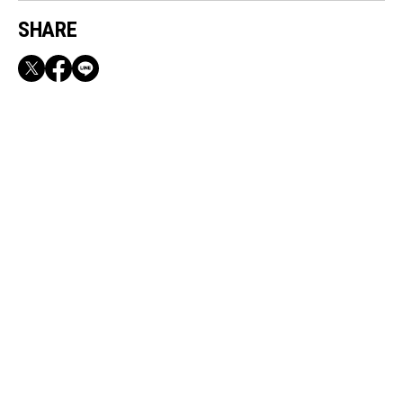
SHARE
RECOMMEND
満員電車も外回りも快適！身軽になれるバッグ
＆スマホショルダー3選
Apr, 22, 2025
FASHION