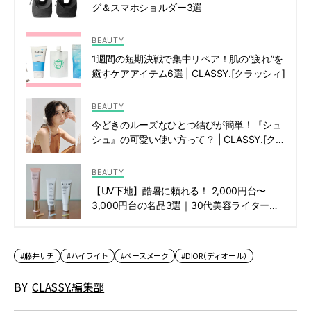
グ＆スマホショルダー3選
BEAUTY
1週間の短期決戦で集中リペア！肌の“疲れ”を
癒すケアアイテム6選 | CLASSY.[クラッシィ]
BEAUTY
今どきのルーズなひとつ結びが簡単！『シュ
シュ』の可愛い使い方って？ | CLASSY.[クラ
ッシィ]
BEAUTY
【UV下地】酷暑に頼れる！ 2,000円台〜
3,000円台の名品3選｜30代美容ライターが
正直レビュー | CLASSY.[クラッシィ]
#藤井サチ
#ハイライト
#ベースメーク
#DIOR（ディオール）
BY
CLASSY.編集部