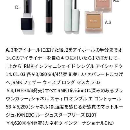
A.
3
をアイホールに広げた後、
2
をアイホールの半分までオ
ン。
C
のアイライナーを目のキワに引いたら
1
でぼかして。
［上から］
RMK
インフィニシェイド シングル アイシャドウ
14
、
01
、
03
各￥
3,080※4
/
4
発売
B.
美しいセパレートまつげ
へ。
RMK
フェザー ウィスプ ロング マスカラ
03
￥
4,180※4
/
4
発売（すべて
RMK Division
）
C.
深みのあるブラ
ウンカラー。シャネル スティロ オンブル エ コントゥール
58
￥
5,280
（シャネル）
D.
湿度を感じる新感覚のマットルー
ジュ。
KANEBO
ルージュスターブリーズ
B107
￥
4,620※4
/
4
発売（カネボウ インターナショナル
Div.
）