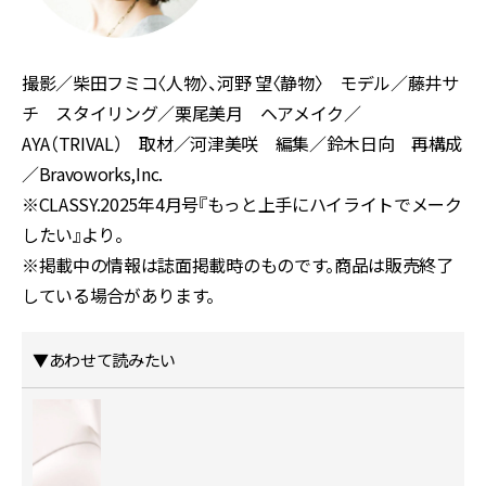
撮影／柴田フミコ〈人物〉、河野 望〈静物〉 モデル／藤井サ
チ スタイリング／栗尾美月 ヘアメイク／
AYA（TRIVAL） 取材／河津美咲 編集／鈴木日向 再構成
／Bravoworks,Inc.
※CLASSY.2025年4月号『もっと上手にハイライトでメーク
したい
』
より。
※掲載中の情報は誌面掲載時のものです。商品は販売終了
している場合があります。
▼あわせて読みたい