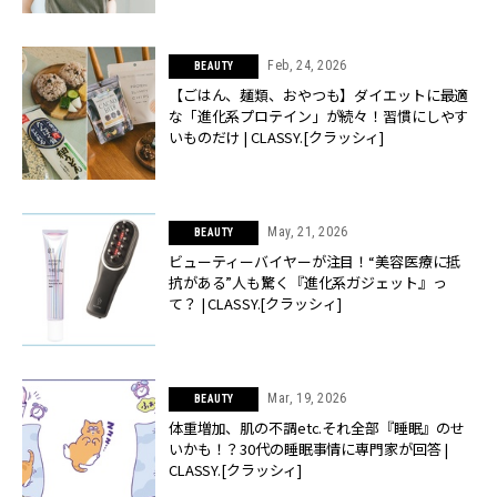
Feb, 24, 2026
BEAUTY
【ごはん、麺類、おやつも】ダイエットに最適
な「進化系プロテイン」が続々！習慣にしやす
いものだけ | CLASSY.[クラッシィ]
May, 21, 2026
BEAUTY
ビューティーバイヤーが注目！“美容医療に抵
抗がある”人も驚く『進化系ガジェット』っ
て？ | CLASSY.[クラッシィ]
Mar, 19, 2026
BEAUTY
体重増加、肌の不調etc.それ全部『睡眠』のせ
いかも！？30代の睡眠事情に専門家が回答 |
CLASSY.[クラッシィ]