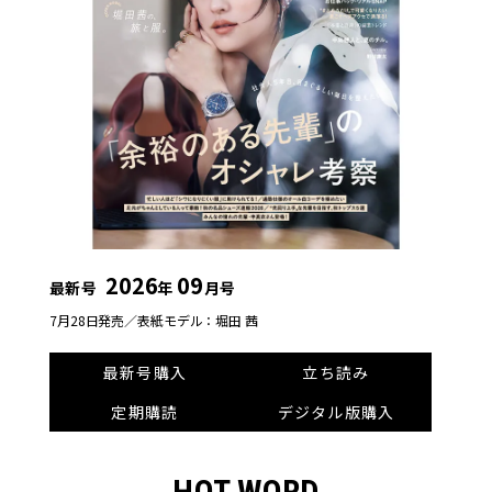
2026
09
最新号
年
月号
7月28日発売／
表紙モデル：堀田 茜
最新号購入
立ち読み
定期購読
デジタル版購入
HOT WORD