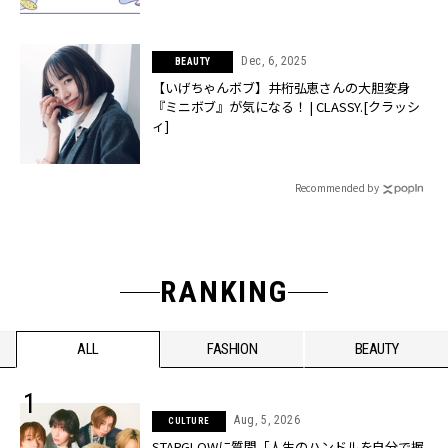
Dec, 6, 2025
BEAUTY
【いげちゃんボブ】井桁弘恵さんの大胆変身
『ミニボブ』が気になる！ | CLASSY.[クラッシ
ィ]
Recommended by
RANKING
ALL
FASHION
BEAUTY
Aug, 5, 2026
CULTURE
STARGLOWに質問「人生のハンドルを自分で握