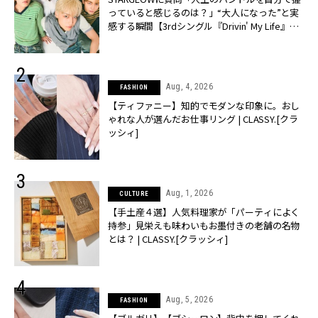
っていると感じるのは？」“大️人になった”と実
感する瞬間【3rdシングル『Drivin' My Life』発
売】 | CLASSY.[クラッシィ]
Aug, 4, 2026
FASHION
【ティファニー】知的でモダンな印象に。おし
ゃれな人が選んだお仕事リング | CLASSY.[クラ
ッシィ]
Aug, 1, 2026
CULTURE
【手土産４選】人気料理家が「パーティによく
持参」見栄えも味わいもお墨付きの老舗の名物
とは？ | CLASSY.[クラッシィ]
Aug, 5, 2026
FASHION