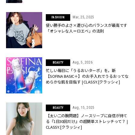
Mar, 25, 2025
FASHION
使い勝手のよさ×遊び心のバランスが最高です
「オシャレな人＝ロエベ」の法則
Aug, 5, 2026
BEAUTY
忙しい毎日に「うるおいターボ」を。新
【SOFINA BASIC＋】のお手入れでうるおってな
めらかな肌を目指す | CLASSY.[クラッシィ]
Aug, 15, 2025
BEAUTY
【太い二の腕問題】ノースリーブに自信が持て
る『1日30回だけ』の超簡単ストレッチって？ |
CLASSY.[クラッシィ]