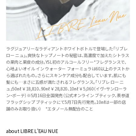
ラグジュアリーなラディアントホワイトボトルで登場した「リブレ
ロー ニュ」。爽快なトップノートの秘密は、高濃度で加えたシトラス
の果肉と果皮の成分。YSL初のアルコールフリー*フレグランスで、
心地よいオイル イン ウォーター フォーミュラは60以上のテストか
ら選ばれたもの。さらにスキンケア成分も配合しています。肌にも
髪にも…まさに五感が満たされるフレグランス。「リブレ ロー ニ
ュ」50㎖ ￥18,810、90㎖ ￥28,820、10㎖ ￥5,060（イヴ・サンローラ
ン・ボーテ）※5月16日全国発売（公式オンライン ブティック、表参道
フラッグシップ ブティックにて5月7日先行発売。10㎖は一部の店
舗のみお取り扱い） *エタノール無配合のこと
about LIBRE L’EAU NUE