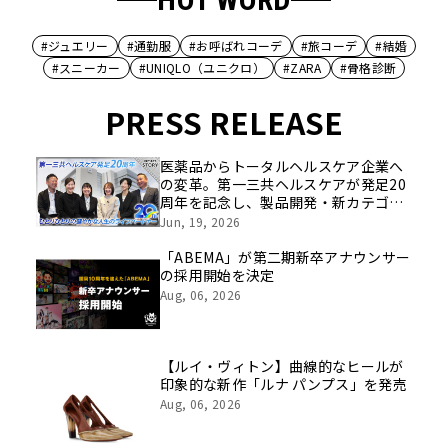
#ジュエリー
#通勤服
#お呼ばれコーデ
#旅コーデ
#結婚
#スニーカー
#UNIQLO（ユニクロ）
#ZARA
#骨格診断
PRESS RELEASE
医薬品からトータルヘルスケア企業へ
の変革。第一三共ヘルスケアが発足20
周年を記念し、製品開発・新カテゴリ
挑戦の舞台や旧社統合時のエピソード
Jun, 19, 2026
を社員の想いとともに振り返る特別映
像を公開！
「ABEMA」が第二期新卒アナウンサー
の採用開始を決定
Aug, 06, 2026
【ルイ・ヴィトン】曲線的なヒールが
印象的な新作「ルナ パンプス」を発売
Aug, 06, 2026