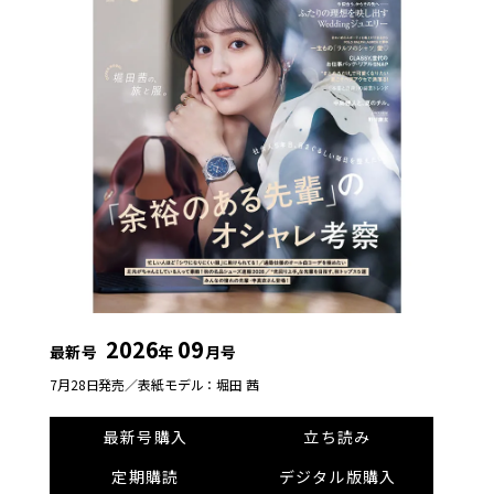
2026
09
最新号
年
月号
7月28日発売／
表紙モデル：堀田 茜
最新号購入
立ち読み
定期購読
デジタル版購入