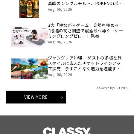
高峰のシングルモルト、POKENO(ポケ
ノ)より 数量限定ウイスキー「リング
Aug, 06, 2026
ベアラー」が誕生
3大「寝ながらゲーム」姿勢を極める！
7段階の高さ調整で寝落ちへ導く「ゲー
ミングロングピロー」発売
Aug, 06, 2026
ジャングリア沖縄 ゲストの多様な旅
スタイルに応えたチケットラインアッ
プ拡充 余すことなく魅力を堪能する
「ロイヤルチケット」新登場
Aug, 06, 2026
Powered by PR TIMES
VIEW MORE