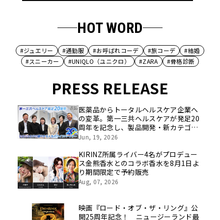
HOT WORD
#ジュエリー
#通勤服
#お呼ばれコーデ
#旅コーデ
#結婚
#スニーカー
#UNIQLO（ユニクロ）
#ZARA
#骨格診断
PRESS RELEASE
医薬品からトータルヘルスケア企業へ
の変革。第一三共ヘルスケアが発足20
周年を記念し、製品開発・新カテゴリ
挑戦の舞台や旧社統合時のエピソード
Jun, 19, 2026
を社員の想いとともに振り返る特別映
像を公開！
KIRINZ所属ライバー4名がプロデュー
ス金熊香水とのコラボ香水を8月1日よ
り期間限定で予約販売
Aug, 07, 2026
映画『ロード・オブ・ザ・リング』公
開25周年記念！ ニュージーランド最