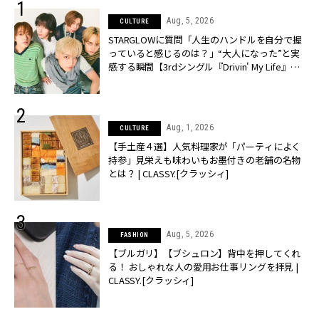
Aug, 5, 2026
CULTURE
STARGLOWに質問「人生のハンドルを自分で握
っていると感じるのは？」“大️人になった”と実
感する瞬間【3rdシングル『Drivin' My Life』発
売】 | CLASSY.[クラッシィ]
Aug, 1, 2026
CULTURE
【手土産４選】人気料理家が「パーティによく
持参」見栄えも味わいもお墨付きの老舗の名物
とは？ | CLASSY.[クラッシィ]
Aug, 5, 2026
FASHION
【ブルガリ】【ブシュロン】背中を押してくれ
る！ おしゃれな人の愛用お仕事リングを拝見 |
CLASSY.[クラッシィ]