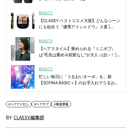
BEAUTY
【CLASSY.ベストコスメ大賞】どんなシーン
にも似合う『優秀アイシャドウ』３選 |
CLASSY.[クラッシィ]
BEAUTY
【ヘアスタイル】褒められる『ミニボブ』
は“毛先は重め＆前髪なし”が大人っぽい！ |
CLASSY.[クラッシィ]
BEAUTY
忙しい毎日に「うるおいターボ」を。新
【SOFINA BASIC＋】のお手入れでうるおっ
てなめらかな肌を目指す | CLASSY.[クラッシ
ィ]
#ヘアアイロン
#ヘアケア
#美容家電
BY
CLASSY.編集部