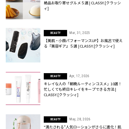
絶品お取り寄せグルメ５選 | CLASSY.[クラッシ
ィ]
Mar, 31, 2025
BEAUTY
【美肌・小顔パフォーマンスUP】お風呂で使え
る『美容ギア』５選 | CLASSY.[クラッシィ]
Apr, 17, 2026
BEAUTY
キレイな人の「朝晩ルーティンコスメ」10選！
忙しくても終日キレイをキープできる方法 |
CLASSY.[クラッシィ]
May, 28, 2026
BEAUTY
“満たされる”人気ローションがさらに進化！肌