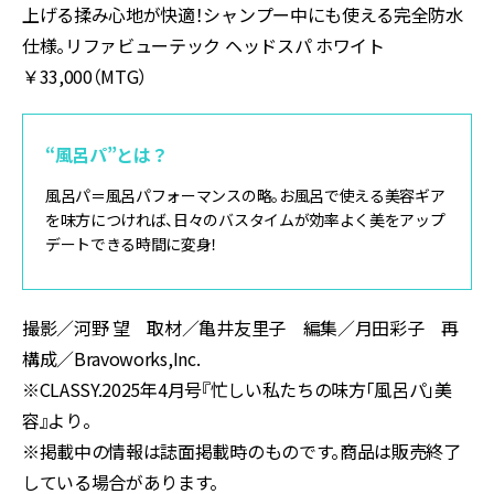
上げる揉み心地が快適！シャンプー中にも使える完全防水
仕様。リファビューテック ヘッドスパ ホワイト
￥33,000（MTG）
“風呂パ”とは？
風呂パ＝風呂パフォーマンスの略。お風呂で使える美容ギア
を味方につければ、日々のバスタイムが効率よく美をアップ
デートできる時間に変身！
撮影／河野 望 取材／亀井友里子 編集／月田彩子 再
構成／Bravoworks,Inc.
※CLASSY.2025年4月号『忙しい私たちの味方「風呂パ」美
容』より。
※掲載中の情報は誌面掲載時のものです。商品は販売終了
している場合があります。