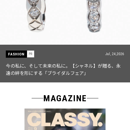
FASHION
PR
Jul, 15,2026
【ICB】人気インフルエンサーと共同制作! 週5で着たく
なる「名品ブラウス」２選
MAGAZINE