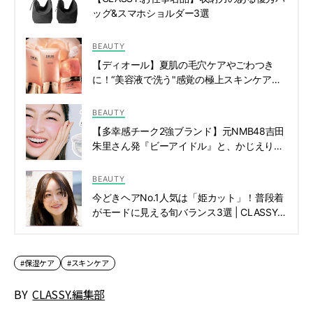
ッグ&スマホショルダー3選
BEAUTY
【ディオール】夏肌の毛穴ケアやごわつき
に！“美容液で洗う"感覚の極上スキンケア洗
顔 | CLASSY.[クラッシィ]
BEAUTY
【多幸感チーク2強ブランド】元NMB48吉田
朱里さん発『ビーアイドル』と、かじえりさ
んの『エナモル』をマーク | CLASSY.[クラッ
シィ]
BEAUTY
今どきヘアNo.1人気は「姫カット」！普段着
がモードに見える旬バランス3選 | CLASSY.
[クラッシィ]
#保湿ケア
#スキンケア
BY
CLASSY.編集部