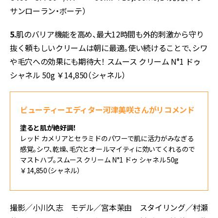
サンローラン・ボーテ）
5.
肌のバリア機能を高め、最大12時間も外的刺激から守り
抜く頼もしいクリームは朝に最適。使い続けることで、シワ
や毛穴への効果にも期待大！ スムース クリーム N°1 ドゥ
シャネル 50g ￥14,850（シャネル）
ビューティーエディター河津美咲さんがリコメンド
塗ると肌が絶好調！
レッド カメリアとセラミドのパワーで肌に活力がみなぎる
感覚。シワ、乾燥、毛穴とオールマイティに効いてくれるので
マストハブ。スムース クリーム N°1 ドゥ シャネル 50g
￥14,850（シャネル）
撮影／小川久志 モデル／宮本茉由 スタイリング／村瀬