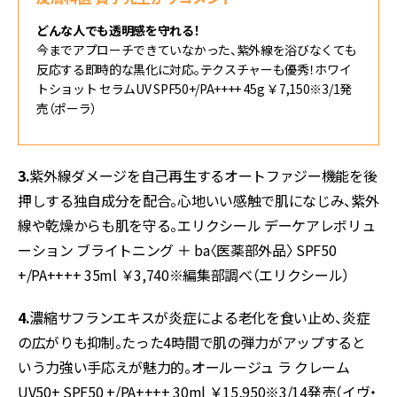
どんな人でも透明感を守れる！
今までアプローチできていなかった、紫外線を浴びなくても
反応する即時的な黒化に対応。テクスチャーも優秀！ホワイ
トショット セラムUV SPF50+/PA++++ 45g ￥7,150※3/1発
売（ポーラ）
3.
紫外線ダメージを自己再生するオートファジー機能を後
押しする独自成分を配合。心地いい感触で肌になじみ、紫外
線や乾燥からも肌を守る。エリクシール デーケアレボリュ
ーション ブライトニング ＋ ba〈医薬部外品〉 SPF50
+/PA++++ 35ml ￥3,740※編集部調べ（エリクシール）
4.
濃縮サフランエキスが炎症による老化を食い止め、炎症
の広がりも抑制。たった4時間で肌の弾力がアップすると
いう力強い手応えが魅力的。オールージュ ラ クレーム
UV50+ SPF50 +/PA++++ 30ml ￥15,950※3/14発売（イヴ・