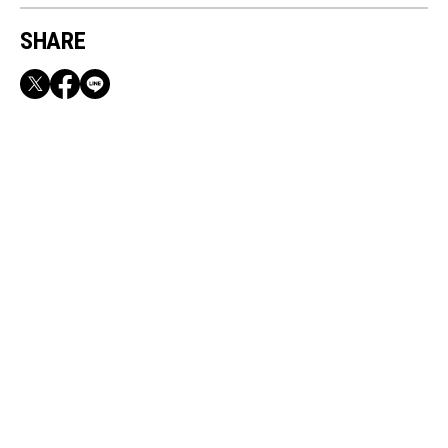
SHARE
RECOMMEND
【CLASSY.お仕事名品】収納力のある優秀バッ
グ&スマホショルダー3選
May, 12, 2026
BEAUTY