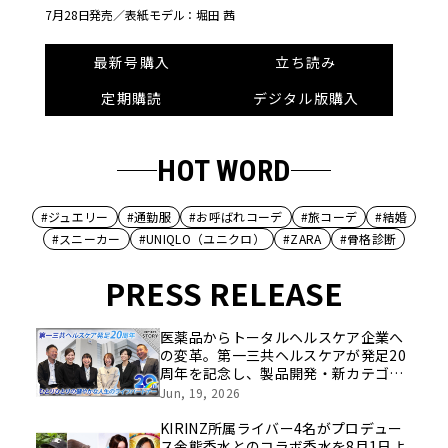
7月28日発売／
表紙モデル：堀田 茜
最新号購入
立ち読み
定期購読
デジタル版購入
HOT WORD
#ジュエリー
#通勤服
#お呼ばれコーデ
#旅コーデ
#結婚
#スニーカー
#UNIQLO（ユニクロ）
#ZARA
#骨格診断
PRESS RELEASE
医薬品からトータルヘルスケア企業へ
の変革。第一三共ヘルスケアが発足20
周年を記念し、製品開発・新カテゴリ
挑戦の舞台や旧社統合時のエピソード
Jun, 19, 2026
を社員の想いとともに振り返る特別映
像を公開！
KIRINZ所属ライバー4名がプロデュー
ス金熊香水とのコラボ香水を8月1日よ