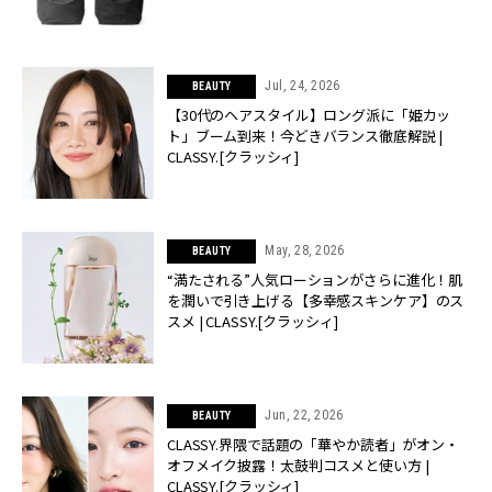
Jul, 24, 2026
BEAUTY
【30代のヘアスタイル】ロング派に「姫カッ
ト」ブーム到来！今どきバランス徹底解説 |
CLASSY.[クラッシィ]
May, 28, 2026
BEAUTY
“満たされる”人気ローションがさらに進化！肌
を潤いで引き上げる【多幸感スキンケア】のス
スメ | CLASSY.[クラッシィ]
Jun, 22, 2026
BEAUTY
CLASSY.界隈で話題の「華やか読者」がオン・
オフメイク披露！太鼓判コスメと使い方 |
CLASSY.[クラッシィ]