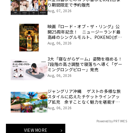
り期間限定で予約販売
Aug, 07, 2026
映画『ロード・オブ・ザ・リング』公
開25周年記念！ ニュージーランド最
高峰のシングルモルト、POKENO(ポケ
ノ)より 数量限定ウイスキー「リング
Aug, 06, 2026
ベアラー」が誕生
3大「寝ながらゲーム」姿勢を極める！
7段階の高さ調整で寝落ちへ導く「ゲー
ミングロングピロー」発売
Aug, 06, 2026
ジャングリア沖縄 ゲストの多様な旅
スタイルに応えたチケットラインアッ
プ拡充 余すことなく魅力を堪能する
「ロイヤルチケット」新登場
Aug, 06, 2026
Powered by PR TIMES
VIEW MORE