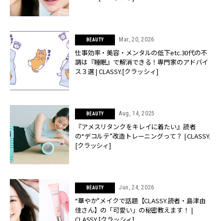
Mar, 20, 2026
BEAUTY
仕事効率・美容・メンタルの低下etc.30代の不
調は『睡眠』で解消できる！専門家のアドバイ
ス３選 | CLASSY.[クラッシィ]
Aug, 14, 2025
BEAUTY
『アメスリタンクをキレイに着たい』読者
の“デコルテ”改造トレーニングって？ | CLASSY.
[クラッシィ]
Jun, 24, 2026
BEAUTY
“華やか”メイクで話題【CLASSY.読者・島津由
佳さん】の「可愛い」の秘密教えます！ |
CLASSY.[クラッシィ]