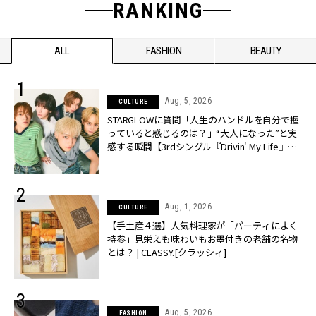
RANKING
ALL
FASHION
BEAUTY
Aug, 5, 2026
CULTURE
STARGLOWに質問「人生のハンドルを自分で握
っていると感じるのは？」“大️人になった”と実
感する瞬間【3rdシングル『Drivin' My Life』発
売】 | CLASSY.[クラッシィ]
Aug, 1, 2026
CULTURE
【手土産４選】人気料理家が「パーティによく
持参」見栄えも味わいもお墨付きの老舗の名物
とは？ | CLASSY.[クラッシィ]
Aug, 5, 2026
FASHION