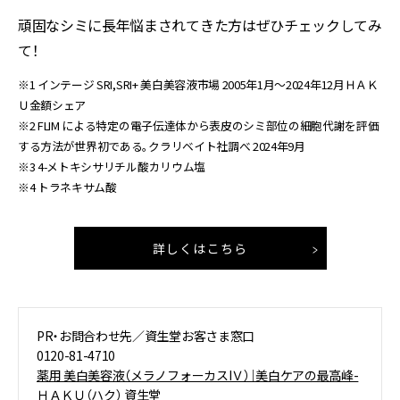
頑固なシミに長年悩まされてきた方はぜひチェックしてみ
て！
※1 インテージ SRI,SRI+ 美白美容液市場 2005年1月～2024年12月ＨＡＫ
Ｕ金額シェア
※2 FLIM による特定の電子伝達体から表皮のシミ部位の細胞代謝を評価
する方法が世界初である。クラリベイト社調べ 2024年9月
※3 4-メトキシサリチル酸カリウム塩
※4 トラネキサム酸
詳しくはこちら
PR・お問合わせ先／資生堂お客さま窓口
0120-81-4710
薬用 美白美容液（メラノフォーカスIＶ）｜美白ケアの最高峰-
ＨＡＫＵ（ハク） 資生堂