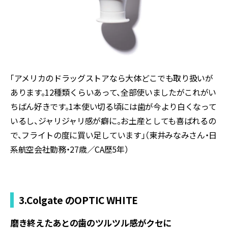
「アメリカのドラッグストアなら大体どこでも取り扱いが
あります。
12
種類くらいあって、全部使いましたがこれがい
ちばん好きです。
1
本使い切る頃には歯が今より白くなって
いるし、ジャリジャリ感が癖に。お土産としても喜ばれるの
で、フライトの度に買い足しています」（東井みなみさん・日
系航空会社勤務・
27
歳／
CA
歴
5
年）
3.Colgate のOPTIC WHITE
磨き終えたあとの歯のツルツル感がクセに