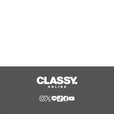
くる「10daysスタイルを8/7(金)より
Aug, 07, 2026
WEBにて公開
【Butter Butler】がJR東京駅に期間
限定で催事出店中。催事限定の新商品
『バタークグロフ（オレンジ）』をご
用意してお待ちしております！
Aug, 07, 2026