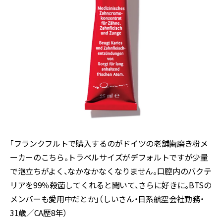
「フランクフルトで購入するのがドイツの老舗歯磨き粉メ
ーカーのこちら。トラベルサイズがデフォルトですが少量
で泡立ちがよく、なかなかなくなりません。口腔内のバクテ
リアを
99
％殺菌してくれると聞いて、さらに好きに。
BTS
の
メンバーも愛用中だとか」（しいさん・日系航空会社勤務・
31
歳／
CA
歴
8
年）