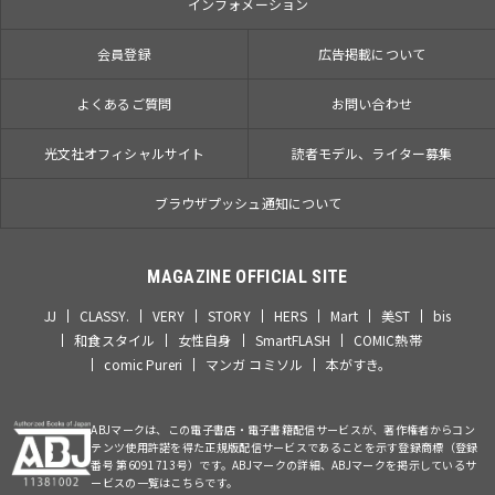
インフォメーション
会員登録
広告掲載について
よくあるご質問
お問い合わせ
光文社オフィシャルサイト
読者モデル、ライター募集
ブラウザプッシュ通知について
MAGAZINE OFFICIAL SITE
JJ
CLASSY.
VERY
STORY
HERS
Mart
美ST
bis
和食スタイル
女性自身
SmartFLASH
COMIC熱帯
comic Pureri
マンガ コミソル
本がすき。
ABJマークは、この電子書店・電子書籍配信サービスが、著作権者からコン
テンツ使用許諾を得た正規版配信サービスであることを示す登録商標（登録
番号 第6091713号）です。ABJマークの詳細、ABJマークを掲示しているサ
ービスの一覧はこちらです。