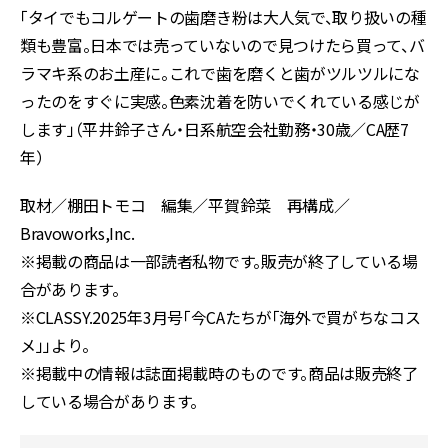
「タイでもコルゲートの歯磨き粉は大人気で、取り扱いの種
類も豊富。日本では売っていないので見つけたら買って、バ
ラマキ系のお土産に。これで歯を磨くと歯がツルツルにな
ったのをすぐに実感。色素沈着を防いでくれている感じが
します」（平井鈴子さん・日系航空会社勤務・
30
歳／
CA
歴
7
年）
取材／棚田トモコ 編集／平賀鈴菜 再構成／
Bravoworks,Inc.
※掲載の商品は一部読者私物です。販売が終了している場
合があります。
※CLASSY.2025年3月号「今CAたちが「海外で買がちなコス
メ」」より。
※掲載中の情報は誌面掲載時のものです。商品は販売終了
している場合があります。