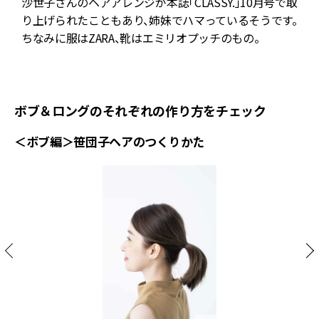
ア
沙世子さんのヘアアレンジが本誌「CLASSY.」10月号で取
り上げられたこともあり、姉妹でハマっているそうです。
を
ちなみに服はZARA、靴はエミリオプッチのもの。
ン
ボブ＆ロングのそれぞれの作り方をチェック
＜ボブ編＞笹団子ヘアのつくりかた