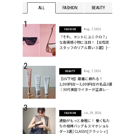
WEDDING
ALL
FASHION
BEAUTY
WEDDIN
 16, 2026
Aug, 7, 2026
FASHION
はアリ？お呼
「それ、ホントにユニクロ？」
コーデ＆マナ
な高揚感小物に注目！【女性誌
Y.[クラッシィ]
スタッフのリアル買い３選】 |
CLASSY.[クラッシィ]
 13, 2025
Aug, 7, 2026
BEAUTY
ブランドのリ
【UV下地】酷暑に頼れる！
0代カップルの
2,000円台〜3,000円台の名品3選
SSY.[クラッシ
｜30代美容ライターが正直レビ
ュー | CLASSY.[クラッシィ]
 24, 2026
Jul, 29, 2026
FASHION
方３選】結婚
通勤がもっと身軽に！ 働く私た
“シンプル黒ワ
ちの相棒バッグ＆スマホショル
フ』で盛るのが
ダー3選 | CLASSY.[クラッシィ]