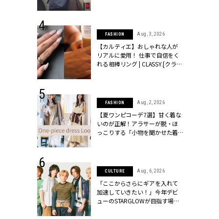
[クラッシィ]
 30, 2026
Aug, 3, 2026
FASHION
リー】1つでも
【カルティエ】おしゃれな人が
ポメラートの
リアルに愛用！ 仕事で自信をく
シリーズに注
れる相棒リング | CLASSY.[クラッ
ッシィ]
シィ]
 18, 2025
Aug, 2, 2026
FASHION
ティエ人気リ
【夏ワンピコーデ7選】甘く着な
ニティetc.
いのが正解！アラサーが脱・ほ
選ぶ人増えて
っこりする「小物を聞かせた着
[クラッシィ]
こなし」 | CLASSY.[クラッシィ]
 24, 2025
Aug, 6, 2026
CULTURE
れワンピ】周
「ここからさらにギアを入れて
リラックスシ
加速していきたい！」今年デビ
CLASSY.[ク
ューのSTARGLOWが目指す場所
とは？【3rdシングル『Drivin' My
Life』発売】 | CLASSY.[クラッシ