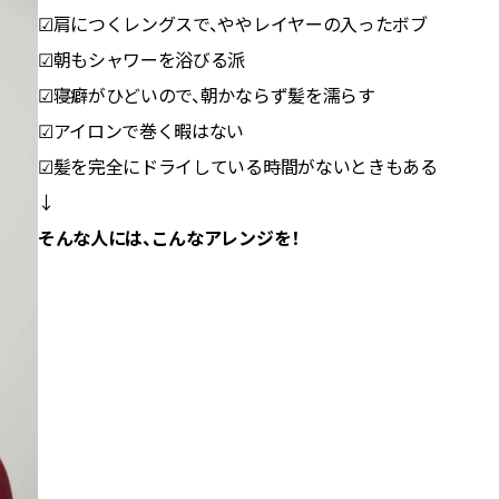
スメ＞ | CLASSY.[クラッシィ]
正解！ | CLASSY.
☑肩につくレングスで、ややレイヤーの入ったボブ
☑朝もシャワーを浴びる派
Aug, 5, 2026
Jun,
BEAUTY
WEDDING
☑寝癖がひどいので、朝かならず髪を濡らす
忙しい毎日に「うるおいター
【一生ものジュエ
ボ」を。新【SOFINA BASIC＋】
存在感が際立つ！
☑アイロンで巻く暇はない
のお手入れでうるおってなめら
「トゥギャザー」
☑髪を完全にドライしている時間がないときもある
かな肌を目指す | CLASSY.[クラッ
目 | CLASSY.[クラ
シィ]
↓
そんな人には、こんなアレンジを！
Nov, 17, 2025
Aug,
BEAUTY
WEDDING
【落ちない名品リップ10選】塗
20万円台〜【カル
り直しできない・皮むけしやす
ング４選】ラブ、トリ
いetc.悩みをクリア | CLASSY.[ク
を『マリッジ』に
ラッシィ]
ます！ | CLASSY.
Aug, 5, 2026
Nov,
BEAUTY
WEDDING
夏の深刻なくすみ・色ムラにア
【結婚式のお呼ば
プローチ！【透明感を底上げ】
りとカブらない「
神コスメ３選 | CLASSY.[クラッシ
ルエット」が正解！ | 
ィ]
ラッシィ]