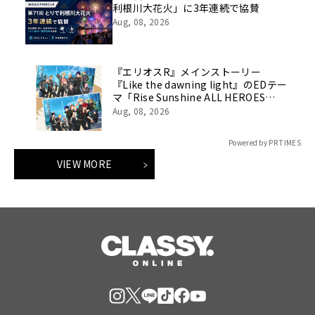
利根川大花火」に3年連続で協賛
Aug, 08, 2026
『エリオスR』メインストーリー
『Like the dawning light』のEDテー
マ「Rise Sunshine ALL HEROES
Ver.」がフルサイズ配信決定！
Aug, 08, 2026
Powered by PR TIMES
VIEW MORE