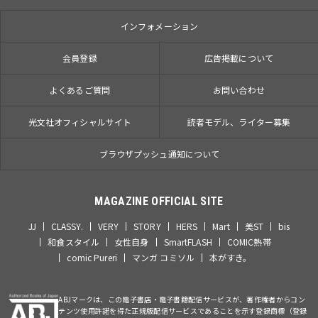
インフォメーション
会員登録
広告掲載について
よくあるご質問
お問い合わせ
光文社オフィシャルサイト
読者モデル、ライター募集
ブラウザプッシュ通知について
MAGAZINE OFFICIAL SITE
JJ
CLASSY.
VERY
STORY
HERS
Mart
美ST
bis
和食スタイル
女性自身
SmartFLASH
COMIC熱帯
comic Pureri
マンガ コミソル
本がすき。
ABJマークは、この電子書店・電子書籍配信サービスが、著作権者からコン
テンツ使用許諾を得た正規版配信サービスであることを示す登録商標（登録