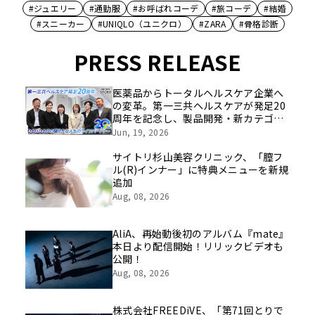
#ジュエリー
#通勤服
#お呼ばれコーデ
#旅コーデ
#結婚
#スニーカー
#UNIQLO（ユニクロ）
#ZARA
#骨格診断
PRESS RELEASE
医薬品からトータルヘルスケア企業へ
の変革。第一三共ヘルスケアが発足20
周年を記念し、製品開発・新カテゴリ
挑戦の舞台や旧社統合時のエピソード
Jun, 19, 2026
を社員の想いとともに振り返る特別映
像を公開！
サイトリ杉山美容クリニック、「膣フ
ル(R)インナー」に特典メニューを新規
追加
Aug, 08, 2026
AliA、再始動後初のアルバム『mate』
本日より配信開始！リリックビデオも
公開！
Aug, 08, 2026
株式会社FREEDiVE、「第71回とりで