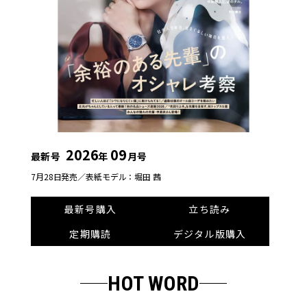
2026
09
最新号
年
月号
7月28日発売／
表紙モデル：堀田 茜
最新号購入
立ち読み
定期購読
デジタル版購入
HOT WORD