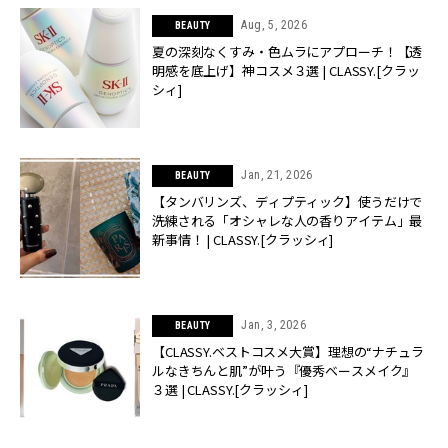
Aug, 5, 2026
BEAUTY
夏の深刻なくすみ・色ムラにアプローチ！【透
明感を底上げ】神コスメ３選 | CLASSY.[クラッ
シィ]
Jan, 21, 2026
BEAUTY
【タンバリンズ、ディプティック】使うだけで
洗練される「オシャレな人の香りアイテム」最
新事情！ | CLASSY.[クラッシィ]
Jan, 3, 2026
BEAUTY
【CLASSY.ベストコスメ大賞】理想の“ナチュラ
ルなきちんと肌”が叶う『優秀ベースメイク』
３選 | CLASSY.[クラッシィ]