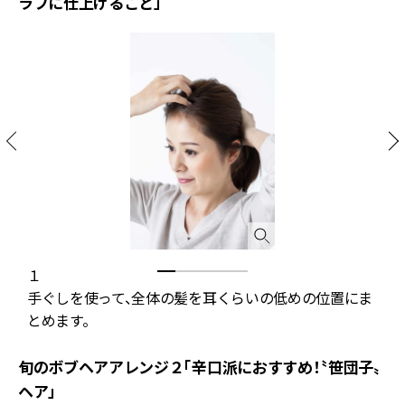
ラフに仕上げること」
１
引
手ぐしを使って、全体の髪を耳くらいの低めの位置にま
とめます。
旬のボブヘアアレンジ２「辛口派におすすめ！〝笹団子〟
ヘア」