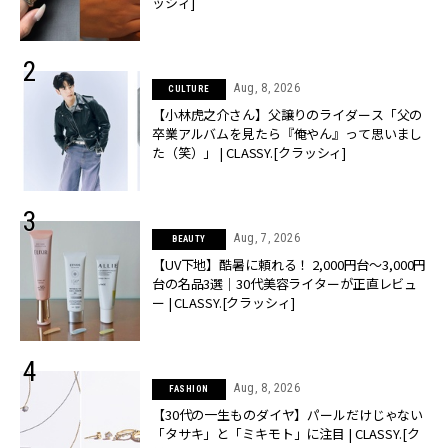
ッシィ]
Aug, 8, 2026
CULTURE
【小林虎之介さん】父譲りのライダース「父の
卒業アルバムを見たら『俺やん』って思いまし
た（笑）」 | CLASSY.[クラッシィ]
Aug, 7, 2026
BEAUTY
【UV下地】酷暑に頼れる！ 2,000円台〜3,000円
台の名品3選｜30代美容ライターが正直レビュ
ー | CLASSY.[クラッシィ]
Aug, 8, 2026
FASHION
【30代の一生ものダイヤ】パールだけじゃない
「タサキ」と「ミキモト」に注目 | CLASSY.[ク