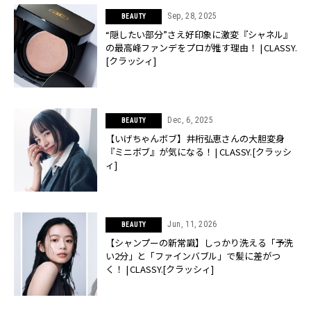
Sep, 28, 2025
BEAUTY
“隠したい部分”さえ好印象に激変『シャネル』
の最高峰ファンデをプロが推す理由！ | CLASSY.
[クラッシィ]
Dec, 6, 2025
BEAUTY
【いげちゃんボブ】井桁弘恵さんの大胆変身
『ミニボブ』が気になる！ | CLASSY.[クラッシ
ィ]
Jun, 11, 2026
BEAUTY
【シャンプーの新常識】しっかり洗える「予洗
い2分」と「ファインバブル」で髪に差がつ
く！ | CLASSY.[クラッシィ]