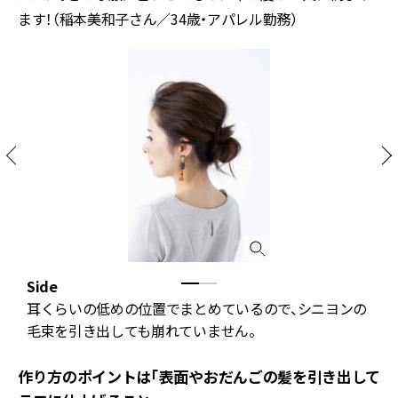
ます！（稲本美和子さん／34歳・アパレル勤務）
Side
B
の
耳くらいの低めの位置でまとめているので、シニヨンの
毛束を引き出しても崩れていません。
作り方のポイントは「表面やおだんごの髪を引き出して