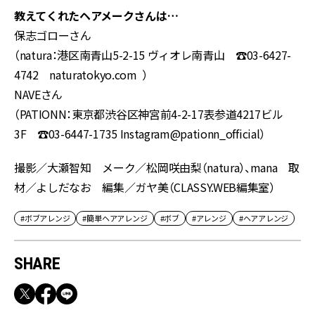
教えてくれたヘアメークさんは…
保志ゴローさん
（natura：港区南青山5-2-15 ヴィオレ南青山 ☎03-6427-
4742 naturatokyo.com ）
NAVEさん
（PATIONN：東京都渋谷区神宮前4-2-17表参道4217ビル
3F ☎03-6447-1735 Instagram@pationn_official）
撮影／大瀬智知 メーク／松岡咲由梨（natura）、mana 取
材／よしだなお 編集／ガヤ美（CLASSY.WEB編集室）
#ボブアレンジ
#簡単ヘアアレンジ
#ボブ
#アレンジ
#ヘアアレンジ
SHARE