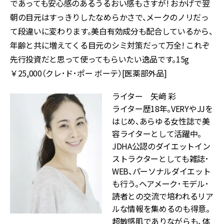
であっても安心感のあるうるおい感もさすが! おかげで翌
朝の目元はすっきりしたなめらかさで、メークのノリだっ
て段違いに変わります。美白有効成分も配合しているから、
年齢と共に増えてくる目元のシミ対策だって万全! これぞ
先行投資だと思って使ってもらいたい逸品です。15g
￥25,000（クレ･ド･ポー ボーテ）[医薬部外品]
ライター 矢﨑 彩
ライター歴18年。VERYやJJを
はじめ、あらゆる女性誌で美
容ライターとして活躍中。
JDHA公認のダイエットイン
ストラクターとしても雑誌･
WEB、パーソナルダイエット
も行う。ヘアメーク･モデル･
読者との交流で培われるリア
ルな情報を集めるのも得意。
超敏感肌でありながらも、体