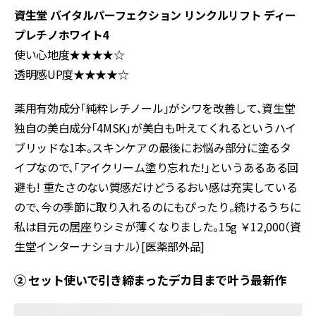
資生堂 バイタルパーフェクション リンクルリフト ディー
プレチノホワイト4
使い心地度★★★★☆
透明感UP度★★★★☆
薬用有効成分「純粋レチノール」がシワを改善して、資生堂
独自の美白成分「4MSK」が美白も叶えてくれるというハイ
ブリッドな1本。スキンケアの最後にお悩み部分に塗るタ
イプなので、「アイクリーム塗り忘れた!」というあるある回
避も! 重たさのない質感だけどうるおい感は充実している
ので、今の季節に取り入れるのにもぴったり。続けるうちに
私は目元の居座りシミが薄くなりました。15g ￥12,000（資
生堂インターナショナル）[医薬部外品]
② セット使いで引き締まったデカ目まで叶う最新作