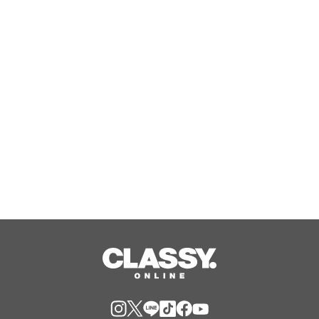
新世代“真っ黒“マスク《炭＋炭酸 配
合》にワイドスパチュラ付きが新登
場！！
Aug, 07, 2026
KIRINZ所属ライバー4名がプロデュー
ス金熊香水とのコラボ香水を8月1日よ
り期間限定で予約販売
Aug, 07, 2026