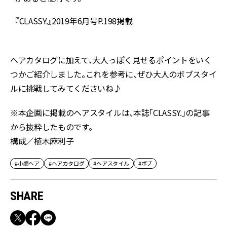
『CLASSY.』2019年6月号P.198掲載
『
ヘアカタログに加えて、大人っぽく見せるポイントをいく
つかご紹介しました。これを参考に、ぜひ大人のボブスタイ
ルに挑戦してみてくださいね♪
※本企画に掲載のヘアスタイルは、本誌「CLASSY.」の記事
から抜粋したものです。
構成／植木麻利子
#小顔ヘア
#ヘアカタログ
#ヘアスタイル
#ボブ
SHARE