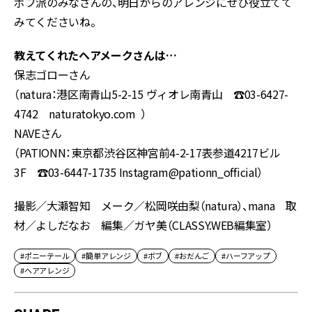
ボブ派のみなさんの、明日からのアレンジにぜひ役立てて
みてくださいね。
教えてくれたヘアメークさんは…
保志ゴローさん
（natura：港区南青山5-2-15 ヴィオレ南青山 ☎03-6427-
4742 naturatokyo.com ）
NAVEさん
（PATIONN：東京都渋谷区神宮前4-2-17表参道4217ビル
3F ☎03-6447-1735 Instagram@pationn_official）
撮影／大瀬智知 メーク／松岡咲由梨（natura）、mana 取
材／よしだなお 編集／ガヤ美（CLASSY.WEB編集室）
#ポニーテール
#簡単アレンジ
#ボブ
#おだんご
#ハーフアップ
#ヘアアレンジ