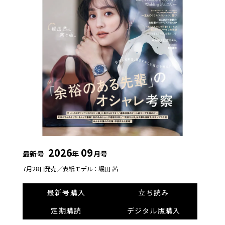
2026
09
最新号
年
月号
7月28日発売／
表紙モデル：堀田 茜
最新号購入
立ち読み
定期購読
デジタル版購入