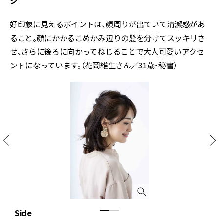
ジ
好印象に見えるポイントは、顔周りが出ていて清潔感があ
ること。顔にかかるこめかみ辺りの髪を分けてスッキリさ
せ、さらに後ろに向かってねじることで大人可愛いアクセ
ントになっています。（花岡維生さん／31歳・秘書）
Side
B