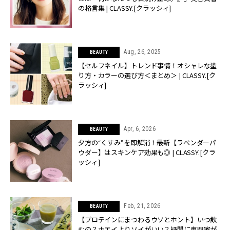
の格言集 | CLASSY.[クラッシィ]
Aug, 26, 2025
BEAUTY
【セルフネイル】トレンド事情！オシャレな塗
り方・カラーの選び方＜まとめ＞ | CLASSY.[ク
ラッシィ]
Apr, 6, 2026
BEAUTY
夕方の“くすみ”を即解消！最新【ラベンダーパ
ウダー】はスキンケア効果も◎ | CLASSY.[クラ
ッシィ]
Feb, 21, 2026
BEAUTY
【プロテインにまつわるウソとホント】いつ飲
むの？ホエイよりソイがいい？疑問に専門家が