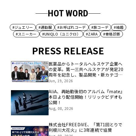
HOT WORD
#ジュエリー
#通勤服
#お呼ばれコーデ
#旅コーデ
#結婚
#スニーカー
#UNIQLO（ユニクロ）
#ZARA
#骨格診断
PRESS RELEASE
医薬品からトータルヘルスケア企業へ
の変革。第一三共ヘルスケアが発足20
周年を記念し、製品開発・新カテゴリ
挑戦の舞台や旧社統合時のエピソード
Jun, 19, 2026
を社員の想いとともに振り返る特別映
像を公開！
AliA、再始動後初のアルバム『mate』
本日より配信開始！リリックビデオも
公開！
Aug, 08, 2026
株式会社FREEDiVE、「第71回とりで
利根川大花火」に3年連続で協賛
Aug, 08, 2026