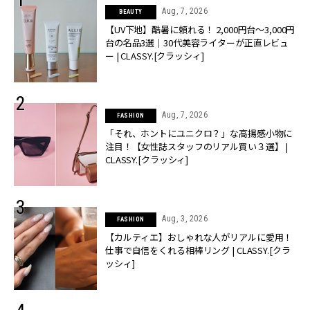
Aug, 7, 2026
BEAUTY
【UV下地】酷暑に頼れる！ 2,000円台〜3,000円
台の名品3選｜30代美容ライターが正直レビュ
ー | CLASSY.[クラッシィ]
Aug, 7, 2026
FASHION
「それ、ホントにユニクロ？」な高揚感小物に
注目！【女性誌スタッフのリアル買い３選】 |
CLASSY.[クラッシィ]
Aug, 3, 2026
FASHION
【カルティエ】おしゃれな人がリアルに愛用！
仕事で自信をくれる相棒リング | CLASSY.[クラ
ッシィ]