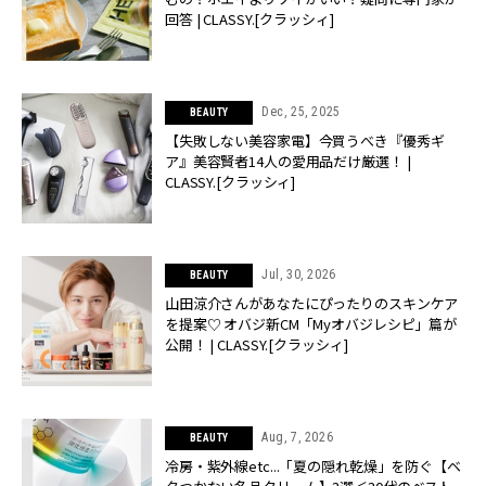
回答 | CLASSY.[クラッシィ]
Dec, 25, 2025
BEAUTY
【失敗しない美容家電】今買うべき『優秀ギ
ア』美容賢者14人の愛用品だけ厳選！ |
CLASSY.[クラッシィ]
Jul, 30, 2026
BEAUTY
山田涼介さんがあなたにぴったりのスキンケア
を提案♡ オバジ新CM「Myオバジレシピ」篇が
公開！ | CLASSY.[クラッシィ]
Aug, 7, 2026
BEAUTY
冷房・紫外線etc...「夏の隠れ乾燥」を防ぐ【ベ