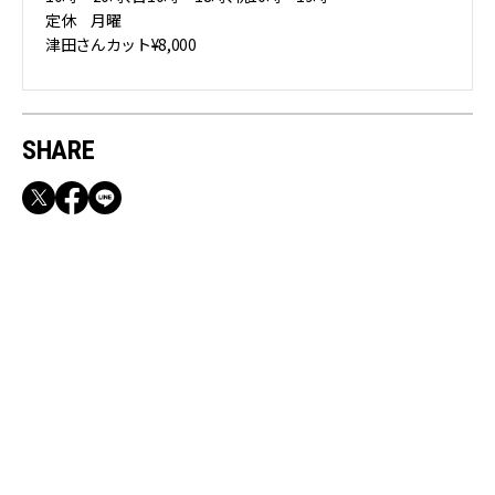
定休 月曜
津田さんカット¥8,000
SHARE
RECOMMEND
【CLASSY.お仕事名品】収納力のある優秀バッ
グ&スマホショルダー3選