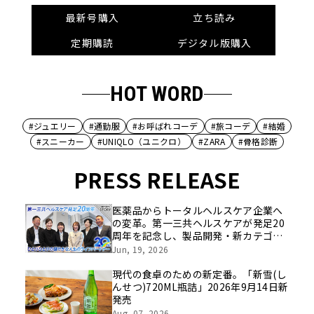
最新号購入
立ち読み
定期購読
デジタル版購入
HOT WORD
#ジュエリー
#通勤服
#お呼ばれコーデ
#旅コーデ
#結婚
#スニーカー
#UNIQLO（ユニクロ）
#ZARA
#骨格診断
PRESS RELEASE
医薬品からトータルヘルスケア企業へ
の変革。第一三共ヘルスケアが発足20
周年を記念し、製品開発・新カテゴリ
挑戦の舞台や旧社統合時のエピソード
Jun, 19, 2026
を社員の想いとともに振り返る特別映
像を公開！
現代の食卓のための新定番。「新雪(し
んせつ)720ML瓶詰」2026年9月14日新
発売
Aug, 07, 2026