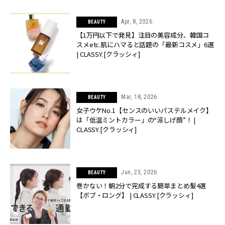
Apr, 8, 2026
BEAUTY
【1万円以下で発見】注目の美容成分、韓国コ
スメetc.肌にハマると話題の「最新コスメ」6選
| CLASSY.[クラッシィ]
Mar, 18, 2026
BEAUTY
女子ウケNo.1【センスのいいパステルメイク】
は「低温ミントカラー」の“涼しげ顔”！ |
CLASSY.[クラッシィ]
Jun, 23, 2026
BEAUTY
巻かない！朝2分で完成する簡単まとめ髪4選
【ボブ・ロング】 | CLASSY.[クラッシィ]