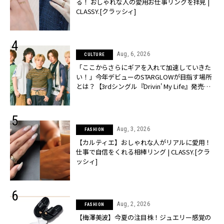
る！ おしゃれな人の愛用お仕事リングを拝見 |
CLASSY.[クラッシィ]
Aug, 6, 2026
CULTURE
「ここからさらにギアを入れて加速していきた
い！」今年デビューのSTARGLOWが目指す場所
とは？【3rdシングル『Drivin' My Life』発売】 |
CLASSY.[クラッシィ]
Aug, 3, 2026
FASHION
【カルティエ】おしゃれな人がリアルに愛用！
仕事で自信をくれる相棒リング | CLASSY.[クラ
ッシィ]
Aug, 2, 2026
FASHION
【梅澤美波】今夏の注目株！ジュエリー感覚の