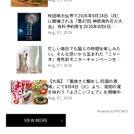
秋田県大仙市で2026年9月14日（月）
に開催される『第47回 神岡南外花火大
会』 有料予約席を2026年8月6日
（木）10時より「チケットペイ」にて
Aug, 07, 2026
販売開始！
忙しい毎日でも猫との時間を楽しみた
い。そんな想いから生まれた「ニャー
オ」発売前モニターキャンペーンを実
施
Aug, 07, 2026
【大阪】「藁焼きと鯛めし 四国の酒
場」にて8月4日（火）より、高知の夏
を味わう『よさこいフェア』を開催中
Aug, 07, 2026
Powered by PR TIMES
VIEW MORE