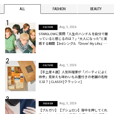
ALL
FASHION
BEAUTY
Aug, 5, 2026
CULTURE
STARGLOWに質問「人生のハンドルを自分で握
っていると感じるのは？」“大️人になった”と実
感する瞬間【3rdシングル『Drivin' My Life』発
売】 | CLASSY.[クラッシィ]
Aug, 1, 2026
CULTURE
【手土産４選】人気料理家が「パーティによく
持参」見栄えも味わいもお墨付きの老舗の名物
とは？ | CLASSY.[クラッシィ]
Aug, 5, 2026
FASHION
【ブルガリ】【ブシュロン】背中を押してくれ