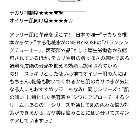
テカリ抑制度★★★★★
オイリー肌向け度★★★★☆
アラサー肌に革命を起こす！ 日本で唯一“テカリを根
本からケア”する化粧水がONE BY KOSEの「バランシン
化
グチューナー」。“医薬部外品”として厚生労働省から認
可されているほか、テカリや肌の脂っぽさの原因である
に
過剰な皮脂の分泌を抑える効能も認可されている
添
の！！ スッキリとした使い心地でオイリー肌の人には
な
もちろん、乾燥も防いでくれるから肌のカサつきが気に
け
なる人にもおすすめッ♡ ちなみに同じシリーズで“肌
の
の潤い”に特化した美容液や“シワにアプローチ”するク
酵
リームもあるの！ シリーズを通して肌の色々な悩み対
策ができるから、ガヤ美は悩みごとに使い分けてスキン
ん
ケアしていますッ♪
、
シ