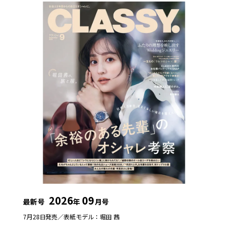
2026
09
最新号
年
月号
7月28日発売／
表紙モデル：堀田 茜