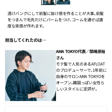
透けバングにして前髪に抜け感を作ることが大事。前髪
S
をつまんで毛先だけにバームをつけ、コームを通せば適
度な束感が作れます。
担当してくれたのは…
AMA TOKYO代表／間嶋崇裕
さん
モテ髪で人気のあるAFLOAT
のプロデューサーで、1年前に
自身のサロンAMA TOKYOを
オープン。韓国っぽい女性ら
しいスタイルに定評が。