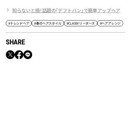
知らないと損！話題の「デフトバン」で簡単アップヘア
#トレンドヘア
#春のヘアスタイル
#CLASSY.リーダーズ
#ヘアアレンジ
SHARE
RECOMMEND
満員電車も外回りも快適！身軽になれるバッグ
＆スマホショルダー3選