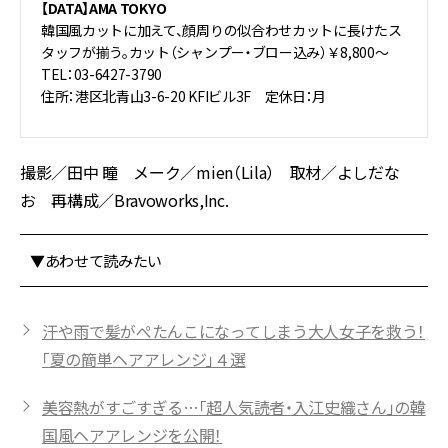
【DATA】AMA TOKYO
韓国風カットに加えて、顔周りの似合わせカットに長けたス
タッフが揃う。カット（シャンプー・ブロー込み）￥8,800～
TEL：03-6427-3790
住所：港区北青山3-6-20 KFIビル3F 定休日：月
撮影／田中 瞳 メーク／mien（Lila） 取材／よしだな
お 再構成／Bravoworks,Inc.
▼あわせて読みたい
汗や雨で髪がぺたんこになってしまう大人女子を救う！
「夏の簡単ヘアアレンジ」４選
美容熱がすごすぎる…「超人気読者・入江史織さん」の韓
国風ヘアアレンジを公開！