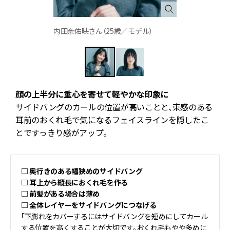
内田奈佑映さん（25歳／モデル）
顔の上半分に重心を寄せて軽やかな印象に
【
サイドバングのカールの位置が高いことと、束感のある
ま
耳前のおくれ毛で気になるフェイスラインを隠したこ
とですっきり感がアップ。
□ 奥行きのある幅狭めのサイドバング
□ 耳上から縦長におくれ毛を作る
□ 前髪がある場合は薄め
□ 全体レイヤーをサイドバングにつなげる
「下膨れをカバーするにはサイドバングを短めにしてカール
する位置を高くすることが大切です。おくれ毛もやや多めに