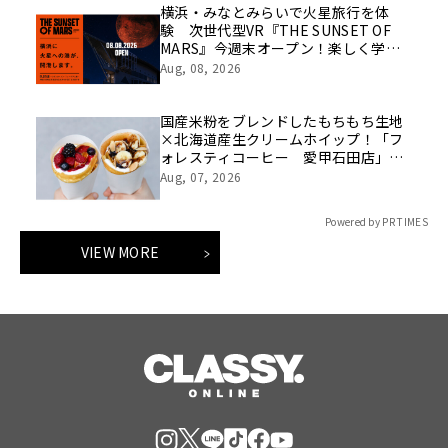
横浜・みなとみらいで火星旅行を体
験 次世代型VR『THE SUNSET OF
MARS』今週末オープン！楽しく学べ
るパネル展やワークショップなど関連
Aug, 08, 2026
イベントも
国産米粉をブレンドしたもちもち生地
×北海道産生クリームホイップ！「フ
ォレスティコーヒー 愛甲石田店」に
て、８月１７日（月）からクレープ販
Aug, 07, 2026
売を開始
Powered by PR TIMES
VIEW MORE