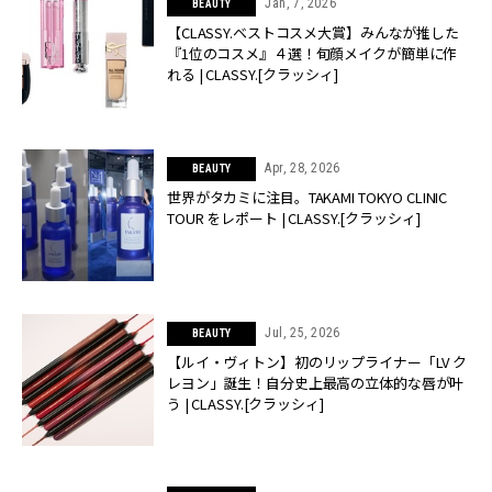
Jan, 7, 2026
BEAUTY
【CLASSY.ベストコスメ大賞】みんなが推した
『1位のコスメ』４選！旬顔メイクが簡単に作
れる | CLASSY.[クラッシィ]
Apr, 28, 2026
BEAUTY
世界がタカミに注目。TAKAMI TOKYO CLINIC
TOUR をレポート | CLASSY.[クラッシィ]
Jul, 25, 2026
BEAUTY
【ルイ・ヴィトン】初のリップライナー「LV ク
レヨン」誕生！自分史上最高の立体的な唇が叶
う | CLASSY.[クラッシィ]