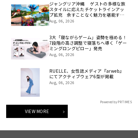
ジャングリア沖縄 ゲストの多様な旅
スタイルに応えたチケットラインアッ
プ拡充 余すことなく魅力を堪能する
「ロイヤルチケット」新登場
Aug, 06, 2026
3大「寝ながらゲーム」姿勢を極める！
7段階の高さ調整で寝落ちへ導く「ゲー
ミングロングピロー」発売
Aug, 06, 2026
RUELLE、女性誌メディア『arweb』
にてアクティブウェア6型が掲載
Aug, 06, 2026
Powered by PR TIMES
VIEW MORE