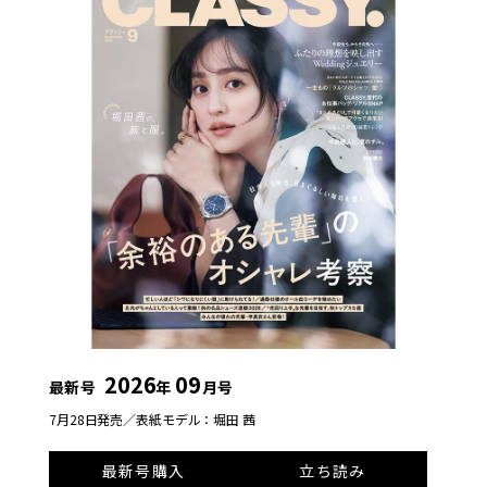
2026
09
最新号
年
月号
7月28日発売／
表紙モデル：堀田 茜
最新号購入
立ち読み