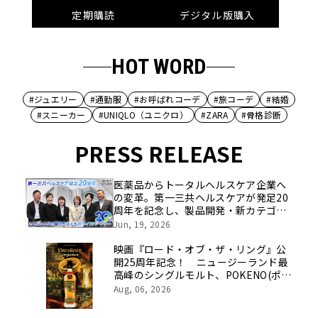
定期購読
デジタル版購入
HOT WORD
#ジュエリー
#通勤服
#お呼ばれコーデ
#旅コーデ
#結婚
#スニーカー
#UNIQLO（ユニクロ）
#ZARA
#骨格診断
PRESS RELEASE
医薬品からトータルヘルスケア企業へ
の変革。第一三共ヘルスケアが発足20
周年を記念し、製品開発・新カテゴリ
挑戦の舞台や旧社統合時のエピソード
Jun, 19, 2026
を社員の想いとともに振り返る特別映
像を公開！
映画『ロード・オブ・ザ・リング』公
開25周年記念！ ニュージーランド最
高峰のシングルモルト、POKENO(ポケ
ノ)より 数量限定ウイスキー「リング
Aug, 06, 2026
ベアラー」が誕生