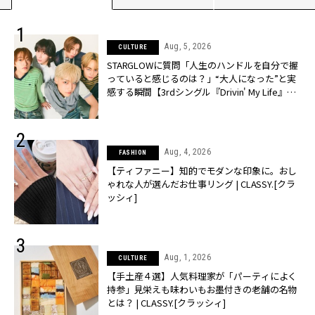
Aug, 5, 2026
CULTURE
STARGLOWに質問「人生のハンドルを自分で握
っていると感じるのは？」“大️人になった”と実
感する瞬間【3rdシングル『Drivin' My Life』発
売】 | CLASSY.[クラッシィ]
Aug, 4, 2026
FASHION
【ティファニー】知的でモダンな印象に。おし
ゃれな人が選んだお仕事リング | CLASSY.[クラ
ッシィ]
Aug, 1, 2026
CULTURE
【手土産４選】人気料理家が「パーティによく
持参」見栄えも味わいもお墨付きの老舗の名物
とは？ | CLASSY.[クラッシィ]