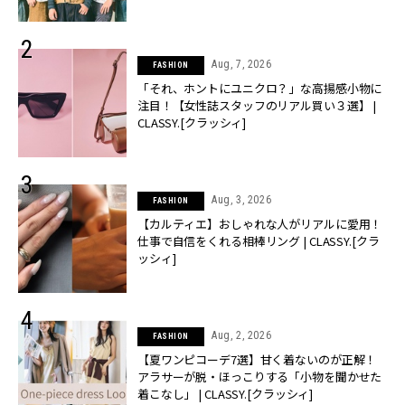
CLASSY.[クラッシィ]
Aug, 7, 2026
FASHION
「それ、ホントにユニクロ？」な高揚感小物に
注目！【女性誌スタッフのリアル買い３選】 |
CLASSY.[クラッシィ]
Aug, 3, 2026
FASHION
【カルティエ】おしゃれな人がリアルに愛用！
仕事で自信をくれる相棒リング | CLASSY.[クラ
ッシィ]
Aug, 2, 2026
FASHION
【夏ワンピコーデ7選】甘く着ないのが正解！
アラサーが脱・ほっこりする「小物を聞かせた
着こなし」 | CLASSY.[クラッシィ]