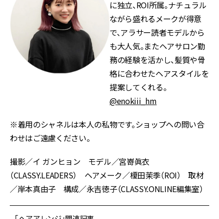
に独立、ROI所属。ナチュラル
ながら盛れるメークが得意
で、アラサー読者モデルから
も大人気。またヘアサロン勤
務の経験を活かし、髪質や骨
格に合わせたヘアスタイルを
提案してくれる。
@enokiii_hm
※着用のシャネルは本人の私物です。ショップへの問い合
わせはご遠慮ください。
撮影／イ ガンヒョン モデル／宮嵜眞衣
（CLASSY.LEADERS） ヘアメーク／榎田茉季（ROI） 取材
／岸本真由子 構成／永吉徳子（CLASSY.ONLINE編集室）
「ヘアアレンジ」関連記事