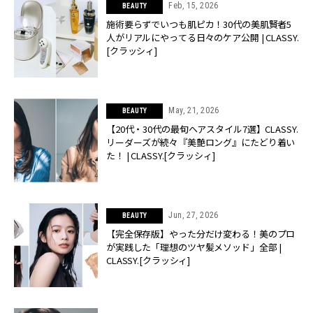
Feb, 15, 2026
BEAUTY
施術要らずでいつも肌ピカ！30代の美肌賢者5
人がリアルにやってる日々のケア公開 | CLASSY.
[クラッシィ]
May, 21, 2026
BEAUTY
【20代・30代の最旬ヘアスタイル7選】CLASSY.
リーダーズが続々『美艶ロング』にたどり着い
た！ | CLASSY.[クラッシィ]
Jun, 27, 2026
BEAUTY
【完全保存版】やった分だけ変わる！美のプロ
が実践した「理想のツヤ髪メソッド」全部 |
CLASSY.[クラッシィ]