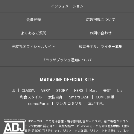
インフォメーション
会員登録
広告掲載について
よくあるご質問
お問い合わせ
光文社オフィシャルサイト
読者モデル、ライター募集
ブラウザプッシュ通知について
MAGAZINE OFFICIAL SITE
JJ
CLASSY.
VERY
STORY
HERS
Mart
美ST
bis
和食スタイル
女性自身
SmartFLASH
COMIC熱帯
comic Pureri
マンガ コミソル
本がすき。
ABJマークは、この電子書店・電子書籍配信サービスが、著作権者からコン
テンツ使用許諾を得た正規版配信サービスであることを示す登録商標（登録
番号 第6091713号）です。ABJマークの詳細、ABJマークを掲示しているサ