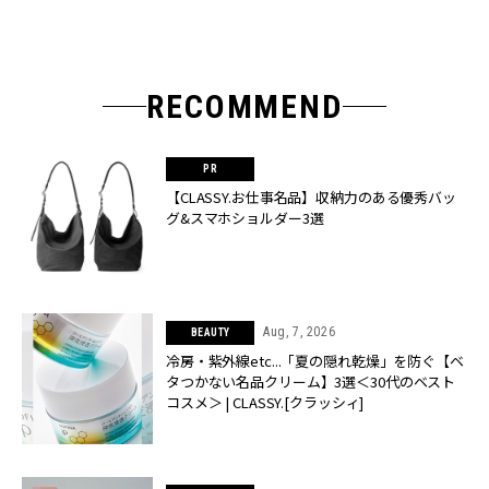
RECOMMEND
【CLASSY.お仕事名品】収納力のある優秀バッ
グ&スマホショルダー3選
Aug, 7, 2026
BEAUTY
冷房・紫外線etc...「夏の隠れ乾燥」を防ぐ【ベ
タつかない名品クリーム】3選＜30代のベスト
コスメ＞ | CLASSY.[クラッシィ]