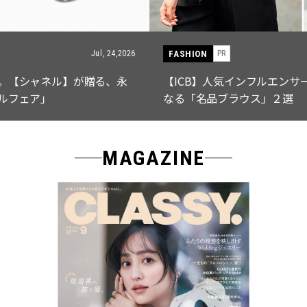
FASHION
PR
Jul, 15,2026
【ICB】人気インフルエンサーと共同制作! 週5で着たく
なる「名品ブラウス」２選
MAGAZINE