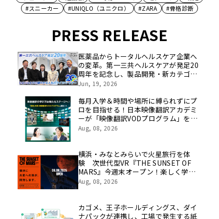
#スニーカー
#UNIQLO（ユニクロ）
#ZARA
#骨格診断
PRESS RELEASE
医薬品からトータルヘルスケア企業へ
の変革。第一三共ヘルスケアが発足20
周年を記念し、製品開発・新カテゴリ
挑戦の舞台や旧社統合時のエピソード
Jun, 19, 2026
を社員の想いとともに振り返る特別映
像を公開！
毎月入学＆時間や場所に縛られずにプ
ロを目指せる！日本映像翻訳アカデミ
ーが「映像翻訳VODプログラム」を
2026年10月より開講！
Aug, 08, 2026
横浜・みなとみらいで火星旅行を体
験 次世代型VR『THE SUNSET OF
MARS』今週末オープン！楽しく学べ
るパネル展やワークショップなど関連
Aug, 08, 2026
イベントも
カゴメ、王子ホールディングス、ダイ
ナパックが連携し、工場で発生する紙