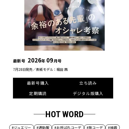
2026
09
最新号
年
月号
7月28日発売／
表紙モデル：堀田 茜
最新号購入
立ち読み
定期購読
デジタル版購入
HOT WORD
#ジュエリー
#通勤服
#お呼ばれコーデ
#旅コーデ
#結婚