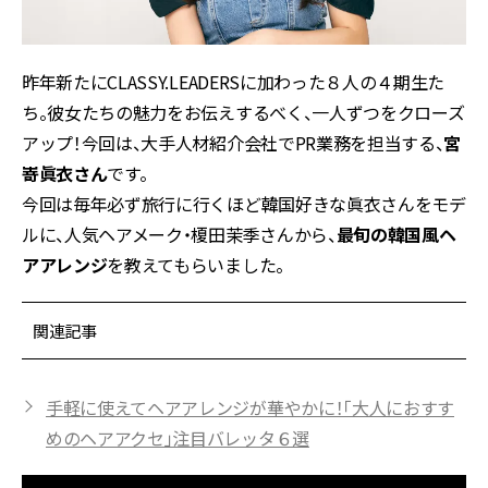
昨年新たにCLASSY.LEADERSに加わった８人の４期生た
ち。彼女たちの魅力をお伝えするべく、一人ずつをクローズ
アップ！今回は、大手人材紹介会社でPR業務を担当する、
宮
嵜眞衣さん
です。
今回は毎年必ず旅行に行くほど韓国好きな眞衣さんをモデ
ルに、人気ヘアメーク・榎田茉季さんから、
最旬の韓国風ヘ
アアレンジ
を教えてもらいました。
関連記事
手軽に使えてヘアアレンジが華やかに！「大人におすす
めのヘアアクセ」注目バレッタ６選