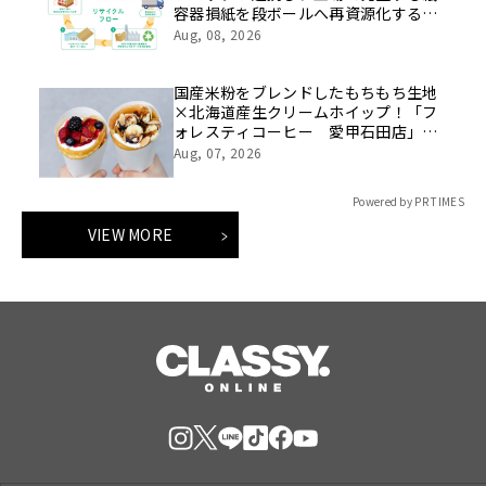
容器損紙を段ボールへ再資源化する実
証を開始
Aug, 08, 2026
国産米粉をブレンドしたもちもち生地
×北海道産生クリームホイップ！「フ
ォレスティコーヒー 愛甲石田店」に
て、８月１７日（月）からクレープ販
Aug, 07, 2026
売を開始
Powered by PR TIMES
VIEW MORE